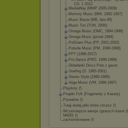
CD. 1 2012
MediaWay (MWP 2005-2009)
Memory Music (MM, 1992-1997)
Music Bazar (MB, lata 90)
Music Ton (TON, 2000)
Omega Music (OMC, 1994-1998)
Omega Music (przed 1994)
PolGram Plus (PP, 2001-2002)
Polside Music (PM, 1998-1999)
PPT (1996-2017)
Pro Dance (PRO, 1998-1999)
Składanki Disco Polo z gazet
Starling (S. 1985-2001)
Stereo Style (1990-1995)
Vega Music (VM, 1996-1997)
Playlisty
Projekt FzK (Fragmenty z Kasety)
Prywatne
Tutaj dodaj pliki które chcesz
Wcześniejsze wersje zgranych kaset (
M600)
zachomikowane