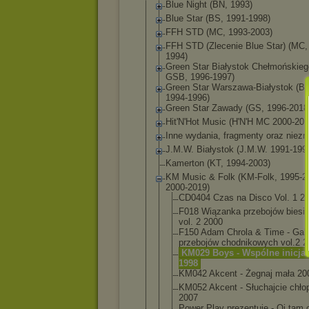
Blue Night (BN, 1993)
Blue Star (BS, 1991-1998)
FFH STD (MC, 1993-2003)
FFH STD (Zlecenie Blue Star) (MC,
1994)
Green Star Białystok Chełmońskieg
GSB, 1996-1997)
Green Star Warszawa-Biały
stok (B
1994-1996)
Green Star Zawady (GS, 1996-2018
Hit'N'Hot Music (H'N'H MC 2000-201
Inne wydania, fragmenty oraz niez
J.M.W. Białystok (J.M.W. 1991-199
Kamerton (KT, 1994-2003)
KM Music & Folk (KM-Folk, 1995-2
2000-2019)
CD0404 Czas na Disco Vol. 1 2
F018 Wiązanka przebojów biesi
vol. 2 2000
F150 Adam Chrola & Time - Gal
przebojów chodnikowyc
h vol.2 
KM029 Boys - Wspólne inicjał
1998
KM042 Akcent - Żegnaj mała 20
KM052 Akcent - Słuchajcie chło
2007
Power Play prezentuje - Oj tam 