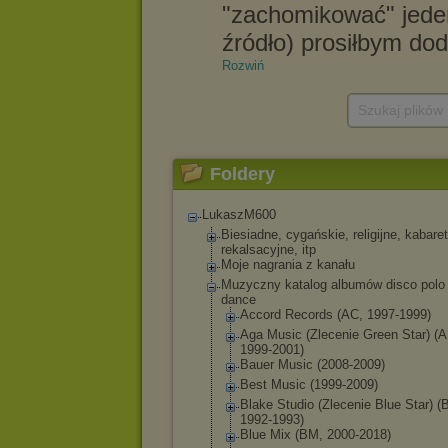
Rozwiń
Szukaj plików
Foldery
LukaszM600
Biesiadne, cygańskie, religijne, kabare
rekalsacyjne, itp
Moje nagrania z kanału
Muzyczny katalog albumów disco polo
dance
Accord Records (AC, 1997-1999)
Aga Music (Zlecenie Green Star) (
1999-2001)
Bauer Music (2008-2009)
Best Music (1999-2009)
Blake Studio (Zlecenie Blue Star) (
1992-1993)
Blue Mix (BM, 2000-2018)