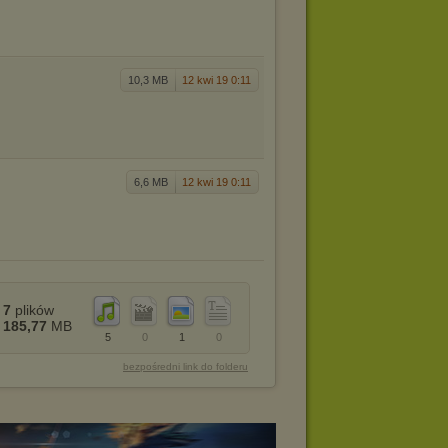
10,3 MB
12 kwi 19 0:11
6,6 MB
12 kwi 19 0:11
7
plików
185,77
MB
5
0
1
0
bezpośredni link do folderu