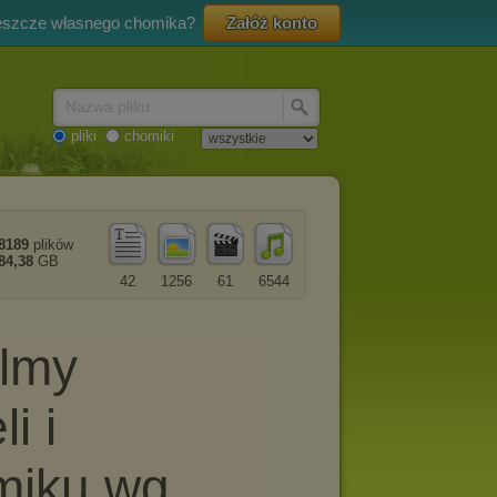
eszcze własnego chomika?
Załóż konto
Nazwa pliku
pliki
chomiki
8189
plików
84,38
GB
42
1256
61
6544