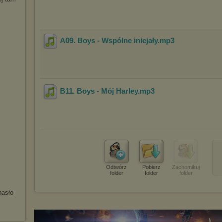
(dostosowanie reklam do Twoich potrzeb, analiza skuteczności działań
marketingowych).
Wyrażenie sprzeciwu spowoduje, że wyświetlana Ci reklama nie
będzie dopasowana do Twoich preferencji, a będzie to reklama
A09. Boys - Wspólne inicjały
.mp3
wyświetlona przypadkowo.
Istnieje możliwość zmiany ustawień przeglądarki internetowej w
sposób uniemożliwiający przechowywanie plików cookies na
urządzeniu końcowym. Można również usunąć pliki cookies,
dokonując odpowiednich zmian w ustawieniach przeglądarki
internetowej.
B11. Boys - Mój Harley
.mp3
Pełną informację na ten temat znajdziesz pod adresem
http://chomikuj.pl/PolitykaPrywatnosci.aspx
.
Odtwórz
Pobierz
Zachomikuj
folder
folder
folder
hasło-