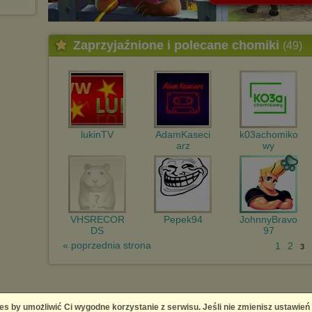
Zaprzyjaźnione i polecane chomiki
(49)
lukinTV
AdamKaseci
k03achomiko
arz
wy
VHSRECOR
Pepek94
JohnnyBravo
DS
97
« poprzednia strona
1
2
3
es by umożliwić Ci wygodne korzystanie z serwisu. Jeśli nie zmienisz ustawień