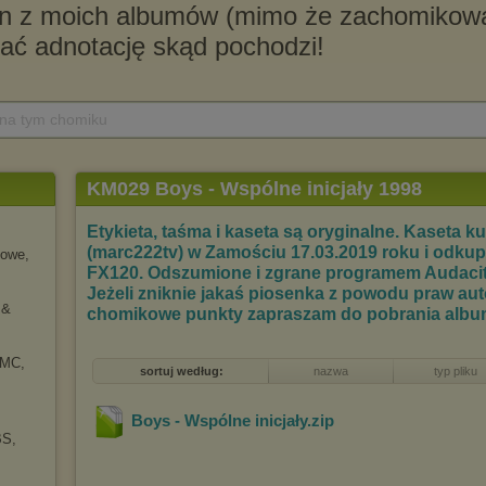
 na tym chomiku
KM029 Boys - Wspólne inicjały 1998
Etykieta, taśma i kaseta są oryginalne. Kaseta
(marc222tv) w Zamościu 17.03.2019 roku i odkup
towe,
FX120. Odszumione i zgrane programem Audacit
Jeżeli zniknie jakaś piosenka z powodu praw au
 &
chomikowe punkty zapraszam do pobrania albumu
AMC,
sortuj według:
nazwa
typ pliku
Boys - Wspólne inicjały
.zip
BS,