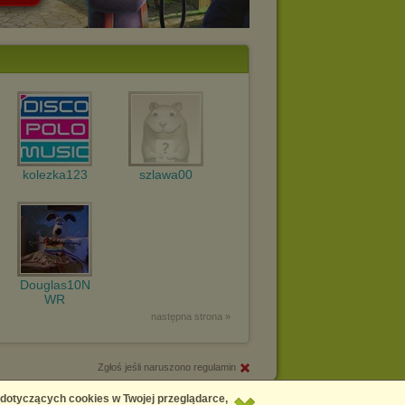
kolezka123
szlawa00
Douglas10N
WR
następna strona »
Zgłoś jeśli naruszono regulamin
Copyright © 2026
Chomikuj.pl
 dotyczących cookies w Twojej przeglądarce,