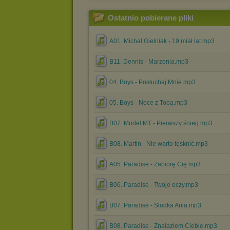
Ostatnio pobierane pliki
A01. Michał Gielniak - 19 miał lat.mp3
B11. Dennis - Marzenia.mp3
04. Boys - Posłuchaj Mnie.mp3
05. Boys - Noce z Tobą.mp3
B07. Model MT - Pierwszy śnieg.mp3
B08. Martin - Nie warto tęsknić.mp3
A05. Paradise - Zabiorę Cię.mp3
B06. Paradise - Twoje oczy.mp3
B07. Paradise - Słodka Ania.mp3
B08. Paradise - Znalazłem Ciebie.mp3