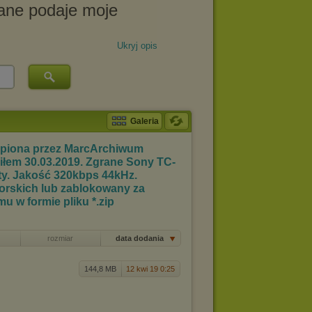
Ukryj opis
Galeria
 kupiona przez MarcArchiwum
iłem 30.03.2019. Zgrane Sony TC-
y. Jakość 320kbps 44kHz.
torskich lub zablokowany za
 w formie pliku *.zip
rozmiar
data dodania
144,8 MB
12 kwi 19 0:25