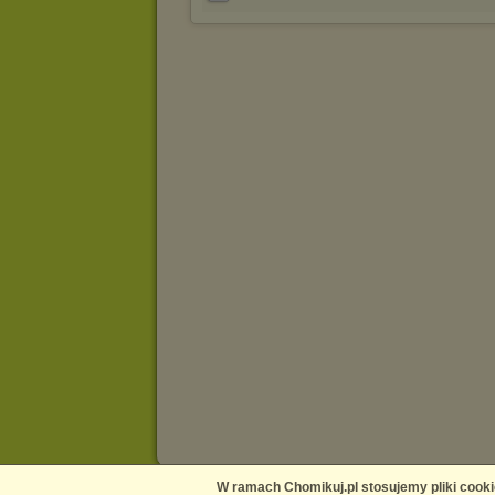
W ramach Chomikuj.pl stosujemy pliki cooki
Main page
Contact us
Media
Help
Publishers Platform