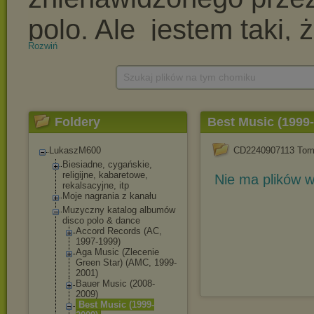
Rozwiń
Szukaj plików na tym chomiku
Foldery
Best Music (1999
LukaszM600
CD2240907113 Toma
Biesiadne, cygańskie,
religijne, kabaretowe,
Nie ma plików w
rekalsacyjne, itp
Moje nagrania z kanału
Muzyczny katalog albumów
disco polo & dance
Accord Records (AC,
1997-1999)
Aga Music (Zlecenie
Green Star) (AMC, 1999-
2001)
Bauer Music (2008-
2009)
Best Music (1999-