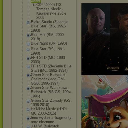
2009)
CD224090711
3
Tomasz Niecik -
Kawalerskie życie
2009
Blake Studio (Zlecenie
Blue Star) (BS, 1992-
1993)
Blue Mix (BM, 2000-
2018)
Blue Night (BN, 1993)
Blue Star (BS, 1991-
1998)
FFH STD (MC, 1993-
2003)
FFH STD (Zlecenie Blue
Star) (MC, 1992-1994)
Green Star Białystok
Chełmońskiego (JM-
GSB, 1996-1997)
Green Star Warszawa-
Biały
stok (BS-GS, 1994-
1996)
Green Star Zawady (GS,
1996-2018)
Hit'N'Hot Music (H'N'H
MC 2000-2015)
Inne wydania, fragmenty
oraz nieznane
J.M.W. Białystok