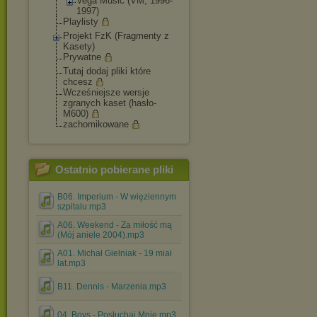
Vega Music (VM, 1996-
1997)
Playlisty
Projekt FzK (Fragmenty z
Kasety)
Prywatne
Tutaj dodaj pliki które
chcesz
Wcześniejsze wersje
zgranych kaset (hasło-
M600)
zachomikowane
Ostatnio pobierane pliki
B06. Imperium - W więziennym
szpitalu.mp3
A06. Weekend - Za miłość mą
(Mój aniele 2004).mp3
A01. Michał Gielniak - 19 miał
lat.mp3
B11. Dennis - Marzenia.mp3
04. Boys - Posłuchaj Mnie.mp3