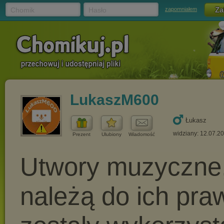
Chomik
Hasło
zapomniałem
LukaszM600
Łukasz
widziany: 12.07.2
Prezent
Ulubiony
Wiadomość