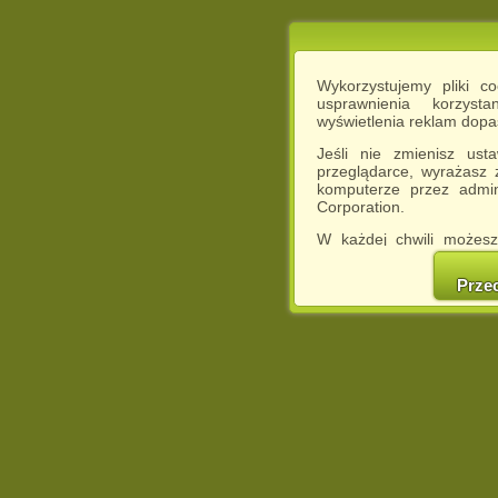
Wykorzystujemy pliki c
usprawnienia korzyst
wyświetlenia reklam dop
Jeśli nie zmienisz ust
przeglądarce, wyrażasz
komputerze przez admin
Corporation.
W każdej chwili możesz
cookies w swojej przeglą
w naszej Pol
Prze
http://chomikuj.pl/Polity
Jednocześnie informuje
może spowodować ogr
Chomikuj.pl.
W przypadku braku twojej
prosimy o opuszczenie se
Wykorzystanie plików c
(dostosowanie reklam do
działań marketingowych).