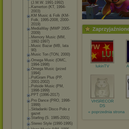
(J.M.W. 1991-1992)
Kamerton (KT, 1994-
2003)
KM Music & Folk (KM-
Folk, 1995-2008, 2000-
2019)
MediaWay (MWP 2005-
Zaprzyjaźnion
2009)
Memory Music (MM,
1992-1997)
Music Bazar (MB, lata
90)
Music Ton (TON, 2000)
Omega Music (OMC,
1994-1998)
lukinTV
A
Omega Music (przed
1994)
PolGram Plus (PP,
2001-2002)
Polside Music (PM,
1998-1999)
PPT (1996-2017)
Pro Dance (PRO, 1998-
VHSRECOR
1999)
DS
Składanki Disco Polo z
« poprzednia strona
gazet
Starling (S. 1985-2001)
Stereo Style (1990-1995)