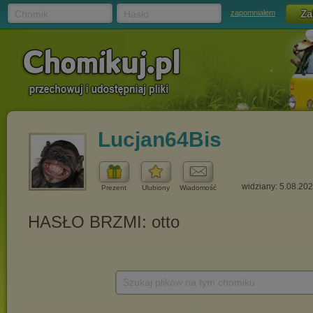
Chomik
Hasło
zapomniałem
Lucjan64Bis
widziany: 5.08.20
Prezent
Ulubiony
Wiadomość
Szukaj plików na tym chomiku