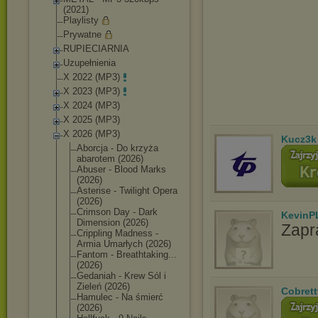
(2021)
Playlisty
Prywatne
RUPIECIARNIA
Uzupełnienia
X 2022 (MP3)
X 2023 (MP3)
X 2024 (MP3)
X 2025 (MP3)
X 2026 (MP3)
Kucz3k
Aborcja - Do krzyża
abarotem (2026)
Abuser - Blood Marks
(2026)
Asterise - Twilight Opera
(2026)
Crimson Day - Dark
KevinP
Dimension (2026)
Zapr
Crippling Madness -
Armia Umarłych (2026)
Fantom - Breathtaking..
.
(2026)
Gedaniah - Krew Sól i
Zieleń (2026)
Cobrett
Hamulec - Na śmierć
(2026)