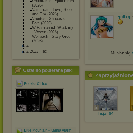
Undertaker - Epicentrum
(2026)
Vain Train - Love, Steel
and Fire (2026)
gullag
Vrontes - Shapes of
Fate (2026)
W Ramionach Wiedźmy
- Wywar (2026)
Wolfpack - Stary Gród
(2026)
Z
Z 2022 Flac
Musisz się
Ostatnio pobierane pliki
Zaprzyjaźnion
Booklet 01.jpg
lucjan64
Blue Mountain - Karma Alarm