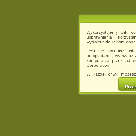
Wykorzystujemy pliki c
usprawnienia korzyst
wyświetlenia reklam dop
Jeśli nie zmienisz ust
przeglądarce, wyrażasz
komputerze przez admin
Corporation.
W każdej chwili możesz
cookies w swojej przeglą
w naszej Pol
Prze
http://chomikuj.pl/Polity
Jednocześnie informuje
może spowodować ogr
Chomikuj.pl.
W przypadku braku twojej
prosimy o opuszczenie se
Wykorzystanie plików c
(dostosowanie reklam do