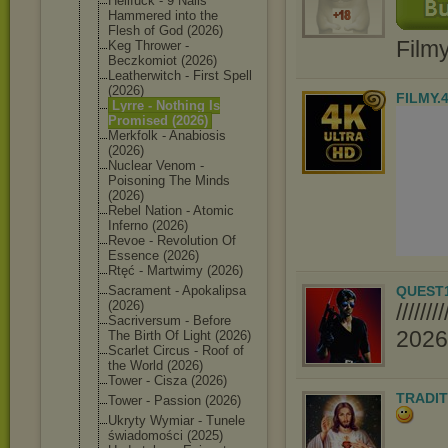
Hellfuck - 9 Nails
Hammered into the
Flesh of God (2026)
Film
Keg Thrower -
Beczkomiot (2026)
Leatherwitch - First Spell
(2026)
FILMY.
Lyrre - Nothing Is
Promised (2026)
Merkfolk - Anabiosis
(2026)
Nuclear Venom -
Poisoning The Minds
(2026)
Rebel Nation - Atomic
Inferno (2026)
Revoe - Revolution Of
Essence (2026)
Rtęć - Martwimy (2026)
Sacrament - Apokalipsa
QUEST
(2026)
////
Sacriversum - Before
2026//
The Birth Of Light (2026)
Scarlet Circus - Roof of
the World (2026)
Tower - Cisza (2026)
TRADIT
Tower - Passion (2026)
Ukryty Wymiar - Tunele
świadomości (2025)