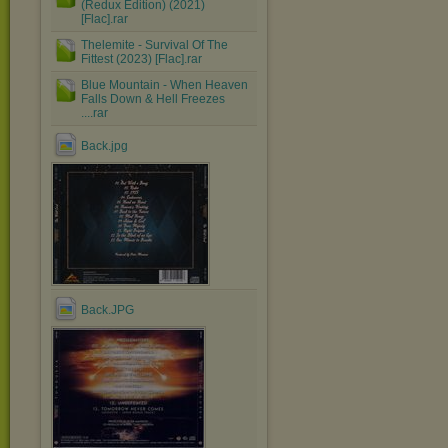
(Redux Edition) (2021)
[Flac].rar
Thelemite - Survival Of The
Fittest (2023) [Flac].rar
Blue Mountain - When Heaven
Falls Down & Hell Freezes
....rar
Back.jpg
Back.JPG