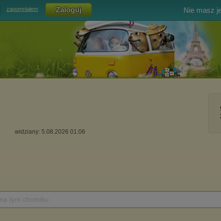
Nie masz j
zapomniałem
s
widziany: 5.08.2026 01:06
 na tym chomiku