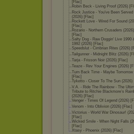
[Flac]
Robin Beck - Living Proof (2026) [Fl
Rock Justice - You've Been Served
(2026) [Flac]
Rockett Love - Wired For Sound (20
[Flac]
Rozario - Northern Crusaders (2026)
[Flac]
Salty Dog - Raw Doggin' Live 1990 
1992 (2026) [Flac]
Speedslut - Cimbrian Rites (2026) [
Tailgunner - Midnight Blitz (2026) [F
Tarja - Frisson Noir (2026) [Flac]
Teaze - Rev Your Engines (2026) [F
Turn Back Time - Maybe Tomorrow 
[Flac]
Tyketto - Closer To The Sun (2026) 
V.A. - Ride The Rainbow - The Ulti
Tribute to Ritchie Blackmore’s Rai
(2026) [Flac]
Venger - Times Of Legend (2026) [F
Venom - Into Oblivion (2026) [Flac]
Victorius - World War Dinosaur! (20
[Flac]
Wicked Smile - When Night Falls (2
[Flac]
Xtasy - Phoenix (2026) [Flac]