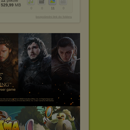
12
plików
529,99
MB
0
0
11
0
bezpośredni link do folderu