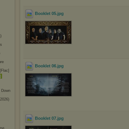
Booklet 05
.jpg
)
es
)
ure
Booklet 06
.jpg
[Flac]
]
s Down
(2026)
Booklet 07
.jpg
ime