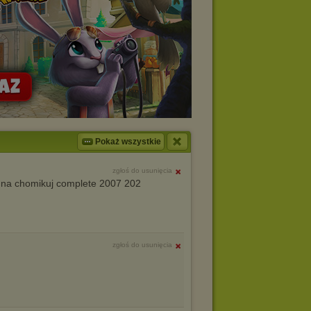
Pokaż wszystkie
zgłoś do usunięcia
 na chomikuj complete 2007 202
zgłoś do usunięcia