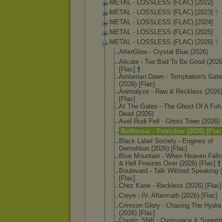
METAL - LOSSLESS (FLAC) [2022]
METAL - LOSSLESS (FLAC) [2023]
METAL - LOSSLESS (FLAC) [2024]
METAL - LOSSLESS (FLAC) [2025]
METAL - LOSSLESS (FLAC) [2026]
AfterGlow - Crystal Blue (2026)
Alicate - Too Bad To Be Good (2026
[Flac]
Amberian Dawn - Temptation's Gat
(2026) [Flac]
Animalyze - Raw & Reckless {2026
[Flac]
At The Gates - The Ghost Of A Fut
Dead (2026)
Axel Rudi Pell - Ghost Town (2026) 
Battleroar - Petrichor (2026) [Flac
Black Label Society - Engines of
Demolition (2026) [Flac]
Blue Mountain - When Heaven Fall
& Hell Freezes Over (2026) [Flac]
Boulevard - Talk Without Speaking 
[Flac]
Chez Kane - Reckless (2026) [Flac]
Creye - IV- Aftermath (2026) [Flac]
Crimson Glory - Chasing The Hydra
(2026) [Flac]
Cryptic Shift - Overspace & Supert