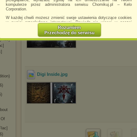
komputerze przez administratora serwisu Chomikuj.pl – Kelo
[Flac]
Corporation.
W każdej chwili możesz zmienić swoje ustawienia dotyczące cookies
Digi Front
.jpg
w swojej przeglądarce internetowej. Dowiedz się więcej w naszej
CD)
Polityce Prywatności -
http://chomikuj.pl/PolitykaPrywatnosci.aspx
.
Rozumiem
Przechodzę do serwisu
[Flac]
Jednocześnie informujemy że zmiana ustawień przeglądarki może
[Flac]
spowodować ograniczenie korzystania ze strony Chomikuj.pl.
ac]
W przypadku braku twojej zgody na akceptację cookies niestety
c]
prosimy o opuszczenie serwisu chomikuj.pl.
Wykorzystanie plików cookies
przez
Zaufanych Partnerów
(dostosowanie reklam do Twoich potrzeb, analiza skuteczności działań
marketingowych).
Digi Inside
.jpg
ition)
Wyrażenie sprzeciwu spowoduje, że wyświetlana Ci reklama nie
będzie dopasowana do Twoich preferencji, a będzie to reklama
6)
wyświetlona przypadkowo.
6)
Istnieje możliwość zmiany ustawień przeglądarki internetowej w
sposób uniemożliwiający przechowywanie plików cookies na
urządzeniu końcowym. Można również usunąć pliki cookies,
About
dokonując odpowiednich zmian w ustawieniach przeglądarki
internetowej.
 Of
Pełną informację na ten temat znajdziesz pod adresem
Flac]
http://chomikuj.pl/PolitykaPrywatnosci.aspx
.
6)