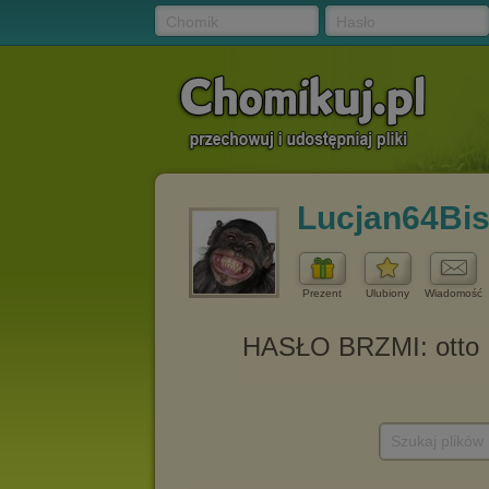
Chomik
Hasło
Lucjan64Bi
Prezent
Ulubiony
Wiadomość
Szukaj plików