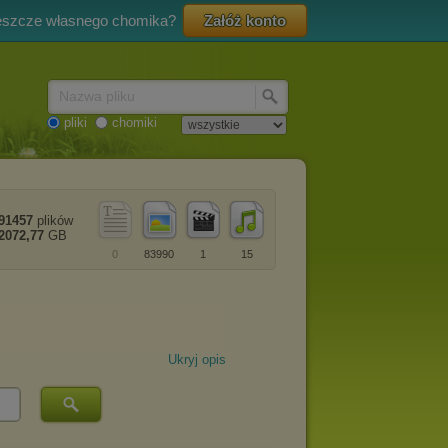
eszcze własnego chomika?
Załóż konto
Nazwa pliku
pliki
chomiki
91457
plików
2072,77
GB
0
83990
1
15
Ukryj opis