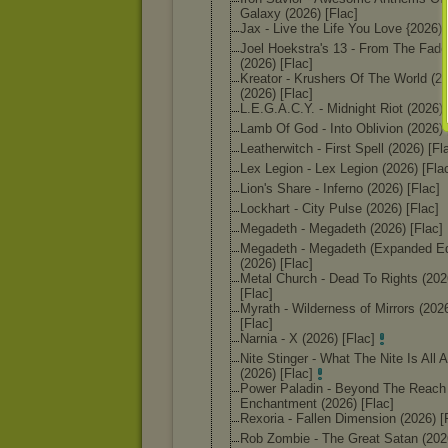
Galaxy (2026) [Flac]
Jax - Live the Life You Love {2026) 
Joel Hoekstra's 13 - From The Fade
(2026) [Flac]
Kreator - Krushers Of The World (2
(2026) [Flac]
L.E.G.A.C.Y. - Midnight Riot (2026) 
Lamb Of God - Into Oblivion (2026) 
Leatherwitch - First Spell (2026) [Fl
Lex Legion - Lex Legion (2026) [Fla
Lion's Share - Inferno (2026) [Flac]
Lockhart - City Pulse (2026) [Flac]
Megadeth - Megadeth (2026) [Flac]
Megadeth - Megadeth (Expanded Ed
(2026) [Flac]
Metal Church - Dead To Rights (202
[Flac]
Myrath - Wilderness of Mirrors (202
[Flac]
Narnia - X (2026) [Flac]
Nite Stinger - What The Nite Is All 
(2026) [Flac]
Power Paladin - Beyond The Reach
Enchantment (2026) [Flac]
Rexoria - Fallen Dimension (2026) [
Rob Zombie - The Great Satan (202