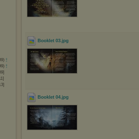
Booklet 03
.jpg
89)
99)
09]
1]
13]
Booklet 04
.jpg