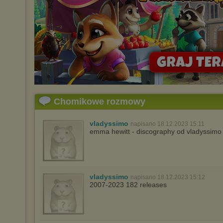
Chomikowe rozmowy
vladyssimo
napisano 18.12.2023 15:11
emma hewitt - discography od vladyssimo
vladyssimo
napisano 18.12.2023 15:12
2007-2023 182 releases