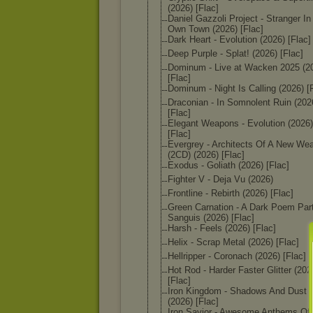
(2026) [Flac]
Daniel Gazzoli Project - Stranger I
Own Town (2026) [Flac]
Dark Heart - Evolution (2026) [Flac]
Deep Purple - Splat! (2026) [Flac]
Dominum - Live at Wacken 2025 (2
[Flac]
Dominum - Night Is Calling (2026) [
Draconian - In Somnolent Ruin (202
[Flac]
Elegant Weapons - Evolution (2026)
[Flac]
Evergrey - Architects Of A New We
(2CD) (2026) [Flac]
Exodus - Goliath (2026) [Flac]
Fighter V - Deja Vu (2026)
Frontline - Rebirth (2026) [Flac]
Green Carnation - A Dark Poem Part
Sanguis (2026) [Flac]
Harsh - Feels (2026) [Flac]
Helix - Scrap Metal (2026) [Flac]
Hellripper - Coronach (2026) [Flac]
Hot Rod - Harder Faster Glitter (202
[Flac]
Iron Kingdom - Shadows And Dust 
(2026) [Flac]
Iron Savior - Awesome Anthems Of