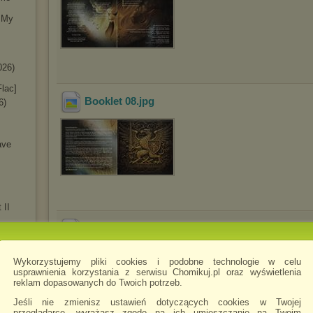
n My
026)
Flac]
Booklet 08
.jpg
6)
ave
 II
CD
.jpg
Wykorzystujemy pliki cookies i podobne technologie w celu
6)
usprawnienia korzystania z serwisu Chomikuj.pl oraz wyświetlenia
reklam dopasowanych do Twoich potrzeb.
(2CD)
Jeśli nie zmienisz ustawień dotyczących cookies w Twojej
 The
przeglądarce, wyrażasz zgodę na ich umieszczanie na Twoim