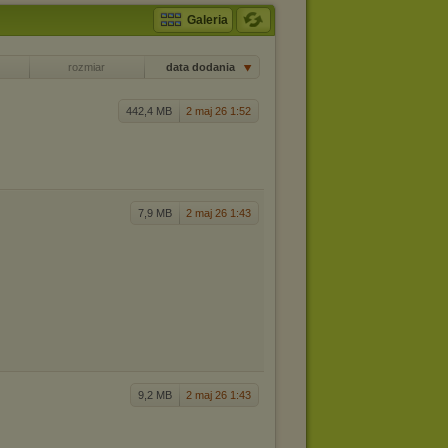
Galeria
rozmiar
data dodania
442,4 MB
2 maj 26 1:52
7,9 MB
2 maj 26 1:43
9,2 MB
2 maj 26 1:43