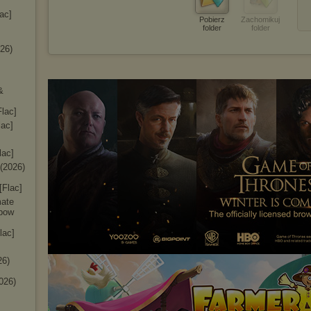
ac]
Pobierz
Zachomikuj
folder
folder
26)
&
Flac]
lac]
lac]
(2026)
[Flac]
mate
nbow
lac]
26)
026)