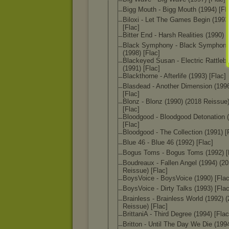
Bigg Mouth - Bigg Mouth (1994) [Fl
Biloxi - Let The Games Begin (1993
[Flac]
Bitter End - Harsh Realities (1990) [
Black Symphony - Black Symphon
(1998) [Flac]
Blackeyed Susan - Electric Rattleb
(1991) [Flac]
Blackthorne - Afterlife (1993) [Flac]
Blasdead - Another Dimension (199
[Flac]
Blonz - Blonz (1990) (2018 Reissue
[Flac]
Bloodgood - Bloodgood Detonation 
[Flac]
Bloodgood - The Collection (1991) [
Blue 46 - Blue 46 (1992) [Flac]
Bogus Toms - Bogus Toms (1992) [
Boudreaux - Fallen Angel (1994) (2
Reissue) [Flac]
BoysVoice - BoysVoice (1990) [Flac
BoysVoice - Dirty Talks (1993) [Flac
Brainless - Brainless World (1992) 
Reissue) [Flac]
BrittaniA - Third Degree (1994) [Flac
Britton - Until The Day We Die (199