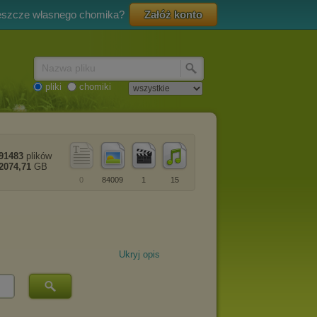
eszcze własnego chomika?
Załóż konto
Nazwa pliku
pliki
chomiki
91483
plików
2074,71
GB
0
84009
1
15
Ukryj opis