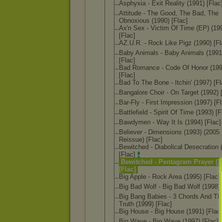
Asphyxia - Exit Reality (1991) [Flac
Attitude - The Good, The Bad, The
Obnoxious (1990) [Flac]
Ax'n Sex - Victim Of Time (EP) (19
[Flac]
AZ.U.R. - Rock Like Pigz (1990) [Fl
Baby Animals - Baby Animals (1991
[Flac]
Bad Romance - Code Of Honor (199
[Flac]
Bad To The Bone - Itchin' (1997) [Fl
Bangalore Choir - On Target (1992) 
Bar-Fly - First Impression (1997) [F
Battlefield - Spirit Of Time (1993) [F
Bawdymen - Way It Is (1994) [Flac]
Believer - Dimensions (1993) (2005
Reissue) [Flac]
Bewitched - Diabolical Desecration 
[Flac]
Bewitched - Pentagram Prayer (1
[Flac]
Big Apple - Rock Area (1995) [Flac]
Big Bad Wolf - Big Bad Wolf (1998) 
Big Bang Babies - 3 Chords And Th
Truth (1999) [Flac]
Big House - Big House (1991) [Flac
Big Wave - Big Wave (1997) [Flac]