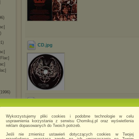
]
96)
ac]
)
1)
CD
.jpg
ac]
[Flac]
lac]
lac]
(1996)
Front
.jpg
997)
Wykorzystujemy pliki cookies i podobne technologie w celu
[Flac]
usprawnienia korzystania z serwisu Chomikuj.pl oraz wyświetlenia
e
reklam dopasowanych do Twoich potrzeb.
]
Jeśli nie zmienisz ustawień dotyczących cookies w Twojej
przeglądarce, wyrażasz zgodę na ich umieszczanie na Twoim