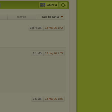
]
Galeria
rozmiar
data dodania
r
328,4 MB
13 maj 26 1:42
2,1 MB
13 maj 26 1:35
3,5 MB
13 maj 26 1:35