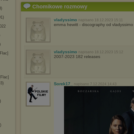
Chomikowe rozmowy
3)
91)
vladyssimo
napisano 18.12.2023 15:11
emma hewitt - discography od vladyssimo
2022
)
)
vladyssimo
napisano 18.12.2023 15:12
Flac]
2007-2023 182 releases
[Flac]
93)
Sorek17_
napisano 7.12.2024 14:43
)
)