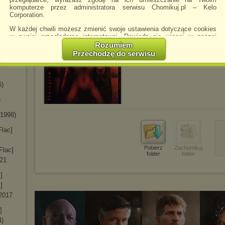
komputerze przez administratora serwisu Chomikuj.pl – Kelo
ac]
Corporation.
)
W każdej chwili możesz zmienić swoje ustawienia dotyczące cookies
Inlay
.jpg
Flac]
w swojej przeglądarce internetowej. Dowiedz się więcej w naszej
Polityce Prywatności -
http://chomikuj.pl/PolitykaPrywatnosci.aspx
.
y
Rozumiem
Przechodzę do serwisu
Jednocześnie informujemy że zmiana ustawień przeglądarki może
one
spowodować ograniczenie korzystania ze strony Chomikuj.pl.
W przypadku braku twojej zgody na akceptację cookies niestety
6)
prosimy o opuszczenie serwisu chomikuj.pl.
)
Wykorzystanie plików cookies
przez
Zaufanych Partnerów
(dostosowanie reklam do Twoich potrzeb, analiza skuteczności działań
(1998)
marketingowych).
Flac]
Wyrażenie sprzeciwu spowoduje, że wyświetlana Ci reklama nie
będzie dopasowana do Twoich preferencji, a będzie to reklama
wyświetlona przypadkowo.
Pobierz
Zachomikuj
Flac]
folder
folder
Istnieje możliwość zmiany ustawień przeglądarki internetowej w
021
sposób uniemożliwiający przechowywanie plików cookies na
urządzeniu końcowym. Można również usunąć pliki cookies,
]
dokonując odpowiednich zmian w ustawieniach przeglądarki
]
internetowej.
(2017
Pełną informację na ten temat znajdziesz pod adresem
]
http://chomikuj.pl/PolitykaPrywatnosci.aspx
.
4)