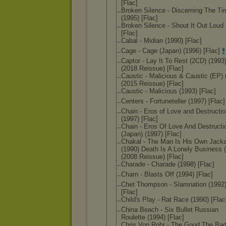
[Flac]
Broken Silence - Discerning The T
(1995) [Flac]
Broken Silence - Shout It Out Loud 
[Flac]
Cabal - Midian (1990) [Flac]
Cage - Cage (Japan) (1996) [Flac]
Captor - Lay It To Rest (2CD) (1993
(2018 Reissue) [Flac]
Caustic - Malicious & Caustic (EP) 
(2015 Reissue) [Flac]
Caustic - Malicious (1993) [Flac]
Centers - Fortuneteller (1997) [Flac]
Chain - Eros of Love and Destructi
(1997) [Flac]
Chain - Eros Of Love And Destructi
(Japan) (1997) [Flac]
Chakal - The Man Is His Own Jacka
(1990) Death Is A Lonely Business 
(2008 Reissue) [Flac]
Charade - Charade (1998) [Flac]
Charn - Blasts Off (1994) [Flac]
Chet Thompson - Slamnation (1992
[Flac]
Child's Play - Rat Race (1990) [Flac
China Beach - Six Bullet Russian
Roulette (1994) [Flac]
Chris Von Rohr - The Good The Ba