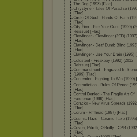
The Dog (1993) [Flac]
Chryztyne - Tales Of Paradise (199
[Flac]
Circle Of Soul - Hands Of Faith (19
[Flac]
City Fixx - Fire Your Guns (1990) (
Reissue) [Flac]
Clawfinger - Clawfinger (2CD) (1997
[Flac]
Clawfinger - Deaf Dumb Blind (1993
[Flac]
Clawfinger - Use Your Brain (1995) [
Coldsteel - Freakboy (1992) (2012
Reissue) [Flac]
Commandment - Engraved In Stone
(1999) [Flac]
Contender - Fighting To Win (1990) 
Contradiction - Rules Of Peace (19
[Flac]
Control Denied - The Fragile Art Of
Existence (1999) [Flac]
Coracko - New Virus Spreads (1992
[Flac]
Corum - Riffhead (1997) [Flac]
Cosmic Haze - Cosmic Haze (1995)
[Flac]
Coven, Pitrelli, O'Reilly - CPR (1992
[Flac]
Crash - Crash (1993) [Flac]