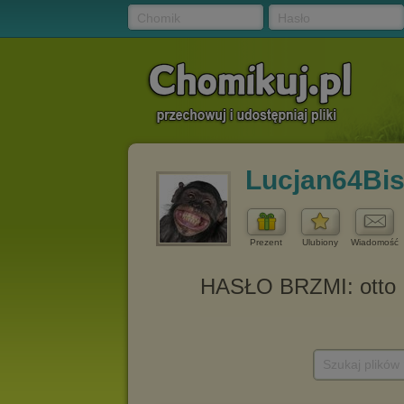
Chomik
Hasło
Lucjan64Bi
Prezent
Ulubiony
Wiadomość
Szukaj plików