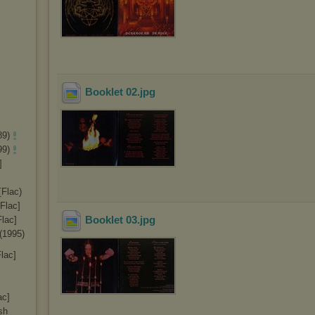
Booklet 02
.jpg
89)
99)
]
[Flac)
[Flac]
Booklet 03
.jpg
Flac]
 (1995)
lac]
ac]
sh