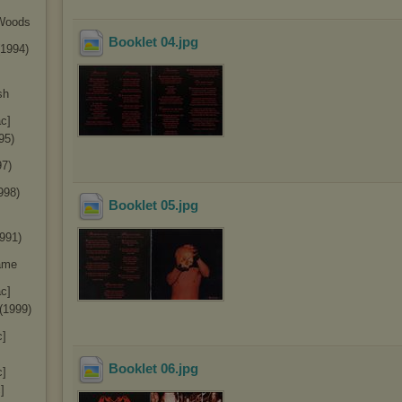
 Woods
Booklet 04
.jpg
(1994)
sh
ac]
95)
7)
998)
Booklet 05
.jpg
991)
ame
ac]
 (1999)
c]
Booklet 06
.jpg
c]
]