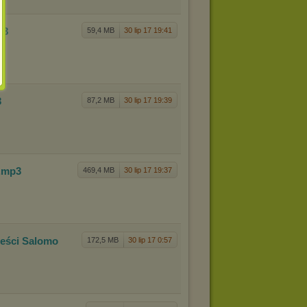
p3
59,4 MB
30 lip 17 19:41
3
87,2 MB
30 lip 17 19:39
.mp3
469,4 MB
30 lip 17 19:37
eści Salomo
172,5 MB
30 lip 17 0:57