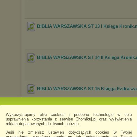
BIBLIA WARSZAWSKA ST 13 I Księga Kronik
.
BIBLIA WARSZAWSKA ST 14 II Księga Kronik
BIBLIA WARSZAWSKA ST 15 Księga Ezdrasza
Wykorzystujemy pliki cookies i podobne technologie w celu
usprawnienia korzystania z serwisu Chomikuj.pl oraz wyświetlenia
BIBLIA WARSZAWSKA ST 16 Księga Nehemia
reklam dopasowanych do Twoich potrzeb.
Jeśli nie zmienisz ustawień dotyczących cookies w Twojej
przeglądarce, wyrażasz zgodę na ich umieszczanie na Twoim