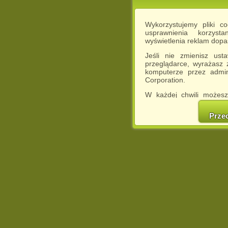
Wykorzystujemy pliki c
usprawnienia korzyst
wyświetlenia reklam dop
Jeśli nie zmienisz ust
przeglądarce, wyrażasz
komputerze przez admin
Corporation.
W każdej chwili możesz
cookies w swojej przeglą
w naszej Pol
Prze
http://chomikuj.pl/Polity
Jednocześnie informuje
może spowodować ogr
Chomikuj.pl.
W przypadku braku twojej
prosimy o opuszczenie se
Wykorzystanie plików c
(dostosowanie reklam do
działań marketingowych).
Wyrażenie sprzeciwu spo
będzie dopasowana do Tw