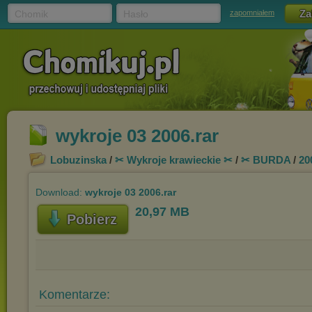
Chomik
Hasło
zapomniałem
wykroje 03 2006.rar
Lobuzinska
/
✂ Wykroje krawieckie ✂
/
✂ BURDA
/
20
Download:
wykroje 03 2006.rar
20,97 MB
Pobierz
Komentarze: