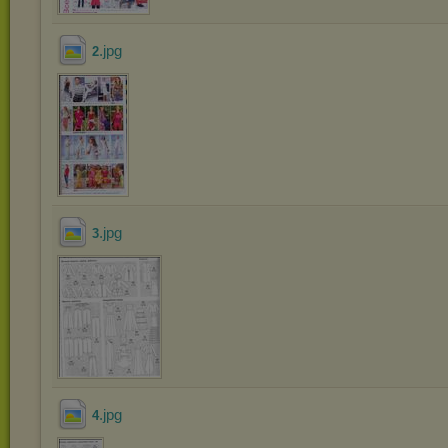
.jpg
2
.jpg
3
.jpg
4