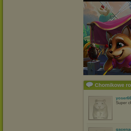
Chomikowe r
yoser6
Super c
gacena