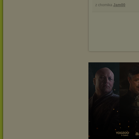
z chomika
Jam00