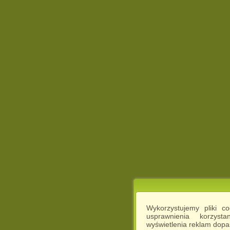
Wykorzystujemy pliki c
usprawnienia korzyst
wyświetlenia reklam dop