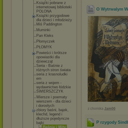
Książki pobrane z
internetowe
j biblioteki
O Wytrwalym W
POLONA
Książki przygodowe
dla dzieci i młodzieży
Miś Paddington
Muminki
Pan Kleks
Płomyczek
PŁOMYK
Powieści i krótsze
opowiastki dla
dziewcząt
Seria - Baśnie z
różnych stron świata
seria z krasnoludki
em
seria z wojem -
wydawnictwo łódzkie
ŚWIERSZCZYK
Wiersze i poematy
wierszem - dla dzieci
i dorosłych
z chomika
Jam00
zbiory baśni, bajek,
klechd, legend i
dłuższe pojedyncze
P rzygody Sind
bajki
Baśnie i Mity