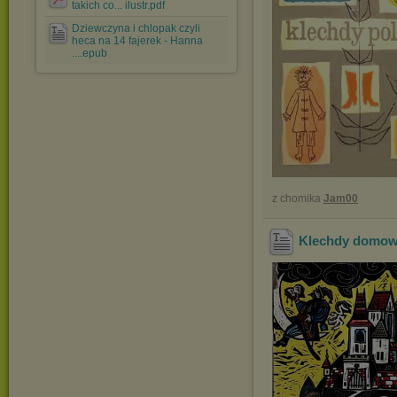
takich co... ilustr.pdf
Dziewczyna i chlopak czyli
heca na 14 fajerek - Hanna
....epub
z chomika
Jam00
Klechdy domow