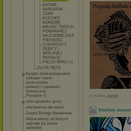
BAŚNIE
NARODÓW
ZSRR
KLECHDY
DOMOWE
MIŁOŚĆ TRZECH
POMARAŃC
Z
NAJCUDNI
EJSZA
PIĘKNOŚĆ
O WARSZU Z
DĘBICY I
WIŚLANEJ
RUSAŁCE
PIĘCIU BRACI LI
ZŁOTE RĘCE
Książki nieskatalogowane,
ciekawe i warte
przeczytania
powieści i opowieści
historyczne
Prywatne
z chomika
Jam00
retro opowieści grozy
słuchowiska dla dzieci
Klechdy sezamo
Święta Bożego Narodzenia
Wolne lektury do których
upłynęły już prawa
autorskie