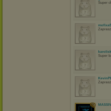
Super c
mofixa
Zapras
karolis
Super ba
KevinP
Zapras
MASSIV