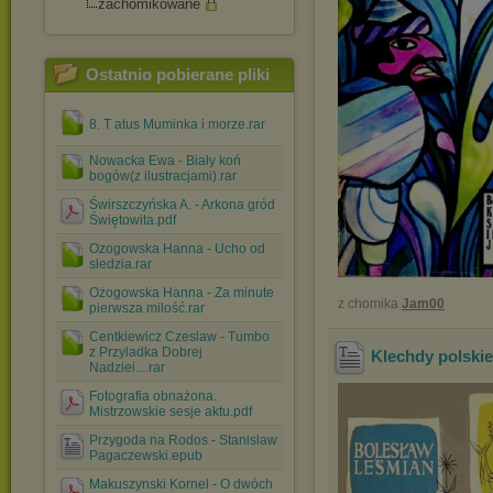
zachomikowane
Ostatnio pobierane pliki
8. T atus Muminka i morze.rar
Nowacka Ewa - Biały koń
bogów(z ilustracjami).rar
Świrszczyńska A. - Arkona gród
Świętowita.pdf
Ozogowska Hanna - Ucho od
sledzia.rar
Ożogowska Hanna - Za minute
z chomika
Jam00
pierwsza milość.rar
Centkiewicz Czeslaw - Tumbo
z Przyladka Dobrej
Klechdy polskie
Nadziei....rar
Fotografia obnażona.
Mistrzowskie sesje aktu.pdf
Przygoda na Rodos - Stanislaw
Pagaczewski.epub
Makuszynski Kornel - O dwóch