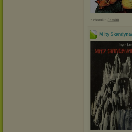
z chomika
Jam00
M ity Skandyna