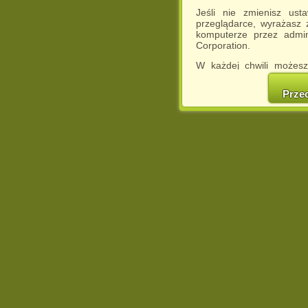
Jeśli nie zmienisz ust
przeglądarce, wyrażasz
komputerze przez admin
Corporation.
W każdej chwili możesz
cookies w swojej przeglą
w naszej Pol
Prze
http://chomikuj.pl/Polity
Jednocześnie informuje
może spowodować ogr
Chomikuj.pl.
W przypadku braku twojej
prosimy o opuszczenie se
Wykorzystanie plików c
(dostosowanie reklam do
działań marketingowych).
Wyrażenie sprzeciwu spo
będzie dopasowana do Tw
wyświetlona przypadkowo
Istnieje możliwość zmian
sposób uniemożliwiając
urządzeniu końcowym. M