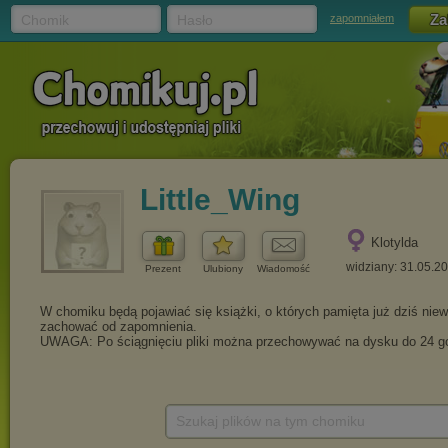
Chomik
Hasło
zapomniałem
Little_Wing
Klotylda
widziany: 31.05.2
Prezent
Ulubiony
Wiadomość
Szukaj plików na tym chomiku