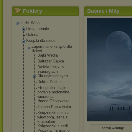
Foldery
Baśnie i Mity
Little_Wing
filmy i seriale
Galeria
Książki dla dzieci
zapomniane książki dla
dzieci
Bajki Wedla
Baltazar Gąbka
Baśnie i bajki o
zwierzętach
Dla najmłodszyc
h
Doktor Dolittle
Etnografia - bajki i
podania regionalne,
wierzenia
Hanna Ożogowska
Joanna Papuzińska
Książeczki seria z
wiewiórką, seria z
krasnalem
Książeczki z serii
sortuj według:
Poczytaj mi mamo