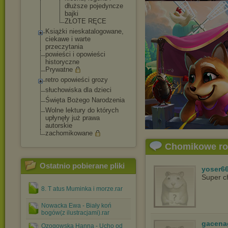
dłuższe pojedyncze
bajki
ZŁOTE RĘCE
Książki nieskatalogowane,
ciekawe i warte
przeczytania
powieści i opowieści
historyczne
Prywatne
retro opowieści grozy
słuchowiska dla dzieci
Święta Bożego Narodzenia
Wolne lektury do których
upłynęły już prawa
autorskie
zachomikowane
Chomikowe r
Ostatnio pobierane pliki
yoser6
Super c
8. T atus Muminka i morze.rar
Nowacka Ewa - Biały koń
bogów(z ilustracjami).rar
gacena
Ozogowska Hanna - Ucho od