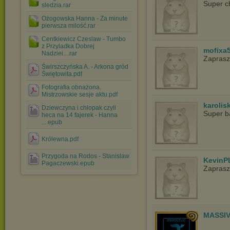
Super c
sledzia.rar
Ożogowska Hanna - Za minute
pierwsza milość.rar
Centkiewicz Czeslaw - Tumbo
z Przyladka Dobrej
mofixa
Nadziei....rar
Zapras
Świrszczyńska A. - Arkona gród
Świętowita.pdf
Fotografia obnażona.
Mistrzowskie sesje aktu.pdf
karolis
Dziewczyna i chlopak czyli
Super ba
heca na 14 fajerek - Hanna
....epub
Królewna.pdf
Przygoda na Rodos - Stanislaw
KevinP
Pagaczewski.epub
Zapras
MASSIV