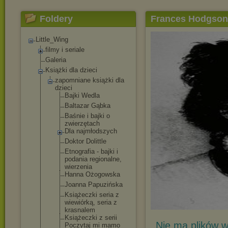
Foldery
Frances Hodgson
Little_Wing
filmy i seriale
Galeria
Książki dla dzieci
zapomniane książki dla
dzieci
Bajki Wedla
Baltazar Gąbka
Baśnie i bajki o
zwierzętach
Dla najmłodszyc
h
Doktor Dolittle
Etnografia - bajki i
podania regionalne,
wierzenia
Hanna Ożogowska
Joanna Papuzińska
Książeczki seria z
wiewiórką, seria z
krasnalem
Książeczki z serii
Nie ma plików w
Poczytaj mi mamo