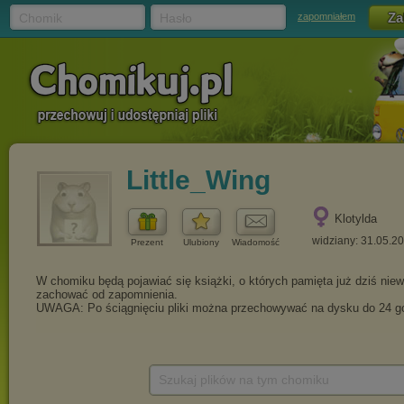
Chomik
Hasło
zapomniałem
Little_Wing
Klotylda
widziany: 31.05.2
Prezent
Ulubiony
Wiadomość
Szukaj plików na tym chomiku