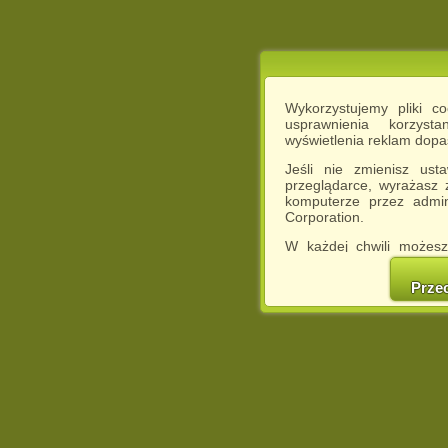
Wykorzystujemy pliki c
usprawnienia korzyst
wyświetlenia reklam dop
Jeśli nie zmienisz ust
przeglądarce, wyrażasz
komputerze przez admin
Corporation.
W każdej chwili możesz
cookies w swojej przeglą
w naszej Pol
Prze
http://chomikuj.pl/Polity
Jednocześnie informuje
może spowodować ogr
Chomikuj.pl.
W przypadku braku twojej
prosimy o opuszczenie se
Wykorzystanie plików c
(dostosowanie reklam do