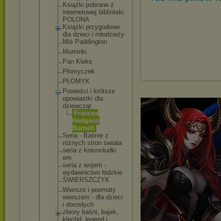
Książki pobrane z
internetowe
j biblioteki
POLONA
Książki przygodowe
dla dzieci i młodzieży
Miś Paddington
Muminki
Pan Kleks
Płomyczek
PŁOMYK
Powieści i krótsze
opowiastki dla
dziewcząt
Frances
Hodgson
Burnett
Seria - Baśnie z
różnych stron świata
seria z krasnoludki
em
seria z wojem -
wydawnictwo łódzkie
ŚWIERSZCZYK
Wiersze i poematy
wierszem - dla dzieci
i dorosłych
zbiory baśni, bajek,
klechd, legend i