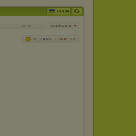
Galeria
rozmiar
data dodania
5.0
3,0 MB
7 kwi 19 14:30