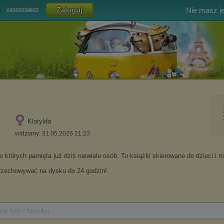
Nie masz j
zapomniałem
Klotylda
widziany: 31.05.2026 21:23
 na tym chomiku