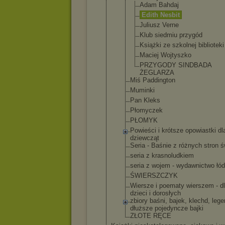
Adam Bahdaj
Edith Nesbit
Juliusz Verne
Klub siedmiu przygód
Książki ze szkolnej bibliote
ki
Maciej Wojtyszk
o
PRZYGODY SINDBADA
ŻEGLARZA
Miś Paddington
Muminki
Pan Kleks
Płomyczek
PŁOMYK
Powieści i krótsze opowiastki dl
dziewcząt
Seria - Baśnie z różnych stron ś
seria z krasnoludki
em
seria z wojem - wydawnictwo łód
ŚWIERSZCZYK
Wiersze i poematy wierszem - d
dzieci i dorosłych
zbiory baśni, bajek, klechd, lege
dłuższe pojedyncze bajki
ZŁOTE RĘCE