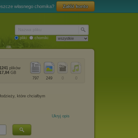
eszcze własnego chomika?
Załóż konto
Nazwa pliku
pliki
chomiki
1241
plików
17,84
GB
797
249
0
0
Ukryj opis