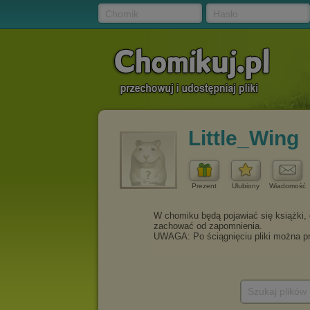
Chomik
Hasło
Little_Wing
Prezent
Ulubiony
Wiadomość
Szukaj plików