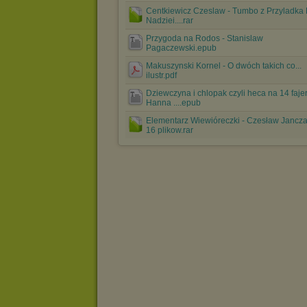
Centkiewicz Czeslaw - Tumbo z Przyladka 
Nadziei....rar
Przygoda na Rodos - Stanislaw
Pagaczewski.epub
Makuszynski Kornel - O dwóch takich co...
ilustr.pdf
Dziewczyna i chlopak czyli heca na 14 fajer
Hanna ....epub
Elementarz Wiewióreczki - Czesław Janczar
16 plikow.rar