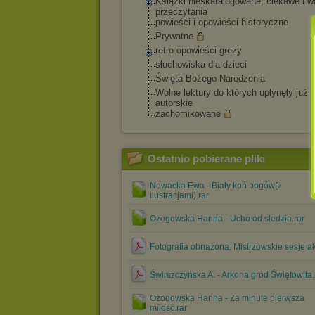
Książki nieskatalogowane, ciekawe i w
przeczytania
powieści i opowieści historyczne
Prywatne
retro opowieści grozy
słuchowiska dla dzieci
Święta Bożego Narodzenia
Wolne lektury do których upłynęły już 
autorskie
zachomikowane
Ostatnio pobierane pliki
Nowacka Ewa - Biały koń bogów(z
ilustracjami).rar
Ozogowska Hanna - Ucho od sledzia.rar
Fotografia obnażona. Mistrzowskie sesje ak
Świrszczyńska A. - Arkona gród Świętowita.
Ożogowska Hanna - Za minute pierwsza
milość.rar