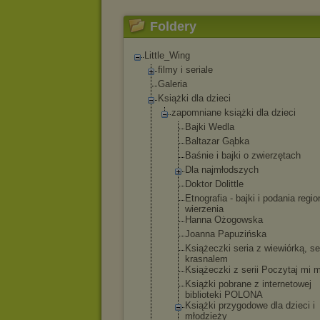
Foldery
Little_Wing
filmy i seriale
Galeria
Książki dla dzieci
zapomniane książki dla dzieci
Bajki Wedla
Baltazar Gąbka
Baśnie i bajki o zwierzętach
Dla najmłodszyc
h
Doktor Dolittle
Etnografia - bajki i podania regio
wierzenia
Hanna Ożogowska
Joanna Papuzińska
Książeczki seria z wiewiórką, se
krasnalem
Książeczki z serii Poczytaj mi
Książki pobrane z internetowe
j
biblioteki POLONA
Książki przygodowe dla dzieci i
młodzieży