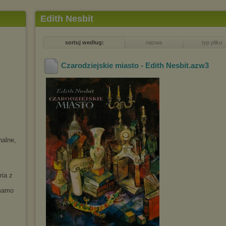
Edith Nesbit
sortuj według:
nazwa
typ pliku
Czarodziejskie miasto - Edith Nesbit
.azw3
nalne,
ria z
 mamo