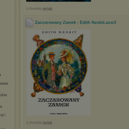
z chomika
jerlub
Zaczarowany Zamek - Edith Nesbit
.azw3
a
wiata
zkie
la
nd i
z chomika
jerlub