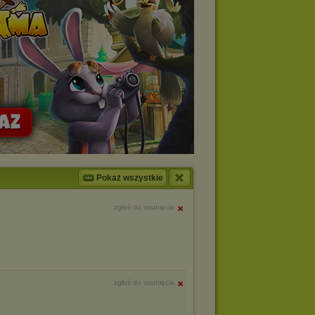
Pokaż wszystkie
zgłoś do usunięcia
zgłoś do usunięcia