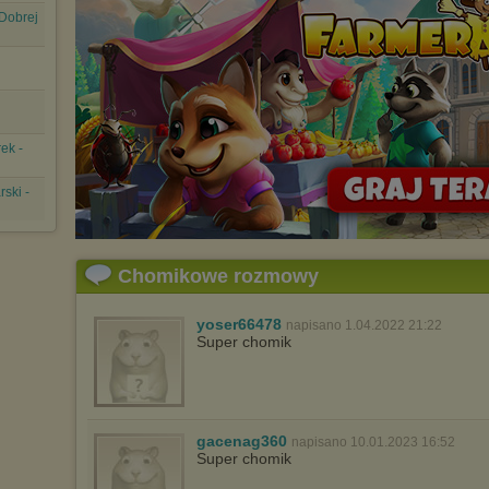
Dobrej
Istnieje możliwość zmiany ustawień przeglądarki internetowej w
sposób uniemożliwiający przechowywanie plików cookies na
urządzeniu końcowym. Można również usunąć pliki cookies,
dokonując odpowiednich zmian w ustawieniach przeglądarki
internetowej.
Pełną informację na ten temat znajdziesz pod adresem
http://chomikuj.pl/PolitykaPrywatnosci.aspx
.
ek -
ski -
Chomikowe rozmowy
yoser66478
napisano 1.04.2022 21:22
Super chomik
gacenag360
napisano 10.01.2023 16:52
Super chomik