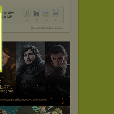
2
plików
5,8
MB
0
0
0
0
bezpośredni link do folderu