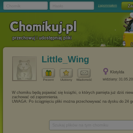
Chomik
Hasło
zapomniałem
Little_Wing
Klotylda
widziany: 31.05.2
Prezent
Ulubiony
Wiadomość
Szukaj plików na tym chomiku