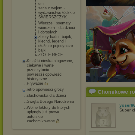
em
seria z wojem -
wydawnictwo łódzkie
ŚWIERSZCZYK
Wiersze i poematy
wierszem - dla dzieci
i dorosłych
zbiory baśni, bajek,
klechd, legend i
dłuższe pojedyncze
bajki
ZŁOTE RĘCE
Książki nieskatalogowane,
ciekawe i warte
przeczytania
powieści i opowieści
historyczne
Prywatne
retro opowieści grozy
Chomikowe r
słuchowiska dla dzieci
Święta Bożego Narodzenia
yoser6
Wolne lektury do których
Super c
upłynęły już prawa
autorskie
zachomikowane