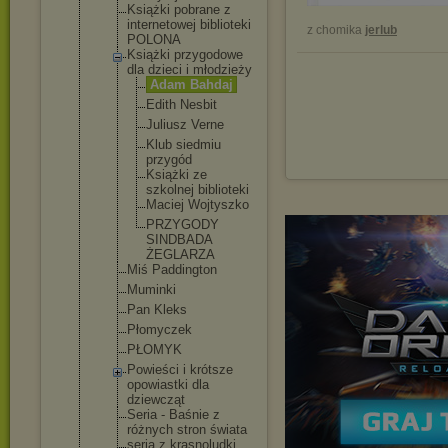
Książki pobrane z
internetowe
j biblioteki
z chomika
jerlub
POLONA
Książki przygodowe
dla dzieci i młodzieży
Adam Bahdaj
Edith Nesbit
Juliusz Verne
Klub siedmiu
przygód
Książki ze
szkolnej bibliote
ki
Maciej Wojtyszk
o
PRZYGODY
SINDBADA
ŻEGLARZA
Miś Paddington
Muminki
Pan Kleks
Płomyczek
PŁOMYK
Powieści i krótsze
opowiastki dla
dziewcząt
Seria - Baśnie z
różnych stron świata
seria z krasnoludki