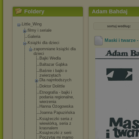
Foldery
Adam Bahdaj
Little_Wing
sortuj według:
filmy i seriale
Galeria
Maski i twarze 
Książki dla dzieci
zapomniane książki dla
dzieci
Bajki Wedla
Baltazar Gąbka
Baśnie i bajki o
zwierzętach
Dla najmłodszyc
h
Doktor Dolittle
Etnografia - bajki i
podania regionalne,
wierzenia
Hanna Ożogowska
Joanna Papuzińska
Książeczki seria z
wiewiórką, seria z
krasnalem
Książeczki z serii
Poczytaj mi mamo