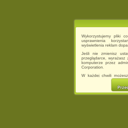
Wykorzystujemy pliki c
usprawnienia korzyst
wyświetlenia reklam dop
Jeśli nie zmienisz ust
przeglądarce, wyrażasz
komputerze przez admin
Corporation.
W każdej chwili możesz
cookies w swojej przeglą
w naszej Pol
Prze
http://chomikuj.pl/Polity
Jednocześnie informuje
może spowodować ogr
Chomikuj.pl.
W przypadku braku twojej
prosimy o opuszczenie se
Wykorzystanie plików c