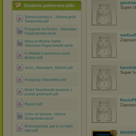
gacena
Ostatnio pobierane pliki
Super c
Świrszczyńska A. - Arkona gród
Świętowita.pdf
Przygoda na Rodos - Stanislaw
Pagaczewski.epub
mofixa
Zapras
Misja profesora Gabki -
Stanislaw Pagaczewski.epub
K.Oleksik Czarownica znad
Bełdan.pdf
karolis
Jerzy_Afanasjew_Baśnie.pdf
Super ba
Przygody z Machefim.pdf
Mistrz Twardowski powieść z
podań gminnych.pdf
KevinP
Rycerz.pdf
Zapras
Ucho od sledzia - Hanna
Ozogowska.epub
M.Konopnicka Jak to ze lnem
było.pdf
MASSIV