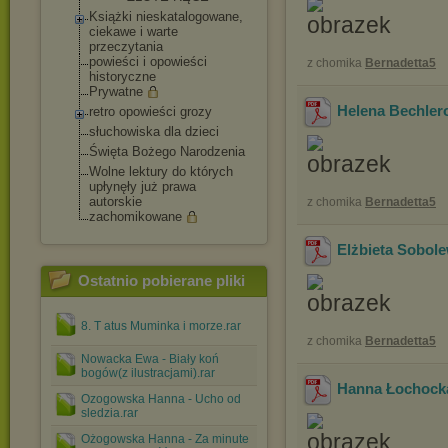
Książki nieskatalogowane,
ciekawe i warte
przeczytania
powieści i opowieści
z chomika
Bernadetta5
historyczne
Prywatne
Helena Bechle
retro opowieści grozy
słuchowiska dla dzieci
Święta Bożego Narodzenia
Wolne lektury do których
upłynęły już prawa
autorskie
z chomika
Bernadetta5
zachomikowane
Elżbieta Sobo
Ostatnio pobierane pliki
8. T atus Muminka i morze.rar
z chomika
Bernadetta5
Nowacka Ewa - Biały koń
bogów(z ilustracjami).rar
Hanna Łochock
Ozogowska Hanna - Ucho od
sledzia.rar
Ożogowska Hanna - Za minute