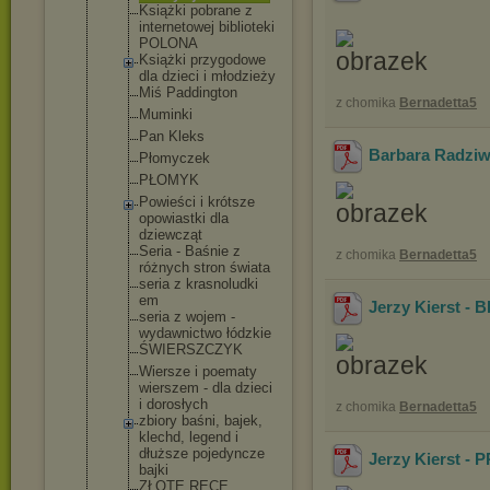
Książki pobrane z
internetowe
j biblioteki
POLONA
Książki przygodowe
dla dzieci i młodzieży
Miś Paddington
z chomika
Bernadetta5
Muminki
Pan Kleks
Barbara Radzi
Płomyczek
PŁOMYK
Powieści i krótsze
opowiastki dla
dziewcząt
Seria - Baśnie z
z chomika
Bernadetta5
różnych stron świata
seria z krasnoludki
em
Jerzy Kierst 
seria z wojem -
wydawnictwo łódzkie
ŚWIERSZCZYK
Wiersze i poematy
wierszem - dla dzieci
i dorosłych
z chomika
Bernadetta5
zbiory baśni, bajek,
klechd, legend i
dłuższe pojedyncze
Jerzy Kierst 
bajki
ZŁOTE RĘCE