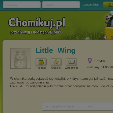
Chomik
Hasło
zapomniałem
Little_Wing
Klotylda
widziany: 31.05.2
Prezent
Ulubiony
Wiadomość
Szukaj plików na tym chomiku