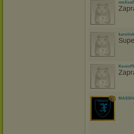
mofixa
Zapr
karolis
Super
KevinP
Zapr
MASSIV