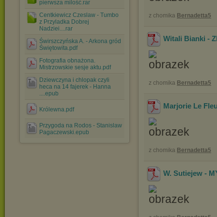
pierwsza milość.rar
Centkiewicz Czeslaw - Tumbo
z chomika
Bernadetta5
z Przyladka Dobrej
Nadziei....rar
Witali Bianki 
Świrszczyńska A. - Arkona gród
Świętowita.pdf
Fotografia obnażona.
Mistrzowskie sesje aktu.pdf
Dziewczyna i chlopak czyli
z chomika
Bernadetta5
heca na 14 fajerek - Hanna
....epub
Marjorie Le Fl
Królewna.pdf
Przygoda na Rodos - Stanislaw
Pagaczewski.epub
z chomika
Bernadetta5
W. Sutiejew -