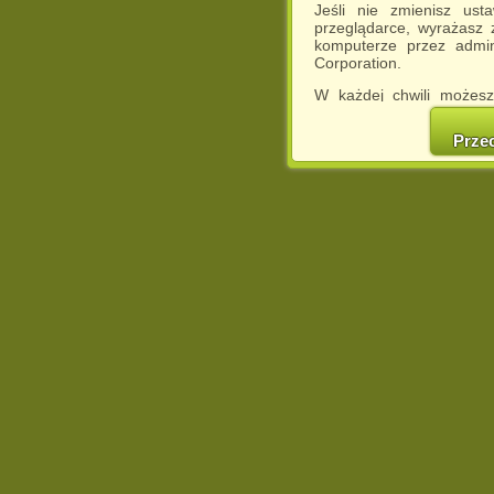
Jeśli nie zmienisz ust
przeglądarce, wyrażasz
komputerze przez admin
Corporation.
W każdej chwili możesz
cookies w swojej przeglą
w naszej Pol
Prze
http://chomikuj.pl/Polity
Jednocześnie informuje
może spowodować ogr
Chomikuj.pl.
W przypadku braku twojej
prosimy o opuszczenie se
Wykorzystanie plików c
(dostosowanie reklam do
działań marketingowych).
Wyrażenie sprzeciwu spo
będzie dopasowana do Tw
wyświetlona przypadkowo
Istnieje możliwość zmian
sposób uniemożliwiając
urządzeniu końcowym. M
dokonując odpowiednich