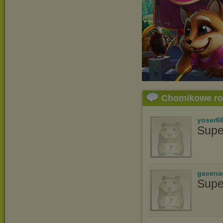
Chomikowe r
yoser6
Supe
gacena
Supe