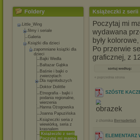
Foldery
Książeczki z seri
Poczytaj mi ma
Little_Wing
wydawana prze
filmy i seriale
Galeria
były kolorowe,
Książki dla dzieci
Po przerwie se
zapomniane książki dla
dzieci
graficznej, z 
Bajki Wedla
Baltazar Gąbka
sortuj według:
Baśnie i bajki o
zwierzętach
« poprzednia strona
Dla najmłodszyc
h
Doktor Dolittle
SZÓSTE KACZĘ 
Etnografia - bajki i
podania regionalne,
wierzenia
Hanna Ożogowska
Joanna Papuzińska
Książeczki seria z
z chomika
Bernadetta5
wiewiórką, seria z
krasnalem
Książeczki z serii
ELEMENTARZ WI
Poczytaj mi mamo