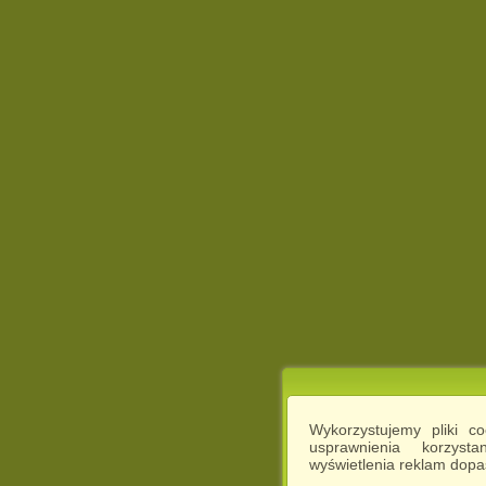
Wykorzystujemy pliki c
usprawnienia korzyst
wyświetlenia reklam dop