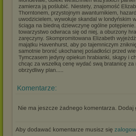
Mondevale, obiekt westchnień wszystkich panie
zamierza ją poślubić. Niestety, znajomość Eliza
Thorntonem, przystojnym awanturnikiem, hazardz
uwodzicielem, wywołuje skandal w londyńskim wi
ściąga na biedną dziewczynę ogólne potępienie.
towarzystwo odwraca się od niej, a oburzony hr
zaręczyny. Skompromitowana Elizabeth wyjeżdż
majątku Havenhurst, aby po tajemniczym zniknię
samotnie bronić ukochanej pośadłości przed wie
Tymczasem jedyny opiekun hrabianki, skąpy i chc
chcąc za wszelką cenę wydać swą bratanicę za 
obrzydliwy plan.....
Komentarze:
Nie ma jeszcze żadnego komentarza. Dodaj g
Aby dodawać komentarze musisz się
zalogo