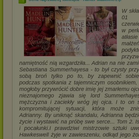
W skła
01 
czerwi
w per
atła
małże
podykt
przyz
namiętność nią wzgardziła... Adrian na nie zami
Sebastiana Summerhayesa - to był czysty prz
sobą broń tylko po to, by zapewnić sobie
podczas spotkania z tajemniczym osobnikiem, 
mogłoby przywrócić dobre imię jej zmarłemu ojc
nieznajomego zjawia się lord Summerhayes
mężczyzna i zaciekły wróg jej ojca. I to on 
kompromitującej sytuacji, która może zni
Adrianny. By uniknąć skandalu, Adrianna będzi
życie i wystawić na próbę swe serce... Tom 2. Is
i pocałunki.I prawdziwi mistrzowie sztuki u
Hawkeswell żyje w zawieszeniu, odkąd jego żon