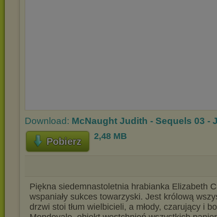
Download:
McNaught Judith - Sequels 03 - J
2,48 MB
Pobierz
Piękna siedemnastoletnia hrabianka Elizabeth 
wspaniały sukces towarzyski. Jest królową wszyst
drzwi stoi tłum wielbicieli, a młody, czarujący i b