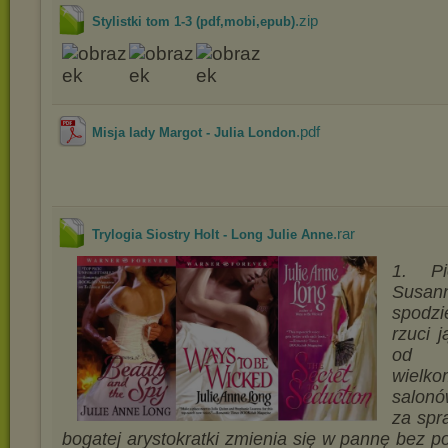
.zip
Stylistki tom 1-3 (pdf,mobi,epub)
.pdf
Misja lady Margot - Julia London
.rar
Trylogia Siostry Holt - Long Julie Anne
1. Pi
Susa
spodzi
rzuci 
od 
wielko
salonó
za spr
bogatej arystokratki zmienia się w pannę bez p