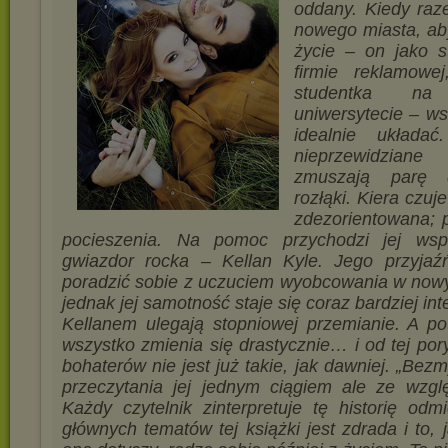
oddany. Kiedy raz
nowego miasta, ab
życie – on jako s
firmie reklamowe
studentka na
uniwersytecie – ws
idealnie układa
nieprzewidzian
zmuszają parę 
rozłąki. Kiera czuj
zdezorientowana; p
pocieszenia. Na pomoc przychodzi jej współ
gwiazdor rocka – Kellan Kyle. Jego przyja
poradzić sobie z uczuciem wyobcowania w now
jednak jej samotność staje się coraz bardziej in
Kellanem ulegają stopniowej przemianie. A p
wszystko zmienia się drastycznie… i od tej por
bohaterów nie jest już takie, jak dawniej. „Be
przeczytania jej jednym ciągiem ale ze wzgl
Każdy czytelnik zinterpretuje tę historię od
głównych tematów tej książki jest zdrada i to, j