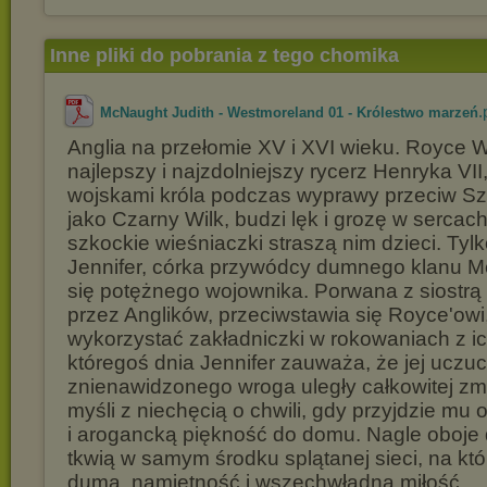
Inne pliki do pobrania z tego chomika
.
McNaught Judith - Westmoreland 01 - Królestwo marzeń
Anglia na przełomie XV i XVI wieku. Royce 
najlepszy i najzdolniejszy rycerz Henryka VI
wojskami króla podczas wyprawy przeciw S
jako Czarny Wilk, budzi lęk i grozę w sercac
szkockie wieśniaczki straszą nim dzieci. Tyl
Jennifer, córka przywódcy dumnego klanu Mer
się potężnego wojownika. Porwana z siostrą 
przez Anglików, przeciwstawia się Royce'owi
wykorzystać zakładniczki w rokowaniach z i
któregoś dnia Jennifer zauważa, że jej uczuc
znienawidzonego wroga uległy całkowitej zm
myśli z niechęcią o chwili, gdy przyjdzie mu
i arogancką piękność do domu. Nagle oboje 
tkwią w samym środku splątanej sieci, na któr
duma, namiętność i wszechwładna miłość.