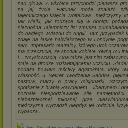
nad głową. A wkrótce przychodzi pierwsza gro
na jej życie. Ratunek może znaleźć tyl
tajemniczego księcia Whitelowa - mężczyzny, kt
tak wielki, jak rodzące się w obojgu pożąda
nieznośna Tajemniczy list zmusza primabalerin
do nagłego wyjazdu do Anglii. Tam przypadek kr
zdaje na łaskę największego w Londynie pogr
serc. Impresario teatralny, którego urok oczaro
ma przeczucie, że spotkał kobietę równą mu int
i... zmysłowością. Ona także jest nim zafascyn
staje na drodze rozkwitającemu uczuciu. Śladem
podąża bowiem mściwy arystokrata, który u
własność. 3. Sekret uwodzenia Sabrina, piękna
pastora, marzy o pracy misjonarki. Szczyt
spotkanie z hrabią Rawdenem – libertynem i d
poznaje niespodziewanie siłę namiętności
niebezpiecznej miłosnej grze nieświadom
mężczyzna wyrządził niegdyś jej rodzinie krzyw
wybacza...
.zip
Seria Najrzadziej kwitnąca - Hunter Madeline