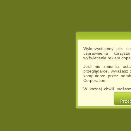
Wykorzystujemy pliki c
usprawnienia korzyst
wyświetlenia reklam dop
Jeśli nie zmienisz ust
przeglądarce, wyrażasz
komputerze przez admin
Corporation.
W każdej chwili możesz
cookies w swojej przeglą
w naszej Pol
Prze
http://chomikuj.pl/Polity
Jednocześnie informuje
może spowodować ogr
Chomikuj.pl.
W przypadku braku twojej