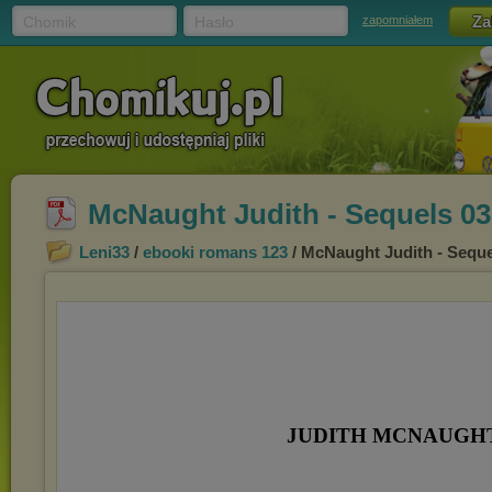
Chomik
Hasło
zapomniałem
McNaught Judith - Sequels 03 
Leni33
/
ebooki romans 123
/ McNaught Judith - Sequel