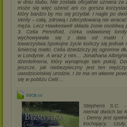
w dniu ślubu. Nie została oficjalnie uznana za 
może się więc ożenić ani co gorsza korzysta
który bardzo by mu się przydał. I nagle po dwó
Verity – całą, zdrową i zdecydowaną nie wraca
męża. Lecz Hawkeswell składa żonie osobliwą p
3. Celia Pennifold, córka osławionej londyń
wychowywała się z dala od matki i j
towarzystwa.Spokojne życie kończy się jednak 
śmiercią matki. Celia dziedziczy jej ogromne d
w Londynie. A wraz z nim… Jonathana Albright
dżentelmena, który wynajmuje tam pokój. Dz
jeszcze, jak niebezpieczny jest ten mężcz
uwodzicielskiej urodzie. I że ma on własne pow
się w pobliżu Celii…
.rar
SSCB
Stephens S.C. 
niemal dwóch lat 
- Denny jest spełn
kochający, czuły