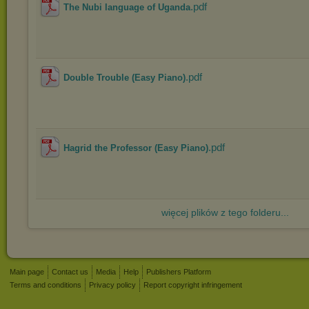
.pdf
The Nubi language of Uganda
.pdf
Double Trouble (Easy Piano)
.pdf
Hagrid the Professor (Easy Piano)
więcej plików z tego folderu...
Main page
Contact us
Media
Help
Publishers Platform
Terms and conditions
Privacy policy
Report copyright infringement