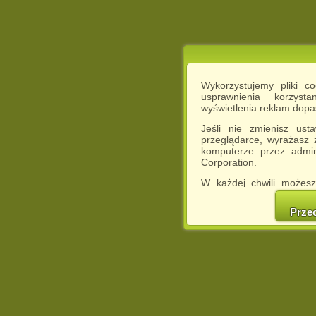
Wykorzystujemy pliki c
usprawnienia korzyst
wyświetlenia reklam dop
Jeśli nie zmienisz ust
przeglądarce, wyrażasz
komputerze przez admin
Corporation.
W każdej chwili możesz
cookies w swojej przeglą
w naszej Pol
Prze
http://chomikuj.pl/Polity
Jednocześnie informuje
może spowodować ogr
Chomikuj.pl.
W przypadku braku twojej
prosimy o opuszczenie se
Wykorzystanie plików c