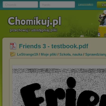
Chomik
Hasło
zapomniałem
Friends 3 - testbook.pdf
LeStrange19
/
Moje pliki
/
Szkoła, nauka
/
Sprawdzian