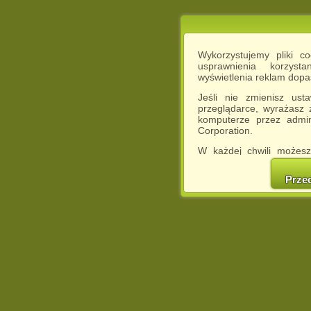
Wykorzystujemy pliki c
usprawnienia korzyst
wyświetlenia reklam dop
Jeśli nie zmienisz ust
przeglądarce, wyrażasz
komputerze przez admin
Corporation.
W każdej chwili możesz
cookies w swojej przeglą
w naszej Pol
Prze
http://chomikuj.pl/Polity
Jednocześnie informuje
może spowodować ogr
Chomikuj.pl.
W przypadku braku twojej
prosimy o opuszczenie se
Wykorzystanie plików c
(dostosowanie reklam do
działań marketingowych).