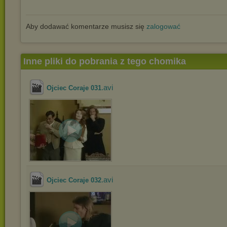
Aby dodawać komentarze musisz się
zalogować
Inne pliki do pobrania z tego chomika
.avi
Ojciec Coraje 031
.avi
Ojciec Coraje 032