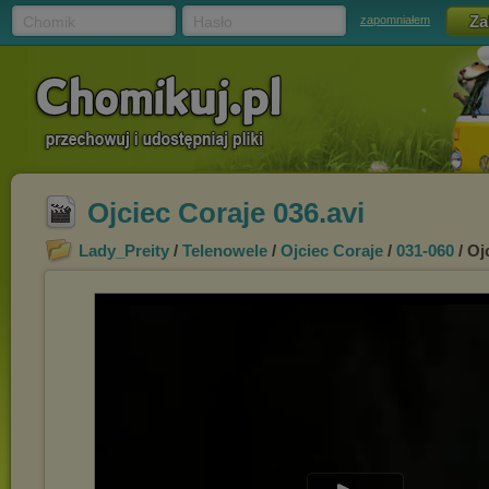
Chomik
Hasło
zapomniałem
Ojciec Coraje 036.avi
Lady_Preity
/
Telenowele
/
Ojciec Coraje
/
031-060
/ Oj