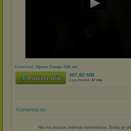
Play
Video
Download:
Ojciec Coraje 036.avi
307,82 MB
Pobierz plik
Czas trwania:
47 min
Komentarze:
Nie ma jeszcze żadnego komentarza. Dodaj go jak