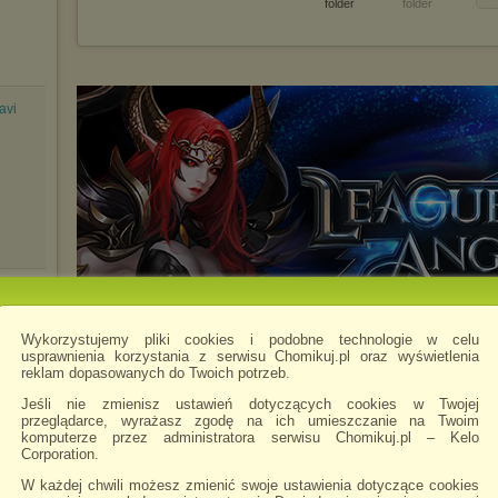
folder
folder
avi
Wykorzystujemy pliki cookies i podobne technologie w celu
usprawnienia korzystania z serwisu Chomikuj.pl oraz wyświetlenia
reklam dopasowanych do Twoich potrzeb.
Jeśli nie zmienisz ustawień dotyczących cookies w Twojej
przeglądarce, wyrażasz zgodę na ich umieszczanie na Twoim
komputerze przez administratora serwisu Chomikuj.pl – Kelo
Corporation.
W każdej chwili możesz zmienić swoje ustawienia dotyczące cookies