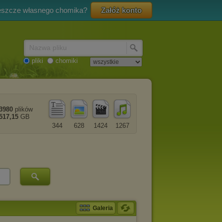
eszcze własnego chomika?
Załóż konto
Nazwa pliku
pliki
chomiki
3980
plików
517,15
GB
344
628
1424
1267
Galeria