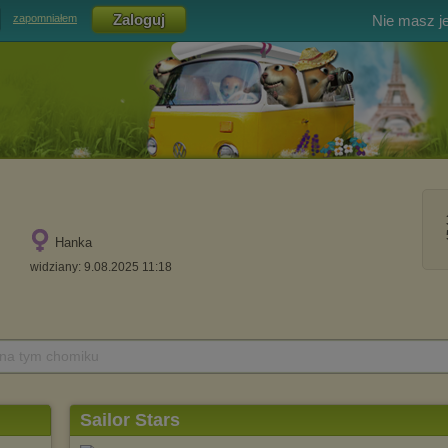
Nie masz j
zapomniałem
Hanka
widziany: 9.08.2025 11:18
 na tym chomiku
Sailor Stars