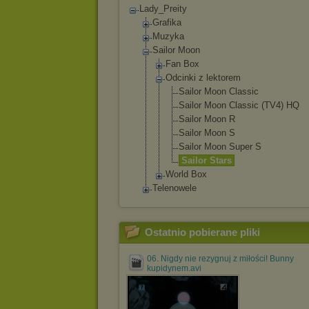
Lady_Preity
Grafika
Muzyka
Sailor Moon
Fan Box
Odcinki z lektorem
Sailor Moon Classic
Sailor Moon Classic (TV4) HQ
Sailor Moon R
Sailor Moon S
Sailor Moon Super S
Sailor Stars
World Box
Telenowele
Ostatnio pobierane pliki
06. Nigdy nie rezygnuj z miłości! Bunny
kupidynem.avi