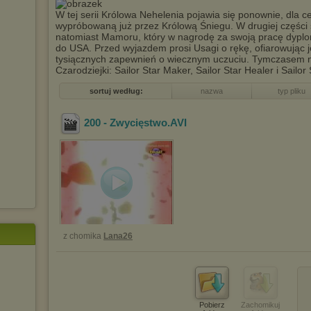
W tej serii Królowa Nehelenia pojawia się ponownie, dla c
wypróbowaną już przez Królową Śniegu. W drugiej części se
natomiast Mamoru, który w nagrodę za swoją pracę dypl
do USA. Przed wyjazdem prosi Usagi o rękę, ofiarowując j
tysiącznych zapewnień o wiecznym uczuciu. Tymczasem na
Czarodziejki: Sailor Star Maker, Sailor Star Healer i Sailor S
sortuj według:
nazwa
typ pliku
200 - Zwycięstwo
.AVI
z chomika
Lana26
Pobierz
Zachomikuj