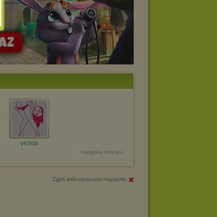
vichta
następna strona »
Zgłoś jeśli naruszono regulamin