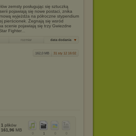
elów zemsty posługując się sztuczką
rii pojawiają się nowe postaci, znika
omową wyjeżdża na półroczne stypendium
ej pierścionek. Żegnają się wsród
 scenie pojawiają się trzy Gwiezdne
tar Fighter...
rozmiar
data dodania
162,0 MB
31 sty 12 16:02
1
plików
161,96
MB
0
1
0
0