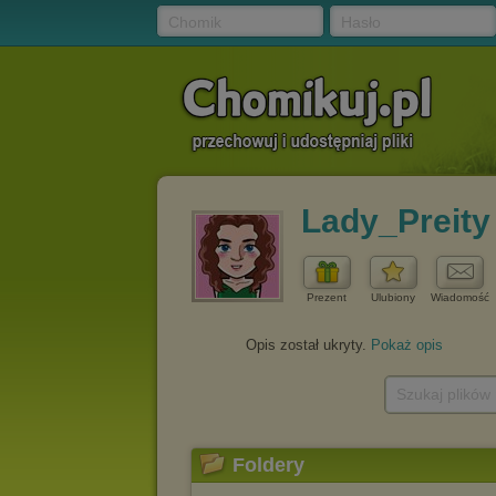
Chomik
Hasło
Lady_Preity
Prezent
Ulubiony
Wiadomość
Opis został ukryty.
Pokaż opis
Szukaj plików
Foldery