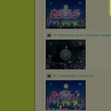
.
13. Dziewczyny, łączmy się! Koniec Jadeite
25. Czarodziejka z Jowisza.avi