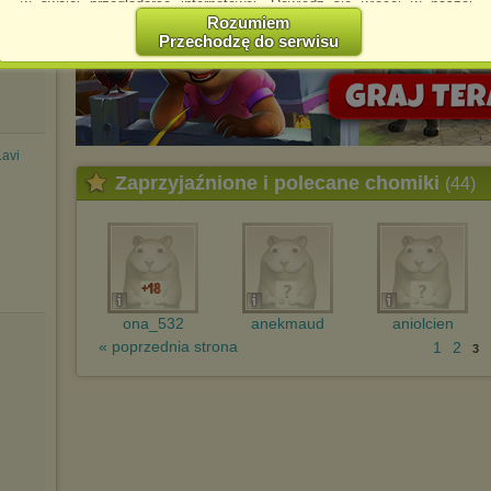
w swojej przeglądarce internetowej. Dowiedz się więcej w naszej
Polityce Prywatności -
http://chomikuj.pl/PolitykaPrywatnosci.aspx
.
Rozumiem
Przechodzę do serwisu
Jednocześnie informujemy że zmiana ustawień przeglądarki może
spowodować ograniczenie korzystania ze strony Chomikuj.pl.
W przypadku braku twojej zgody na akceptację cookies niestety
prosimy o opuszczenie serwisu chomikuj.pl.
Wykorzystanie plików cookies
przez
Zaufanych Partnerów
.avi
(dostosowanie reklam do Twoich potrzeb, analiza skuteczności działań
marketingowych).
Zaprzyjaźnione i polecane chomiki
(44)
Wyrażenie sprzeciwu spowoduje, że wyświetlana Ci reklama nie
będzie dopasowana do Twoich preferencji, a będzie to reklama
wyświetlona przypadkowo.
Istnieje możliwość zmiany ustawień przeglądarki internetowej w
sposób uniemożliwiający przechowywanie plików cookies na
urządzeniu końcowym. Można również usunąć pliki cookies,
dokonując odpowiednich zmian w ustawieniach przeglądarki
ona_532
anekmaud
aniolcien
internetowej.
« poprzednia strona
1
2
3
Pełną informację na ten temat znajdziesz pod adresem
http://chomikuj.pl/PolitykaPrywatnosci.aspx
.