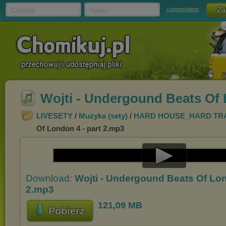
Chomik
Hasło
zapomniałem
Wojti - Undergound Beats Of 
LIVESETY
/
Muzyka (sety)
/
HARD HOUSE_HARD TR
Of London 4 - part 2.mp3
Play
Download:
Wojti - Undergound Beats Of Lon
Video
2.mp3
121,09 MB
Pobierz