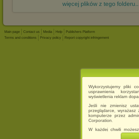
więcej plików z tego folderu..
Main page
Contact us
Media
Help
Publishers Platform
Terms and conditions
Privacy policy
Report copyright infringement
Wykorzystujemy pliki c
usprawnienia korzyst
wyświetlenia reklam dop
Jeśli nie zmienisz ust
przeglądarce, wyrażasz
komputerze przez admin
Corporation.
W każdej chwili możesz
cookies w swojej przeglą