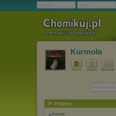
Chomik
Hasło
Kurmola
Prezent
Ulubiony
Wiadomość
Szukaj plików
Foldery
Kurmola