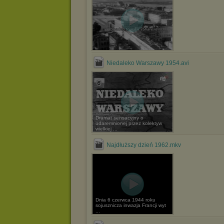
Niedaleko Warszawy 1954.avi
Dramat sensacyjny o
udaremnionej przez kolektyw
wielkiej ...
Najdłuższy dzień 1962.mkv
Dnia 6 czerwca 1944 roku
sojusznicza inwazja Francji wyt
...