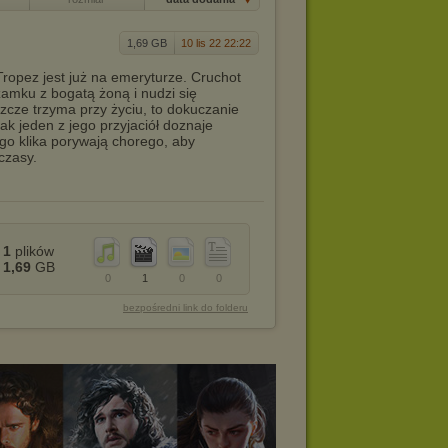
1,69 GB
10 lis 22 22:22
opez jest już na emeryturze. Cruchot
amku z bogatą żoną i nudzi się
szcze trzyma przy życiu, to dokuczanie
k jeden z jego przyjaciół doznaje
ego klika porywają chorego, aby
czasy.
1
plików
1,69
GB
0
1
0
0
bezpośredni link do folderu