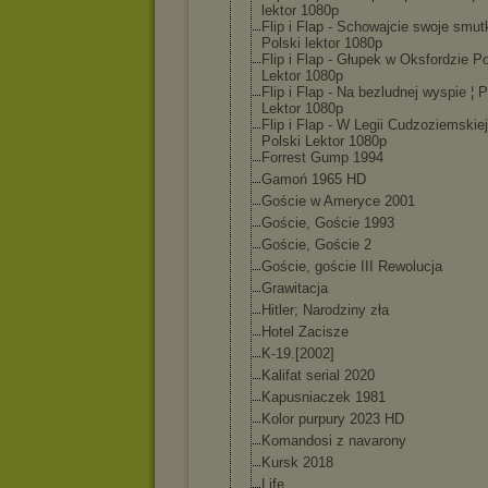
lektor 1080p
Flip i Flap - Schowajcie swoje smutk
Polski lektor 1080p
Flip i Flap - Głupek w Oksfordzie Po
Lektor 1080p
Flip i Flap - Na bezludnej wyspie ¦ P
Lektor 1080p
Flip i Flap - W Legii Cudzoziemskiej
Polski Lektor 1080p
Forrest Gump 1994
Gamoń 1965 HD
Goście w Ameryce 2001
Goście, Goście 1993
Goście, Goście 2
Goście, goście III Rewolucja
Grawitacja
Hitler; Narodziny zła
Hotel Zacisze
K-19.[2002]
Kalifat serial 2020
Kapusniaczek 1981
Kolor purpury 2023 HD
Komandosi z navarony
Kursk 2018
Life