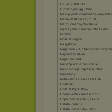
Lot 2012 1080HD
Ludzie z pociągu 1961
Maly plywak Zwariowany weekend 
Mania Wielkości 1971 HD
Matrix Zmartwychwstan
ia
Mężczyzna o imieniu Otto Lektor
Midway
Most szpiegów
Na głębinie
Naga broń 2 1,2 Kto obroni prezyde
Najdłuższy dzień
Napad na bank
Niebezpieczne zanurzenie
Niebo istnieje naprawdę 2014
Niezłomny
Notre-Dame Płonie LEKTOR
Ocalenie
Oddział Wyrzutków
Operacja Wilk morski 2022
Oppenheimer (2023) Lektor
Ostatni garnitur
Ostatni posterunek 2023