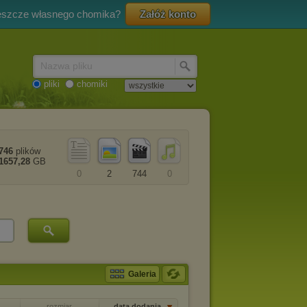
eszcze własnego chomika?
Załóż konto
Nazwa pliku
pliki
chomiki
746
plików
1657,28
GB
0
2
744
0
Galeria
rozmiar
data dodania