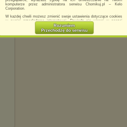
komputerze przez administratora serwisu Chomikuj.pl – Kelo
Corporation.
W każdej chwili możesz zmienić swoje ustawienia dotyczące cookies
w swojej przeglądarce internetowej. Dowiedz się więcej w naszej
Polityce Prywatności -
http://chomikuj.pl/PolitykaPrywatnosci.aspx
.
Rozumiem
Przechodzę do serwisu
Jednocześnie informujemy że zmiana ustawień przeglądarki może
spowodować ograniczenie korzystania ze strony Chomikuj.pl.
W przypadku braku twojej zgody na akceptację cookies niestety
prosimy o opuszczenie serwisu chomikuj.pl.
Wykorzystanie plików cookies
przez
Zaufanych Partnerów
(dostosowanie reklam do Twoich potrzeb, analiza skuteczności działań
marketingowych).
Wyrażenie sprzeciwu spowoduje, że wyświetlana Ci reklama nie
będzie dopasowana do Twoich preferencji, a będzie to reklama
wyświetlona przypadkowo.
Istnieje możliwość zmiany ustawień przeglądarki internetowej w
sposób uniemożliwiający przechowywanie plików cookies na
urządzeniu końcowym. Można również usunąć pliki cookies,
dokonując odpowiednich zmian w ustawieniach przeglądarki
internetowej.
Pełną informację na ten temat znajdziesz pod adresem
http://chomikuj.pl/PolitykaPrywatnosci.aspx
.