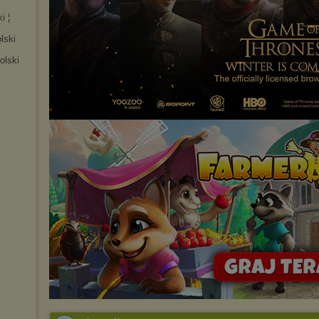
i ¦
lski
olski