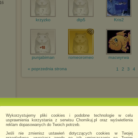
16
krzyzko
dtp5
Kris2
punjabiman
romeoromeo
macwyrwa
« poprzednia strona
1
2
3
4
Wykorzystujemy pliki cookies i podobne technologie w celu
usprawnienia korzystania z serwisu Chomikuj.pl oraz wyświetlenia
reklam dopasowanych do Twoich potrzeb.
Jeśli nie zmienisz ustawień dotyczących cookies w Twojej
przeglądarce, wyrażasz zgodę na ich umieszczanie na Twoim