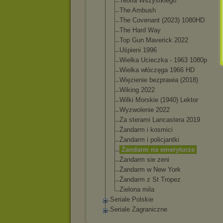
Teoria Wszystkiego
The Ambush
The Covenant (2023) 1080HD
The Hard Way
Top Gun Maverick 2022
Uśpieni 1996
Wielka Ucieczka - 1963 1080p
Wielka włóczęga 1966 HD
Więzienie bezprawia (2018)
Wiking 2022
Wilki Morskie (1940) Lektor
Wyzwolenie 2022
Za sterami Lancastera 2019
Żandarm i kosmici
Żandarm i policjantki
Żandarm na emeryturze
Żandarm sie zeni
Żandarm w New York
Żandarm z St Tropez
Zielona mila
Seriale Polskie
Seriale Zagraniczne