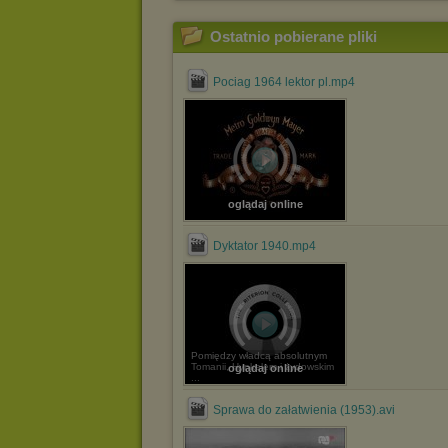
Ostatnio pobierane pliki
Pociag 1964 lektor pl.mp4
oglądaj online
Dyktator 1940.mp4
Pomiędzy władcą absolutnym
Tomanii, Hynkelem i żydowskim
oglądaj online
...
Sprawa do załatwienia (1953).avi