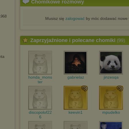
Chomikowe rozmowy
1968
Musisz się
zalogować
by móc dodawać nowe w
Zaprzyjaźnione i polecane chomiki
(99)
nta
honda_mons
gabrielaz
jinzesqa
ter
discopolof22
keevin1
mpudelko
6