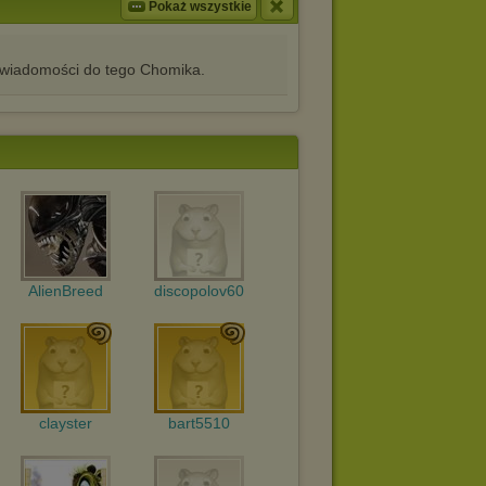
Pokaż wszystkie
iadomości do tego Chomika.
AlienBreed
discopolov60
clayster
bart5510