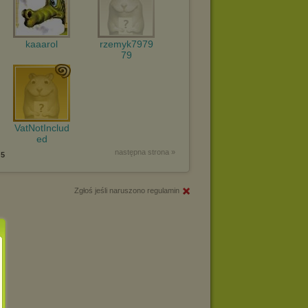
kaaarol
rzemyk7979
79
VatNotInclud
ed
następna strona »
5
Zgłoś jeśli naruszono regulamin