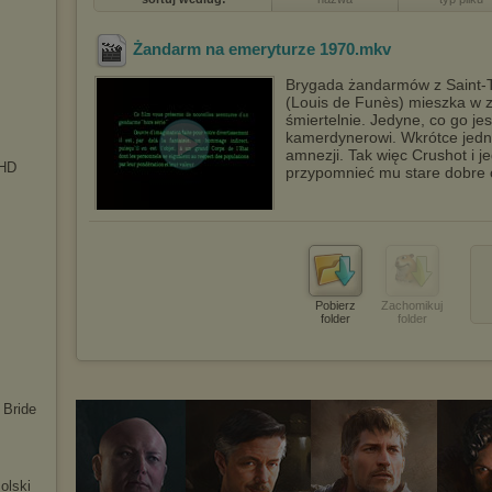
Żandarm na emeryturze 1970
.mkv
Brygada żandarmów z Saint-Tr
(Louis de Funès) mieszka w z
śmiertelnie. Jedyne, co go je
kamerdynerowi. Wkrótce jedna
amnezji. Tak więc Crushot i j
 HD
przypomnieć mu stare dobre 
Pobierz
Zachomikuj
folder
folder
 Bride
olski