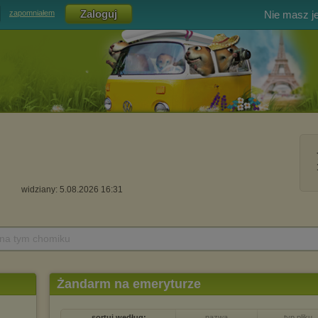
Nie masz j
zapomniałem
widziany: 5.08.2026 16:31
 na tym chomiku
Żandarm na emeryturze
sortuj według:
nazwa
typ pliku