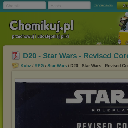
Chomik
Hasło
zapomniałem
D20 - Star Wars - Revised Co
Kubz
/
RPG
/
Star Wars
/ D20 - Star Wars - Revised C