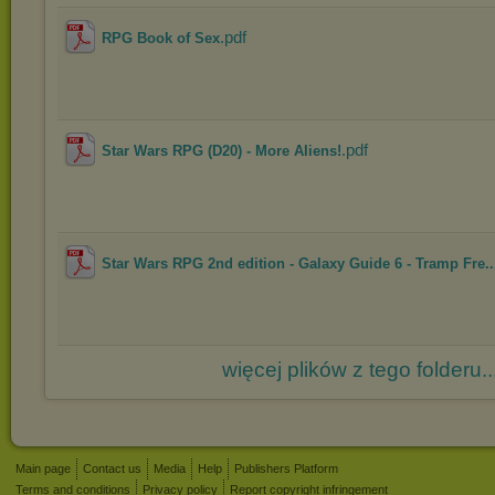
.pdf
RPG Book of Sex
.pdf
Star Wars RPG (D20) - More Aliens!
Star Wars RPG 2nd edition - Galaxy Guide 6 - Tramp Fre..
więcej plików z tego folderu..
Main page
Contact us
Media
Help
Publishers Platform
Terms and conditions
Privacy policy
Report copyright infringement