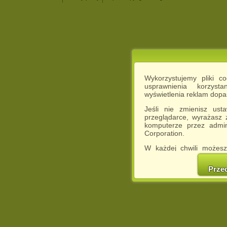
Wykorzystujemy pliki c
usprawnienia korzyst
wyświetlenia reklam dop
Jeśli nie zmienisz ust
przeglądarce, wyrażasz
komputerze przez admin
Corporation.
W każdej chwili możesz
cookies w swojej przeglą
w naszej Pol
Prze
http://chomikuj.pl/Polity
Jednocześnie informuje
może spowodować ogr
Chomikuj.pl.
W przypadku braku twojej
prosimy o opuszczenie se