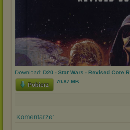
Download:
D20 - Star Wars - Revised Core 
70,87 MB
Pobierz
Komentarze: