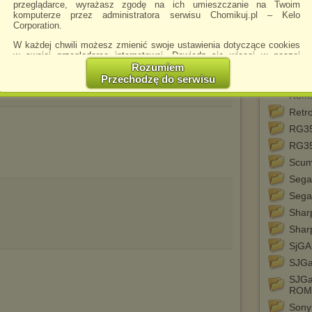
Phili
przeglądarce, wyrażasz zgodę na ich umieszczanie na Twoim
komputerze przez administratora serwisu Chomikuj.pl – Kelo
PiSt
Corporation.
Pist
W każdej chwili możesz zmienić swoje ustawienia dotyczące cookies
beze
w swojej przeglądarce internetowej. Dowiedz się więcej w naszej
Polityce Prywatności -
http://chomikuj.pl/PolitykaPrywatnosci.aspx
.
Rozumiem
Poke
Przechodzę do serwisu
Retr
Jednocześnie informujemy że zmiana ustawień przeglądarki może
Rom
spowodować ograniczenie korzystania ze strony Chomikuj.pl.
Retr
W przypadku braku twojej zgody na akceptację cookies niestety
prosimy o opuszczenie serwisu chomikuj.pl.
RG35
Wykorzystanie plików cookies
przez
Zaufanych Partnerów
RG35
(dostosowanie reklam do Twoich potrzeb, analiza skuteczności działań
Scu
marketingowych).
Sega
Wyrażenie sprzeciwu spowoduje, że wyświetlana Ci reklama nie
Sega
będzie dopasowana do Twoich preferencji, a będzie to reklama
wyświetlona przypadkowo.
Shar
Istnieje możliwość zmiany ustawień przeglądarki internetowej w
Shar
sposób uniemożliwiający przechowywanie plików cookies na
SjG
urządzeniu końcowym. Można również usunąć pliki cookies,
dokonując odpowiednich zmian w ustawieniach przeglądarki
SJGa
internetowej.
SJGa
Pełną informację na ten temat znajdziesz pod adresem
ROM
http://chomikuj.pl/PolitykaPrywatnosci.aspx
.
Sony