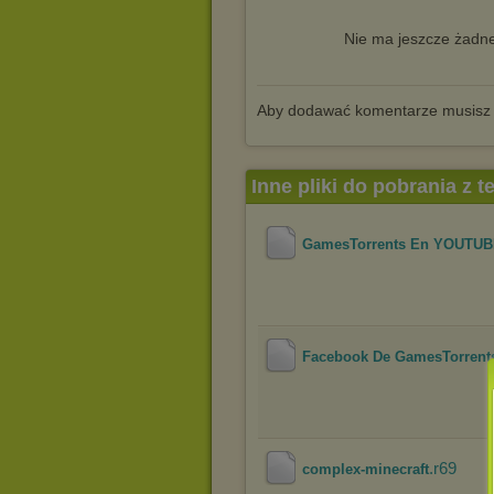
Nie ma jeszcze żadne
Aby dodawać komentarze musisz
Inne pliki do pobrania z 
GamesTorrents En YOUTU
Facebook De GamesTorrent
.r69
complex-minecraft