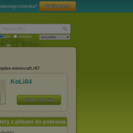
 własnego chomika?
Załóż konto
Nazwa pliku
pliki
chomiki
mplex-minecraft.r67
KoLi84
Idź do chomika
dery z plikami do pobrania
ndhelds!