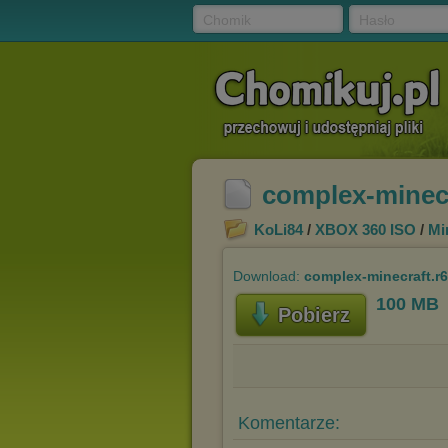
Chomik
Hasło
complex-minecr
KoLi84
/
XBOX 360 ISO
/
Mi
Download:
complex-minecraft.r
100 MB
Pobierz
Komentarze: