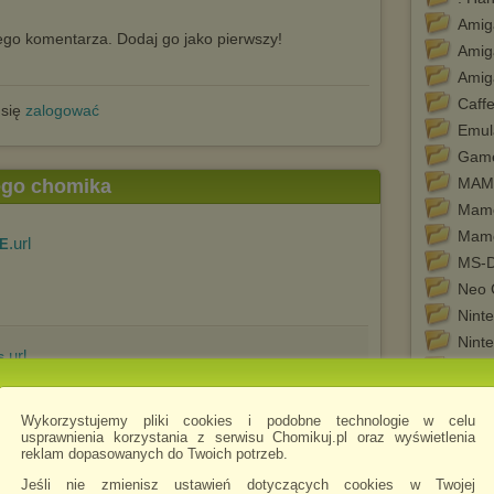
Amig
go komentarza. Dodaj go jako pierwszy!
Ami
Amig
Caff
 się
zalogować
Emul
Game
MAM
tego chomika
Mam
Mam
.url
BE
MS-D
Neo 
Nint
Nint
.url
s
Nint
Nowy
Wykorzystujemy pliki cookies i podobne technologie w celu
PC E
usprawnienia korzystania z serwisu Chomikuj.pl oraz wyświetlenia
PC E
reklam dopasowanych do Twoich potrzeb.
PC-9
Jeśli nie zmienisz ustawień dotyczących cookies w Twojej