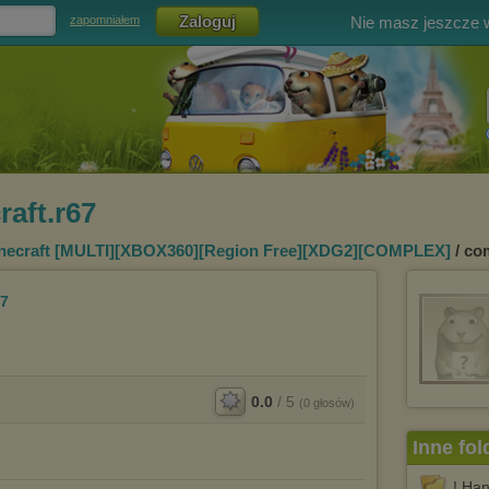
Nie masz jeszcze
zapomniałem
aft.r67
necraft [MULTI][XBOX360][Region Free][XDG2][COMPLEX]
/ co
67
0.0
/
5
(
0
głosów)
Inne fol
! Ha