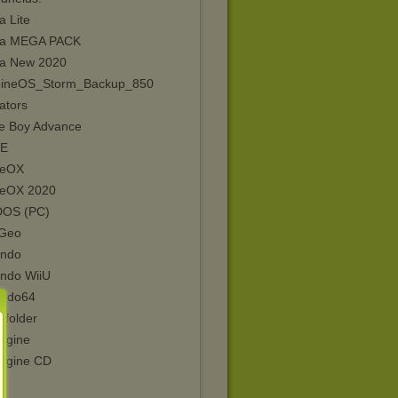
a Lite
ga MEGA PACK
a New 2020
eineOS_Storm_Backup_850
ators
 Boy Advance
E
eOX
eOX 2020
OS (PC)
Geo
endo
endo WiiU
endo64
 folder
ngine
ngine CD
8