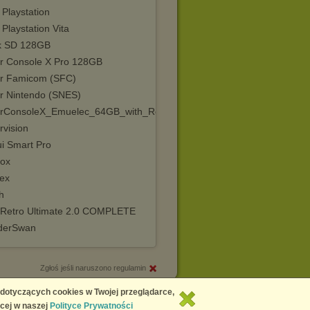
Playstation
Playstation Vita
k SD 128GB
r Console X Pro 128GB
r Famicom (SFC)
r Nintendo (SNES)
rConsoleX_Emuelec_64GB_with_Roms
rvision
ui Smart Pro
ox
rex
h
 Retro Ultimate 2.0 COMPLETE
derSwan
Zgłoś jeśli naruszono regulamin
Copyright © 2026
Chomikuj.pl
 dotyczących cookies w Twojej przeglądarce,
cej w naszej
Polityce Prywatności