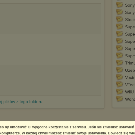
Sony 
Sony 
Stoc
Supe
Supe
Supe
Supe
Supe
Trim
Uzeb
Vect
VTec
WiiU
Won
j plików z tego folderu...
es by umożliwić Ci wygodne korzystanie z serwisu. Jeśli nie zmienisz ustawień
 Platform
omputerze. W każdej chwili możesz zmienić swoje ustawienia. Dowiedz się wię
right infringement