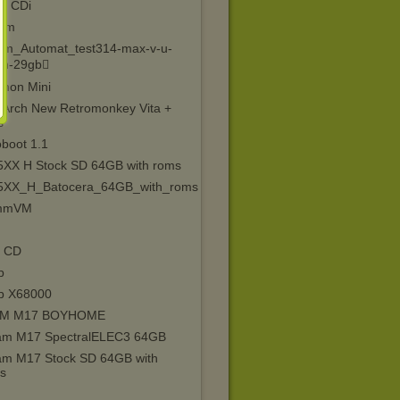
ps CDi
orm
orm_Automat_test314-max-v-u-
th-29gb
mon Mini
oArch New Retromonkey Vita +
s
oboot 1.1
XX H Stock SD 64GB with roms
XX_H_Batocera_64GB_with_roms
mmVM
 CD
p
p X68000
AM M17 BOYHOME
m M17 SpectralELEC3 64GB
m M17 Stock SD 64GB with
s