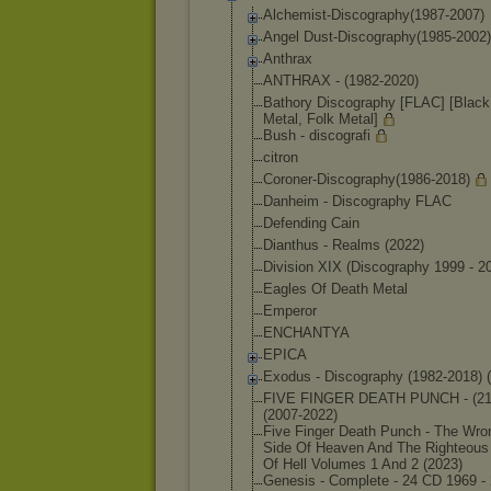
Alchemist-Disc
ography(1987-2
007)
Angel Dust-Discograp
hy(1985-2002)
Anthrax
ANTHRAX - (1982-2020)
Bathory Discography [FLAC] [Black
Metal, Folk Metal]
Bush - discografi
citron
Coroner-Discog
raphy(1986-201
8)
Danheim - Discography FLAC
Defending Cain
Dianthus - Realms (2022)
Division XIX (Discography 1999 - 2
Eagles Of Death Metal
Emperor
ENCHANTYA
EPICA
Exodus - Discography (1982-2018) 
FIVE FINGER DEATH PUNCH - (21
(2007-2
022)
Five Finger Death Punch - The Wro
Side Of Heaven And The Righteous
Of Hell Volumes 1 And 2 (2023)
Genesis - Complete - 24 CD 1969 -