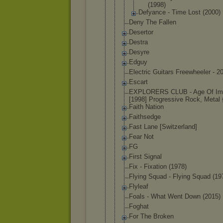
(1998
)
Defyance - Time Lost (2000)
Deny The Fallen
Desertor
Destra
Desyre
Edguy
Electric Guitars Freewheeler - 2
Escart
EXPLORERS CLUB - Age Of Im
[1998] Progressive Rock, Metal
Faith Nation
Faithsedge
Fast Lane [Switzerlan
d]
Fear Not
FG
First Signal
Fix - Fixation (1978)
Flying Squad - Flying Squad (19
Flyleaf
Foals - What Went Down (2015)
Foghat
For The Broken