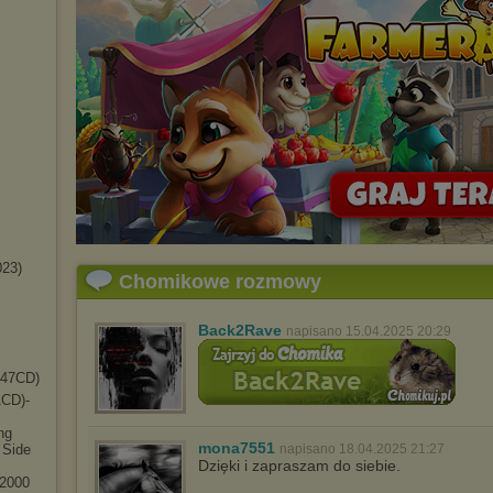
023)
Chomikowe rozmowy
Back2Rave
napisano 15.04.2025 20:29
(47CD)
CD)-
ng
mona7551
 Side
napisano 18.04.2025 21:27
Dzięki i zapraszam do siebie.
 2000