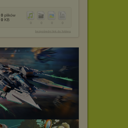
0
plików
0
KB
0
0
0
0
bezpośredni link do folderu