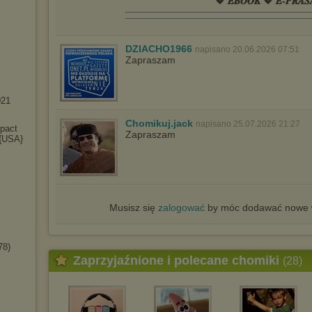
💖 𝑬𝑩𝑶𝑶𝑲 💖 𝑬-𝑷𝑹𝑨𝑺
DZIACHO1966
napisano 20.06.2026 07:51
Zapraszam
021
Chomikuj.jack
napisano 25.07.2026 21:27
pact
Zapraszam
 {USA}
Musisz się
zalogować
by móc dodawać nowe w
78)
Zaprzyjaźnione i polecane chomiki
(28)