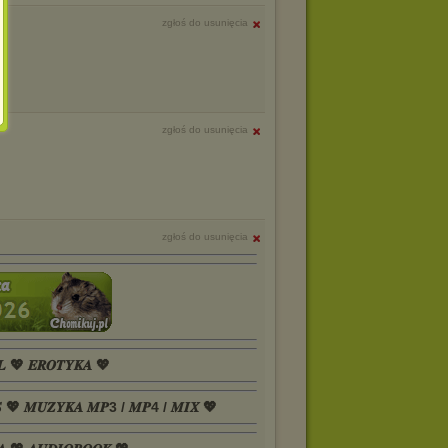
zgłoś do usunięcia
zgłoś do usunięcia
zgłoś do usunięcia
𝑳 💖 𝑬𝑹𝑶𝑻𝒀𝑲𝑨 💖
𝑺 💖 𝑴𝑼𝒁𝒀𝑲𝑨 𝑴𝑷3 / 𝑴𝑷4 / 𝑴𝑰𝑿 💖