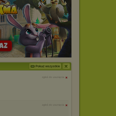
Pokaż wszystkie
zgłoś do usunięcia
zgłoś do usunięcia