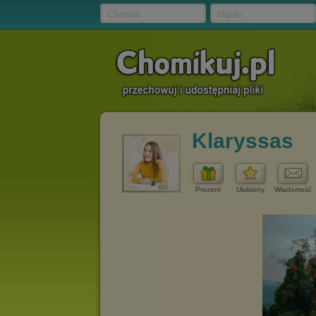
Chomik
Hasło
Klaryssas
Prezent
Ulubiony
Wiadomość