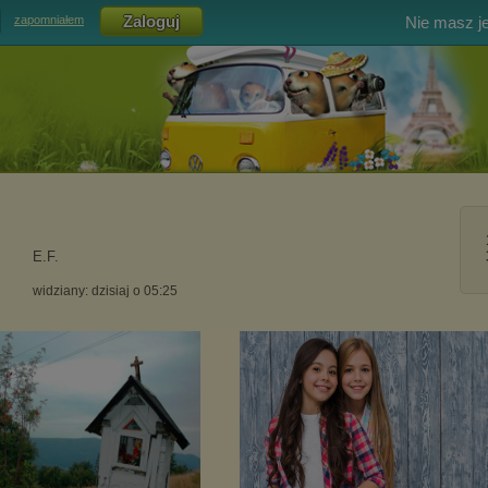
Nie masz j
zapomniałem
E.F.
widziany: dzisiaj o 05:25