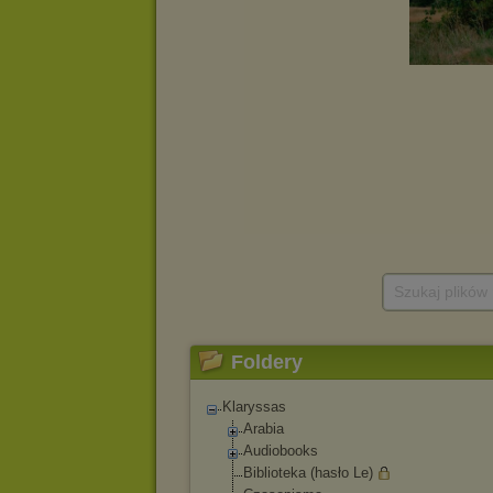
Szukaj plików
Foldery
Klaryssas
Arabia
Audiobooks
Biblioteka (hasło Le)