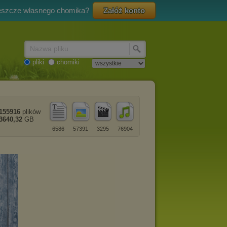
eszcze własnego chomika?
Załóż konto
Nazwa pliku
pliki
chomiki
155916
plików
3640,32
GB
6586
57391
3295
76904