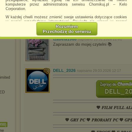
komputerze przez administratora serwisu Chomikuj.pl – Kelo
Adalbertus1985
napisano 30.01.2026 17:48
Corporation.
Super chomik! Zapraszam do mnie!
Of
W każdej chwili możesz zmienić swoje ustawienia dotyczące cookies
w swojej przeglądarce internetowej. Dowiedz się więcej w naszej
Polityce Prywatności -
http://chomikuj.pl/PolitykaPrywatnosci.aspx
.
Rozumiem
)
Przechodzę do serwisu
ione
Jednocześnie informujemy że zmiana ustawień przeglądarki może
spowodować ograniczenie korzystania ze strony Chomikuj.pl.
izabela1968
napisano 16.02.2026 22:01
Zapraszam do mojej czytelni 📚
W przypadku braku twojej zgody na akceptację cookies niestety
prosimy o opuszczenie serwisu chomikuj.pl.
Wykorzystanie plików cookies
przez
Zaufanych Partnerów
(dostosowanie reklam do Twoich potrzeb, analiza skuteczności działań
marketingowych).
DELL_2026
napisano 29.03.2026 12:17
Wyrażenie sprzeciwu spowoduje, że wyświetlana Ci reklama nie
imited
będzie dopasowana do Twoich preferencji, a będzie to reklama
wyświetlona przypadkowo.
RED
Istnieje możliwość zmiany ustawień przeglądarki internetowej w
sposób uniemożliwiający przechowywanie plików cookies na
urządzeniu końcowym. Można również usunąć pliki cookies,
dokonując odpowiednich zmian w ustawieniach przeglądarki
💖 𝑭𝑰𝑳𝑴 𝑭𝑼𝑳𝑳 𝑨𝑳
internetowej.
Pełną informację na ten temat znajdziesz pod adresem
💖 𝑮𝑹𝒀 𝑷𝑪 💖 𝑷𝑹𝑶𝑹𝑨𝑴𝒀 𝑷𝑪 💖 𝑮𝑷
http://chomikuj.pl/PolitykaPrywatnosci.aspx
.
998)
in
e