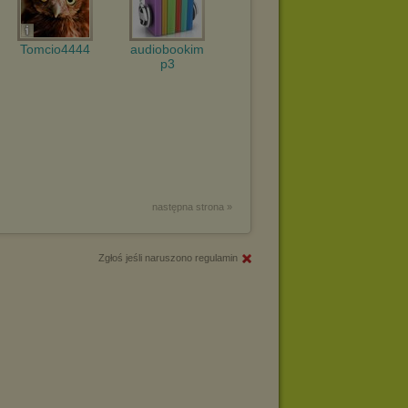
Tomcio4444
audiobookim
p3
następna strona »
Zgłoś jeśli naruszono regulamin