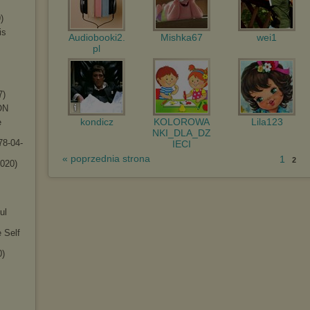
)
is
Audiobooki2.
Mishka67
wei1
pl
7)
O
N
kondicz
KOLOROWA
Lila123
e
NKI_DLA_DZ
78-04-
IECI
« poprzednia strona
1
2
2020)
ul
 Self
0)