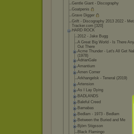
Gentle Giant - Discography
Goatpenis
Grave Digger
Grift - Discography 2013 2022 - Met
Tracker.
com [320]
HARD ROCK
2012 - Jake Bugg
A Great Big World - Is There An
Out There
Acme Thunder - Let's All Get N
(1978)
AdrianGale
Amantium
Amen Corner
Arkhangelsk - Teneral (2019)
Artension
As I Lay Dying
BADLANDS
Baleful Creed
Barnabas
Bedlam - 1973 - Bedlam
Between the Buried and Me
Björn Stigsson
Black Flamingo