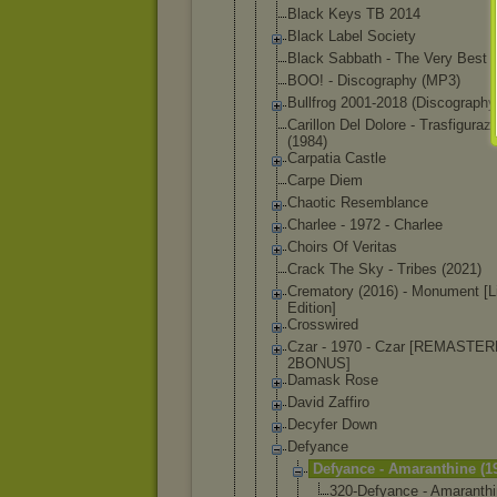
Black Keys TB 2014
Black Label Society
Black Sabbath - The Very Best 
BOO! - Discography (MP3)
Bullfrog 2001-2018 (Discograph
y
Carillon Del Dolore - Trasfiguraz
(1984)
Carpatia Castle
Carpe Diem
Chaotic Resemblance
Charlee - 1972 - Charlee
Choirs Of Veritas
Crack The Sky - Tribes (2021)
Crematory (2016) - Monument [L
Edition]
Crosswired
Czar - 1970 - Czar [REMASTE
2BONUS]
Damask Rose
David Zaffiro
Decyfer Down
Defyance
Defyance - Amaranth
ine (1
320-D
efyan
ce - Amara
nth