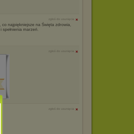
zgłoś do usunięcia
, co najpiękniejsze na Święta zdrowia,
 i spełnienia marzeń.
zgłoś do usunięcia
zgłoś do usunięcia