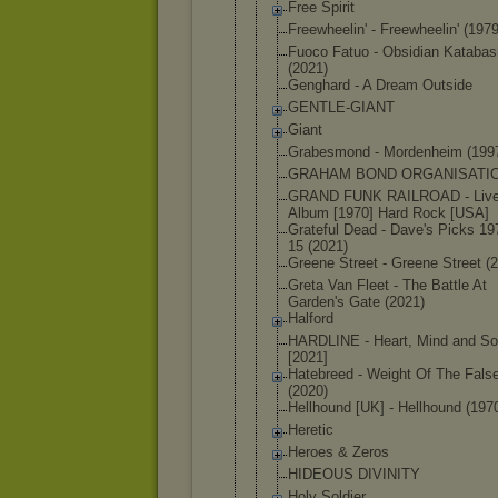
Free Spirit
Freewheelin
' - Freewheelin
' (1979
Fuoco Fatuo - Obsidian Katabas
(2021)
Genghard - A Dream Outside
GENTLE-GIAN
T
Giant
Grabesmond - Mordenheim (199
GRAHAM BOND ORGANISATI
GRAND FUNK RAILROAD - Liv
Album [1970] Hard Rock [USA]
Grateful Dead - Dave's Picks 19
15 (2021)
Greene Street - Greene Street (
Greta Van Fleet - The Battle At
Garden's Gate (2021)
Halford
HARDLINE - Heart, Mind and So
[2021]
Hatebreed - Weight Of The False
(2020)
Hellhound [UK] - Hellhound (197
Heretic
Heroes & Zeros
HIDEOUS DIVINITY
Holy Soldier