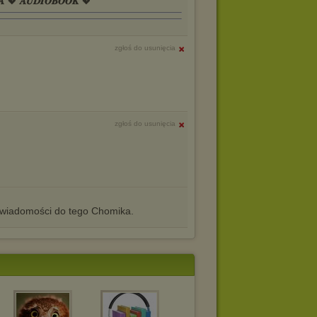
𝑨 💖 𝑨𝑼𝑫𝑰𝑶𝑩𝑶𝑶𝑲 💖
zgłoś do usunięcia
zgłoś do usunięcia
iadomości do tego Chomika.