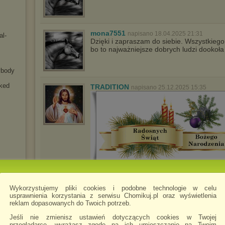
mona7551
napisano 18.04.2025 21:31
al-
Dzięki i zapraszam do siebie. Wszystkiego
bo to najważniejsze dobrych ludzi dookoła
ybody
aked
TRADITION
napisano 25.12.2025 15:35
ZEUS2014
napisano 26.12.2025 19:18
Wykorzystujemy pliki cookies i podobne technologie w celu
Polecam nowe audiobooki
usprawnienia korzystania z serwisu Chomikuj.pl oraz wyświetlenia
reklam dopasowanych do Twoich potrzeb.
Jeśli nie zmienisz ustawień dotyczących cookies w Twojej
przeglądarce, wyrażasz zgodę na ich umieszczanie na Twoim