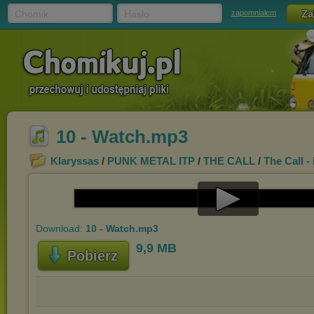
Chomik
Hasło
zapomniałem
10 - Watch.mp3
Klaryssas
/
PUNK METAL ITP
/
THE CALL
/
The Call -
Play
Download:
10 - Watch.mp3
Video
9,9 MB
Pobierz