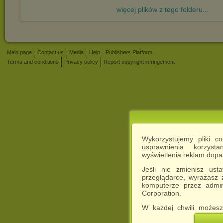
więcej plików z tego folderu...
Main page
Contact us
Media
Help
Publishers Platform
Terms and conditions
Privacy policy
Report copyright infringement
Wykorzystujemy pliki c
usprawnienia korzyst
wyświetlenia reklam dop
Jeśli nie zmienisz ust
przeglądarce, wyrażasz
komputerze przez admin
Corporation.
W każdej chwili możesz
cookies w swojej przeglą