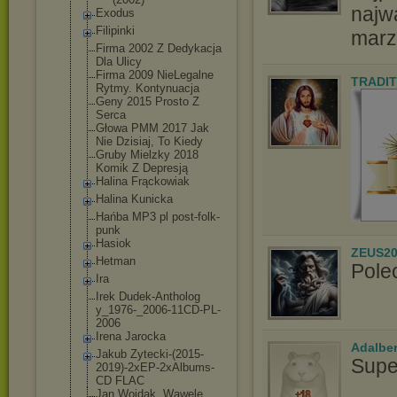
najw
Exodus
Filipinki
marz
Firma 2002 Z Dedykacja
Dla Ulicy
Firma 2009 NieLegalne
TRADIT
Rytmy. Kontynuacja
Geny 2015 Prosto Z
Serca
Głowa PMM 2017 Jak
Nie Dzisiaj, To Kiedy
Gruby Mielzky 2018
Komik Z Depresją
Halina Frąckowiak
Halina Kunicka
Hańba MP3 pl post-folk-
punk
Hasiok
ZEUS20
Hetman
Pole
Ira
Irek Dudek-Antholog
y_1976-_2006-1
1CD-PL-
2006
Irena Jarocka
Adalbe
Jakub Zytecki-(2015-
Supe
2019)-2xEP-2xA
lbums-
CD FLAC
Jan Wojdak, Wawele