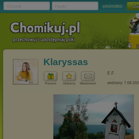
Chomik
Hasło
zapomniałem
Klaryssas
E.F.
widziany: 7.08.20
Prezent
Ulubiony
Wiadomość