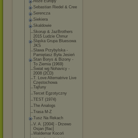
Róże Europy
Sebastian Riedel & Cree
Serencza
Siekiera
Skaldowie
Skorup & JazBrothers
2015 Ludzie Chmur
Śląska Grupa Bluesowa
JKS
Slawa Przybylska -
Pamiętasz Była Jesień
Stan Borys & Bizony -
To Ziemia (1969)
Świat wg Nohavicy -
2008 (2CD)
T. Love Alternatrive Live
Częstochowa
Tajfuny
Tercet Egzotyczny
TEST (1974)
The Analogs
Trasa M-Z
Tusz Na Rekach
V. A. [2004] - Drzewo
Osjan [flac]
Waldemar Kocoń