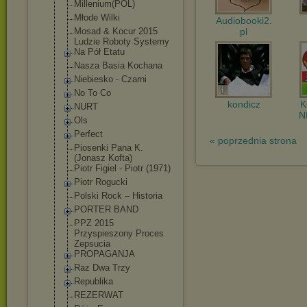
Millenium(POL)
Młode Wilki
Audiobooki2.
pl
Mosad & Kocur 2015
Ludzie Roboty Systemy
Na Pół Etatu
Nasza Basia Kochana
Niebiesko - Czarni
No To Co
kondicz
NURT
N
Ols
Perfect
« poprzednia strona
Piosenki Pana K.
(Jonasz Kofta)
Piotr Figiel - Piotr (1971)
Piotr Rogucki
Polski Rock – Historia
PORTER BAND
PPZ 2015
Przyspieszony Proces
Zepsucia
PROPAGANJA
Raz Dwa Trzy
Republika
REZERWAT