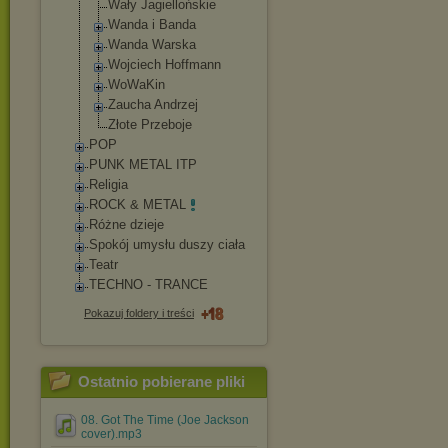
Wały Jagiellońskie
Wanda i Banda
Wanda Warska
Wojciech Hoffmann
WoWaKin
Zaucha Andrzej
Złote Przeboje
POP
PUNK METAL ITP
Religia
ROCK & METAL
Różne dzieje
Spokój umysłu duszy ciała
Teatr
TECHNO - TRANCE
Pokazuj foldery i treści
Ostatnio pobierane pliki
08. Got The Time (Joe Jackson
cover).mp3