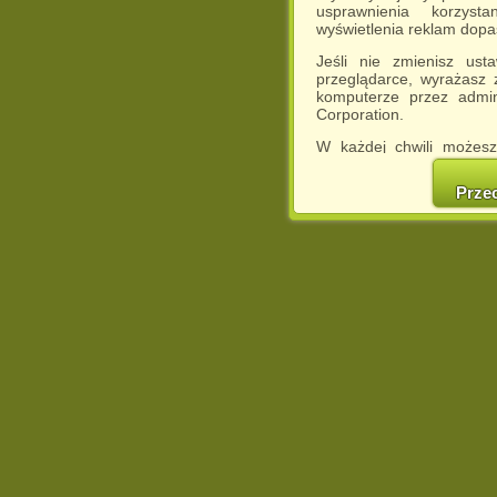
usprawnienia korzyst
wyświetlenia reklam dop
Jeśli nie zmienisz ust
przeglądarce, wyrażasz
komputerze przez admin
Corporation.
W każdej chwili możesz
cookies w swojej przeglą
w naszej Pol
Prze
http://chomikuj.pl/Polity
Jednocześnie informuje
może spowodować ogr
Chomikuj.pl.
W przypadku braku twojej
prosimy o opuszczenie se
Wykorzystanie plików c
(dostosowanie reklam do
działań marketingowych).
Wyrażenie sprzeciwu spo
będzie dopasowana do Tw
wyświetlona przypadkowo
Istnieje możliwość zmian