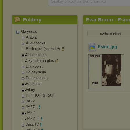
Szukaj plików na tym chomiku
Foldery
Ewa Braun - Esio
Klaryssas
sortuj według:
Arabia
Audiobooks
Esion
.jpg
Biblioteka (hasło Le)
Czasopisma
Czytanie na głos
Dla kobiet
Do czytania
Do słuchania
Edukacja
Filmy
HIP HOP & RAP
JAZZ
JAZZ I
JAZZ II
JAZZ III
Jazz IV