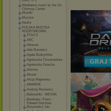
JAZZ VI
Meditation music by the Sri
Chinmoy Centre
Muzaki
Muzyka
Nauka
POLSKA MUZYKA
ROZRYWKOWA
2Tm2,3
ABC
Abraxas
Ada Rusowicz
Agata Budzyńska
Agnieszka Chrzanowska
Agnieszka Osiecka
Ahimsa
Akurat
Alicja Majewska
AMAROK
Andrzej Rosiewicz
Babooshki - WESNA
Bardowie i Poeci -
Edward Stachura
Borysewicz Jan