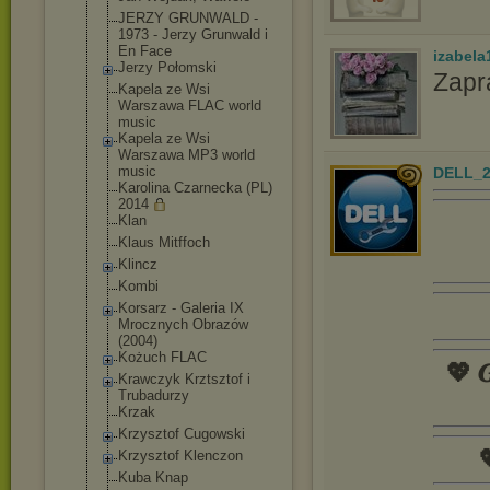
JERZY GRUNWALD -
1973 - Jerzy Grunwald i
En Face
izabela
Jerzy Połomski
Zapr
Kapela ze Wsi
Warszawa FLAC world
music
Kapela ze Wsi
Warszawa MP3 world
music
DELL_2
Karolina Czarnecka (PL)
2014
Klan
Klaus Mitffoch
Klincz
Kombi
Korsarz - Galeria IX
Mrocznych Obrazów
(2004)
Kożuch FLAC
💖 𝑮
Krawczyk Krztsztof i
Trubadurzy
Krzak
Krzysztof Cugowski

Krzysztof Klenczon
Kuba Knap