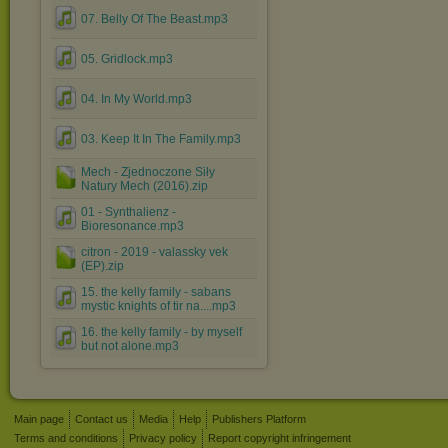
07. Belly Of The Beast.mp3
05. Gridlock.mp3
04. In My World.mp3
03. Keep It In The Family.mp3
Mech - Zjednoczone Siły
Natury Mech (2016).zip
01 - Synthalienz -
Bioresonance.mp3
citron - 2019 - valassky vek
(EP).zip
15. the kelly family - sabans
mystic knights of tir na....mp3
16. the kelly family - by myself
but not alone.mp3
Main page
Contact us
Media
Help
Publishers Platform
Terms and conditions
Privacy policy
Report copyright infringement