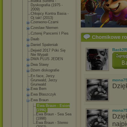
Budka Suflera -
Dyskografia (1975 -
2009)
Chlopcy Kontra Basia -
Oj tak! (2013)
Czerwono-Czarn
i
Czeslaw Niemen
Czterej Pancerni I Pies
Chomikowe r
Daab
Daniel Spaleniak
Back2R
Dejwid 2017 Póki Się
Nie Wypali
DWA PLUS JEDEN
Dwa Slawy
Dżem diskografie
En face, Jerzy
mona7
Grunwald, Jerzy
Grunwald
Dzięk
Ewa Bem
Ewa Błaszczyk
Ewa Braun
Ewa Braun - Esion
(1996)
mona7
Ewa Braun - Sea Sea
Dzię
(1998)
najpi
Ewa Braun - Stereo
(2002)