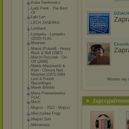
Kuba Sienkiewicz
Lady Pank - The Best
Of
DZIAC
Łąki Łan
Zapr
LECH JANERKA
Lombard
Lumpeks - Lumpeks
(2020) FLAC
Maanam
Chomik
Zapr
Mama [Poland] - Heavy
Rock & Roll (1987)
Marcin Rozynek - On-
Off (2006)
Marek Ałaszewski &
Klan - Chmura Nad
Miastem (1972-1994
Musisz się
Lost & Found
Recordings)
Marek Biliński
Maria Pomianowska
FLAC
Zaprzyjaźnion
Mech
Miąższ - 2012 - Miąższ
Mieczyslaw Fogg
Miejski Sort
Mikromusic