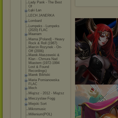
Lady Pank - The Best
Of
Łąki Łan
LECH JANERKA
Lombard
Lumpeks - Lumpeks
(2020) FLAC
Maanam
Mama [Poland] - Heavy
Rock & Roll (1987)
Marcin Rozynek - On-
Off (2006)
Marek Ałaszewski &
Klan - Chmura Nad
Miastem (1972-1994
Lost & Found
Recordings)
Marek Biliński
Maria Pomianowska
FLAC
Mech
Miąższ - 2012 - Miąższ
Mieczyslaw Fogg
Miejski Sort
Mikromusic
Millenium(POL)