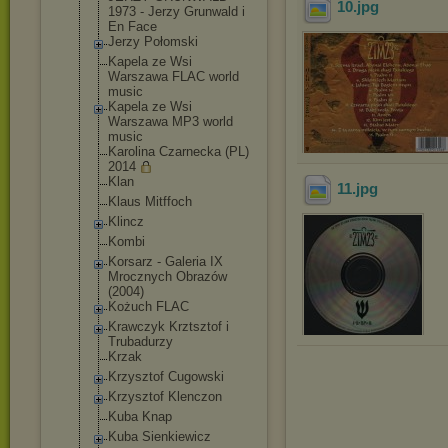
10
.jpg
1973 - Jerzy Grunwald i
En Face
Jerzy Połomski
Kapela ze Wsi
Warszawa FLAC world
music
Kapela ze Wsi
Warszawa MP3 world
music
Karolina Czarnecka (PL)
2014
Klan
11
.jpg
Klaus Mitffoch
Klincz
Kombi
Korsarz - Galeria IX
Mrocznych Obrazów
(2004)
Kożuch FLAC
Krawczyk Krztsztof i
Trubadurzy
Krzak
Krzysztof Cugowski
Krzysztof Klenczon
Kuba Knap
Kuba Sienkiewicz