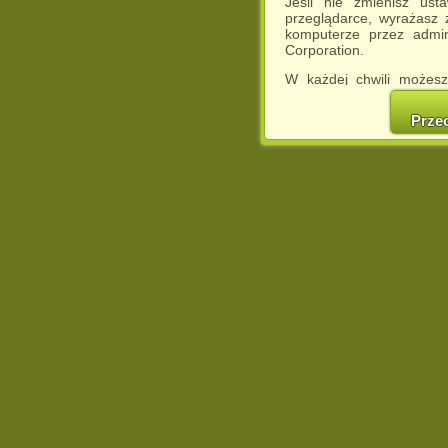
Jeśli nie zmienisz ust
przeglądarce, wyrażasz
komputerze przez admin
Corporation.
W każdej chwili możesz
cookies w swojej przeglą
w naszej Pol
Prze
http://chomikuj.pl/Polity
Jednocześnie informuje
może spowodować ogr
Chomikuj.pl.
W przypadku braku twojej
prosimy o opuszczenie se
Wykorzystanie plików c
(dostosowanie reklam do
działań marketingowych).
Wyrażenie sprzeciwu spo
będzie dopasowana do Tw
wyświetlona przypadkowo
Istnieje możliwość zmian
sposób uniemożliwiając
urządzeniu końcowym. M
dokonując odpowiednich