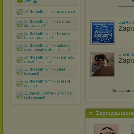
(EP).zip
18. the kelly family - mama.mp3
17. the kelly family - i wanna
DZIAC
kiss you.mp3
Zapr
16. the kelly family - by myself
but not alone.mp3
15. the kelly family - sabans
mystic knights of tir na....mp3
Chomik
14. the kelly family - i cant help
Zapr
myself (live).mp3
13. the kelly family - i feel
love.mp3
12. the kelly family - roses of
red.mp3
Musisz się
11. the kelly family - when the
last tree.mp3
Zaprzyjaźnion