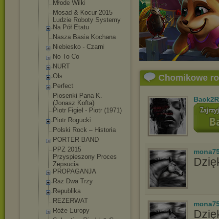
Młode Wilki
Mosad & Kocur 2015
Ludzie Roboty Systemy
Na Pół Etatu
Nasza Basia Kochana
Niebiesko - Czarni
No To Co
NURT
Ols
Chomikowe r
Perfect
Piosenki Pana K.
Back2R
(Jonasz Kofta)
Piotr Figiel - Piotr (1971)
Piotr Rogucki
Polski Rock – Historia
PORTER BAND
PPZ 2015
mona7
Przyspieszony Proces
Dzięk
Zepsucia
PROPAGANJA
Raz Dwa Trzy
Republika
REZERWAT
mona7
Róże Europy
Dzię