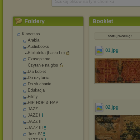
Szukaj plików na tym chomiku
Foldery
Booklet
Klaryssas
sortuj według:
Arabia
Audiobooks
01
.jpg
Biblioteka (hasło Le)
Czasopisma
Czytanie na głos
Dla kobiet
Do czytania
Do słuchania
Edukacja
Filmy
HIP HOP & RAP
02
.jpg
JAZZ
JAZZ I
JAZZ II
JAZZ III
Jazz IV