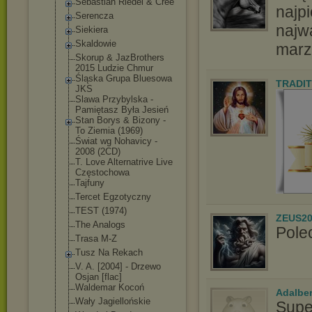
Sebastian Riedel & Cree
najpi
Serencza
najw
Siekiera
Skaldowie
marz
Skorup & JazBrothers
2015 Ludzie Chmur
Śląska Grupa Bluesowa
TRADIT
JKS
Slawa Przybylska -
Pamiętasz Była Jesień
Stan Borys & Bizony -
To Ziemia (1969)
Świat wg Nohavicy -
2008 (2CD)
T. Love Alternatrive Live
Częstochowa
Tajfuny
Tercet Egzotyczny
TEST (1974)
ZEUS20
The Analogs
Pole
Trasa M-Z
Tusz Na Rekach
V. A. [2004] - Drzewo
Osjan [flac]
Waldemar Kocoń
Adalbe
Wały Jagiellońskie
Supe