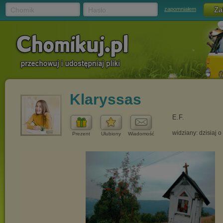
Chomik
Hasło
zapomniałem
Klaryssas
E.F.
widziany: dzisiaj o
Prezent
Ulubiony
Wiadomość