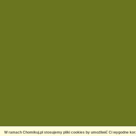
W ramach Chomikuj.pl stosujemy pliki cookies by umożliwić Ci wygodne korz