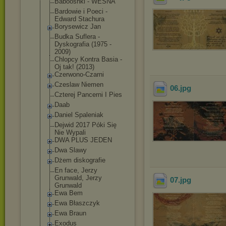
Babooshki - WESNA
Bardowie i Poeci -
Edward Stachura
Borysewicz Jan
Budka Suflera -
Dyskografia (1975 -
2009)
Chlopcy Kontra Basia -
Oj tak! (2013)
Czerwono-Czarn
i
Czeslaw Niemen
06
.jpg
Czterej Pancerni I Pies
Daab
Daniel Spaleniak
Dejwid 2017 Póki Się
Nie Wypali
DWA PLUS JEDEN
Dwa Slawy
Dżem diskografie
En face, Jerzy
Grunwald, Jerzy
07
.jpg
Grunwald
Ewa Bem
Ewa Błaszczyk
Ewa Braun
Exodus