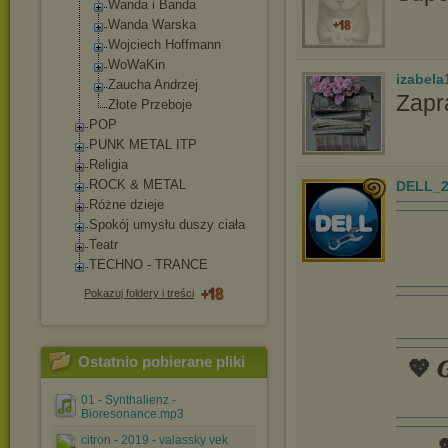
Wanda i Banda
Wanda Warska
Wojciech Hoffmann
WoWaKin
izabela
Zaucha Andrzej
Zapr
Złote Przeboje
POP
PUNK METAL ITP
Religia
ROCK & METAL
DELL_2
Różne dzieje
Spokój umysłu duszy ciała
Teatr
TECHNO - TRANCE
Pokazuj foldery i treści
Ostatnio pobierane pliki
💖 𝑮
01 - Synthalienz -
Bioresonance.mp3
citron - 2019 - valassky vek
