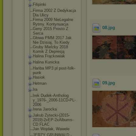
Filipinki
Firma 2002 Z Dedykacja
Dla Ulicy
Firma 2009 NieLegalne
Rytmy. Kontynuacja
08
.jpg
Geny 2015 Prosto Z
Serca
Głowa PMM 2017 Jak
Nie Dzisiaj, To Kiedy
Gruby Mielzky 2018
Komik Z Depresją
Halina Frąckowiak
Halina Kunicka
Hańba MP3 pl post-folk-
punk
Hasiok
09
.jpg
Hetman
Ira
Irek Dudek-Antholog
y_1976-_2006-1
1CD-PL-
2006
Irena Jarocka
Jakub Zytecki-(2015-
2019)-2xEP-2xA
lbums-
CD FLAC
Jan Wojdak, Wawele
JERZY GRUNWALD -