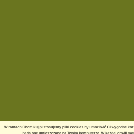
W ramach Chomikuj.pl stosujemy pliki cookies by umożliwić Ci wygodne korz
będą one umieszczane na Twoim komputerze. W każdej chwili moż