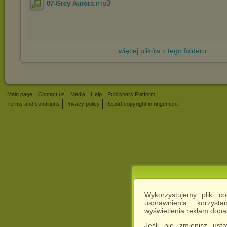
.mp3
07-Grey Aurora
więcej plików z tego folderu...
Main page
Contact us
Media
Help
Publishers Platform
Terms and conditions
Privacy policy
Report copyright infringement
Wykorzystujemy pliki c
usprawnienia korzyst
wyświetlenia reklam dop
Jeśli nie zmienisz ust