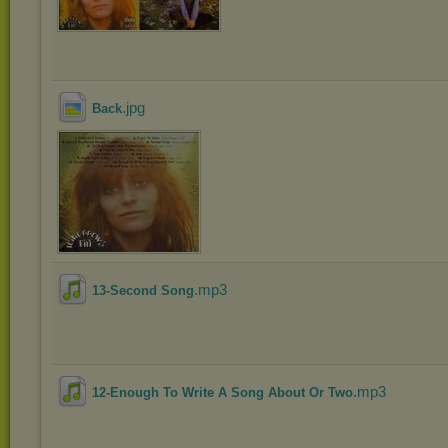
.jpg
Back
.mp3
13-Second Song
.mp3
12-Enough To Write A Song About Or Two