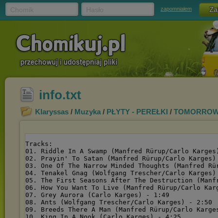
Chomik
Hasło
zapomniałem
info.txt
Klaryssas
/
Muzyka
/
PŁYTY - PEREŁKI
/
TOMORROW'S 