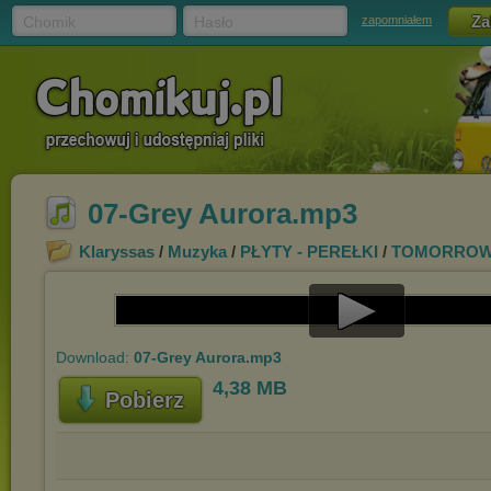
Chomik
Hasło
zapomniałem
07-Grey Aurora.mp3
Klaryssas
/
Muzyka
/
PŁYTY - PEREŁKI
/
TOMORROW'S 
Play
Download:
07-Grey Aurora.mp3
Video
4,38 MB
Pobierz