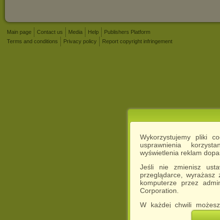
Main page
Contact us
Media
Help
Publishers Platform
Terms and conditions
Privacy policy
Report copyright infringement
Wykorzystujemy pliki c
usprawnienia korzyst
wyświetlenia reklam dop
Jeśli nie zmienisz ust
przeglądarce, wyrażasz
komputerze przez admin
Corporation.
W każdej chwili możesz
cookies w swojej przeglą