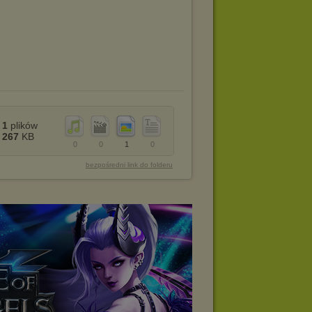
1
plików
267
KB
0
0
1
0
bezpośredni link do folderu