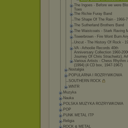
The Ingoes - Before we were B
Toes
The Richie Furay Band
The Shape Of The Rain - 1966-7
The Sutherland Brothers Band
The Waistcoats - Stark Raving 
Towerbrown - Fire Wont Burn A
Uncut - The History Of Rock - 1
VA - Arhoolie Records 40th
Anniversary Collection 1960-200
Journey Of Chris Strachwitz)
, Ar
Various Artists - Chess Rhythm 
(1994) (4 CD box, 1947-1967)
Nostalgia
POPULARNA I ROZRYWKOWA
SOUTHERN ROCK
WNTR
Muzyka
Nauka
POLSKA MUZYKA ROZRYWKOWA
POP
PUNK METAL ITP
Religia
ROCK & METAL