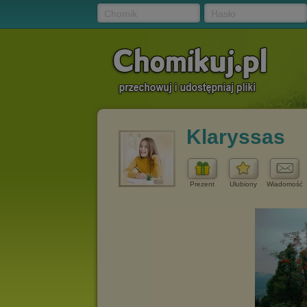
Chomik
Hasło
Klaryssas
Prezent
Ulubiony
Wiadomość