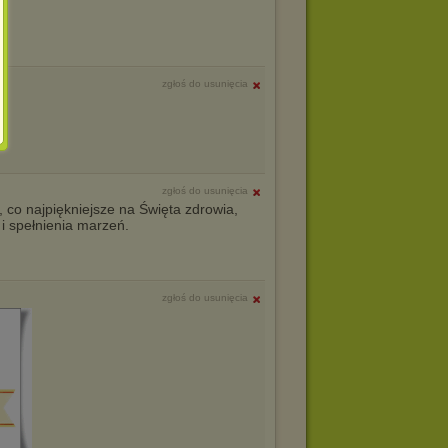
zgłoś do usunięcia
zgłoś do usunięcia
, co najpiękniejsze na Święta zdrowia,
 i spełnienia marzeń.
zgłoś do usunięcia