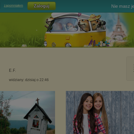
Nie masz j
zapomniałem
E.F.
widziany: dzisiaj o 22:46