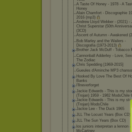
A Taste Of Honey - 1978 - A Tas
Honey
Alain Chamfort - Discographi
e 1
2016 (mp3)
Andrew Lloyd Webber - (2021) -
Christ Superstar (50th Anniversa
(3CD)
Ascent of Autumn - Awakened (
Bob Marley and the Wailers -
Discografia (1973-2013)
Brother Jack McDuff - Tobacco
Cannonball Adderley - Love, Sex
The Zodiac
Chris Spedding [1969-2015]
Gueules d'Aminche MP3 chans
Hooked By Love The Best Of H
Banks
I'llneverfo
rget
Jackie Edwards - This is my sto
(Trojan) 1959 - 1982 ModsChile
Jackie Edwards - This is my sto
(Trojan) ModsChile
Jackie Lee - The Duck 1965
JLL The Locust Years (Box CD)
JLL The Sun Years (Box CD)
los juniors interpretan a lennon 
McCartney