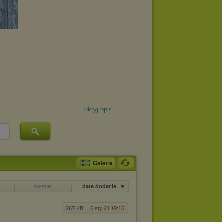
Ukryj opis
Galeria
rozmiar
data dodania
267 KB
6 sty 21 19:15