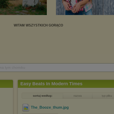
 na tym chomiku
Easy Beats In Modern Times
sortuj według:
nazwa
typ pliku
The_Booze_thum
.jpg