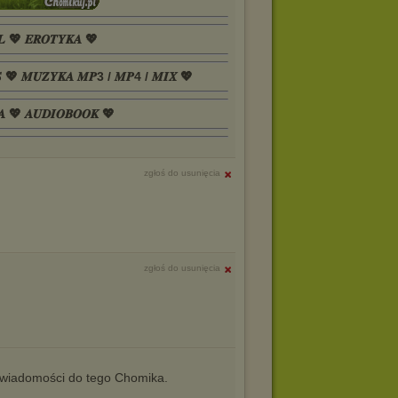
𝑳 💖 𝑬𝑹𝑶𝑻𝒀𝑲𝑨 💖
𝑺 💖 𝑴𝑼𝒁𝒀𝑲𝑨 𝑴𝑷3 / 𝑴𝑷4 / 𝑴𝑰𝑿 💖
𝑨 💖 𝑨𝑼𝑫𝑰𝑶𝑩𝑶𝑶𝑲 💖
zgłoś do usunięcia
zgłoś do usunięcia
iadomości do tego Chomika.