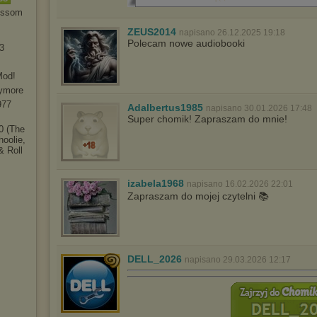
lossom
ZEUS2014
napisano 26.12.2025 19:18
Polecam nowe audiobooki
3
Mod!
nymore
977
Adalbertus1985
napisano 30.01.2026 17:48
Super chomik! Zapraszam do mnie!
0 (The
hoolie,
& Roll
izabela1968
napisano 16.02.2026 22:01
Zapraszam do mojej czytelni 📚
DELL_2026
napisano 29.03.2026 12:17