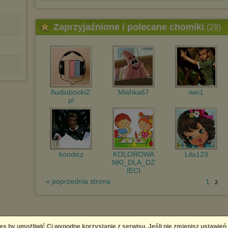
Zaprzyjaźnione i polecane chomiki
(28)
Audiobooki2.
Mishka67
wei1
pl
kondicz
KOLOROWA
Lila123
NKI_DLA_DZ
IECI
« poprzednia strona
1
2
es by umożliwić Ci wygodne korzystanie z serwisu. Jeśli nie zmienisz ustawień