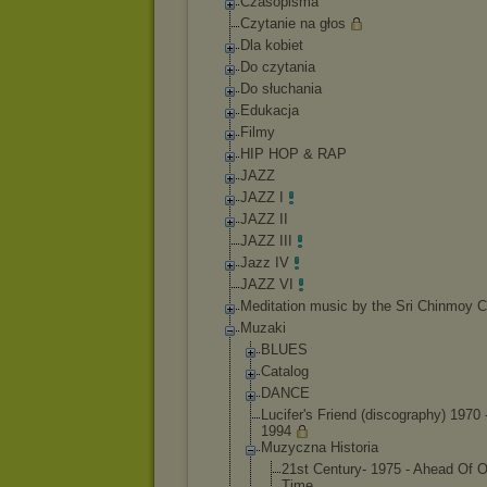
Czasopisma
Czytanie na głos
Dla kobiet
Do czytania
Do słuchania
Edukacja
Filmy
HIP HOP & RAP
JAZZ
JAZZ I
JAZZ II
JAZZ III
Jazz IV
JAZZ VI
Meditation music by the Sri Chinmoy C
Muzaki
BLUES
Catalog
DANCE
Lucifer's Friend (discography) 1970 
1994
Muzyczna Historia
21st Century- 1975 - Ahead Of O
Time