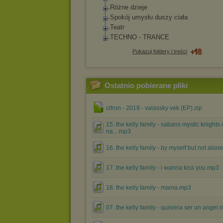
Różne dzieje
Spokój umysłu duszy ciała
Teatr
TECHNO - TRANCE
Pokazuj foldery i treści
Ostatnio pobierane pliki
citron - 2019 - valassky vek (EP).zip
15. the kelly family - sabans mystic knights of
na....mp3
16. the kelly family - by myself but not alo
17. the kelly family - i wanna kiss you.mp3
18. the kelly family - mama.mp3
07. the kelly family - quisiera ser un angel