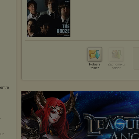
Pobierz
Zachomikuj
folder
folder
entre
-
ur