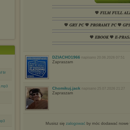
💖 𝑭𝑰𝑳𝑴 𝑭𝑼𝑳𝑳 𝑨𝑳
💖 𝑮𝑹𝒀 𝑷𝑪 💖 𝑷𝑹𝑶𝑹𝑨𝑴𝒀 𝑷𝑪 💖 𝑮𝑷
💖 𝑬𝑩𝑶𝑶𝑲 💖 𝑬-𝑷𝑹𝑨𝑺
DZIACHO1966
napisano 20.06.2026 07:51
Zapraszam
 tir
ne.mp3
Chomikuj.jack
napisano 25.07.2026 21:27
Zapraszam
.mp3
Musisz się
zalogować
by móc dodawać nowe w