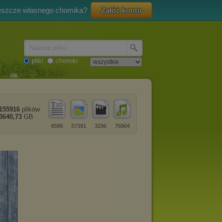
eszcze własnego chomika?
Załóż konto
Nazwa pliku
pliki
chomiki
155916
plików
3640,73
GB
6586
57391
3296
76904