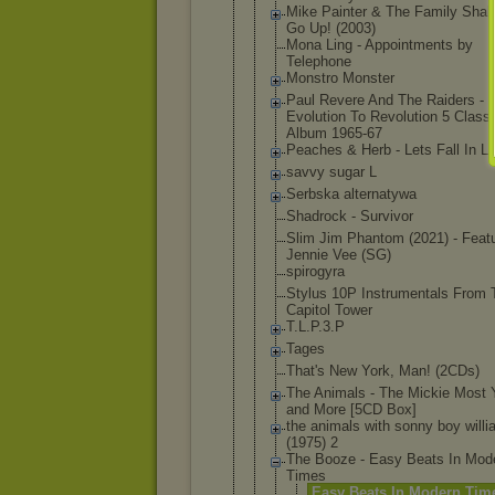
Mike Painter & The Family Shak
Go Up! (2003)
Mona Ling - Appointment
s by
Telephone
Monstro Monster
Paul Revere And The Raiders -
Evolution To Revolution 5 Class
Album 1965-67
Peaches & Herb - Lets Fall In L
savvy sugar L
Serbska alternatywa
Shadrock - Survivor
Slim Jim Phantom (2021) - Featu
Jennie Vee (SG)
spirogyra
Stylus 10P Instrumenta
ls From 
Capitol Tower
T.L.P.3.P
Tages
That's New York, Man! (2CDs)
The Animals - The Mickie Most 
and More [5CD Box]
the animals with sonny boy will
(1975) 2
The Booze - Easy Beats In Mod
Times
Easy Beats In Modern Tim