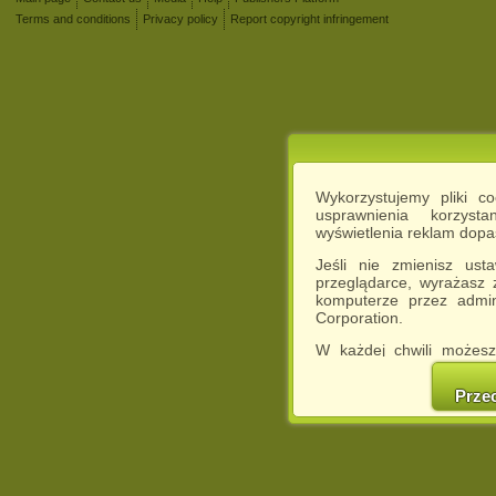
Terms and conditions
Privacy policy
Report copyright infringement
Wykorzystujemy pliki c
usprawnienia korzyst
wyświetlenia reklam dop
Jeśli nie zmienisz ust
przeglądarce, wyrażasz
komputerze przez admin
Corporation.
W każdej chwili możesz
cookies w swojej przeglą
w naszej Pol
Prze
http://chomikuj.pl/Polity
Jednocześnie informuje
może spowodować ogr
Chomikuj.pl.