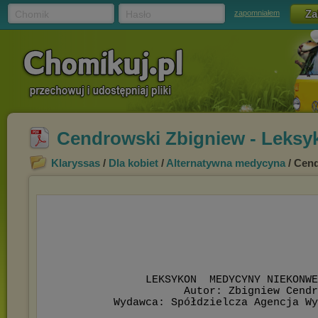
Chomik
Hasło
zapomniałem
Cendrowski Zbigniew - Leksy
Klaryssas
/
Dla kobiet
/
Alternatywna medycyna
/ Cend