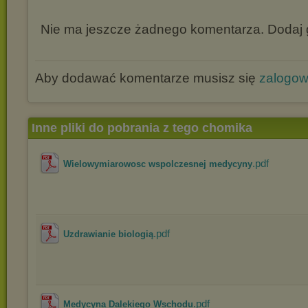
Nie ma jeszcze żadnego komentarza. Dodaj g
Aby dodawać komentarze musisz się
zalogo
Inne pliki do pobrania z tego chomika
.pdf
Wielowymiarowosc wspolczesnej medycyny
.pdf
Uzdrawianie biologią
.pdf
Medycyna Dalekiego Wschodu