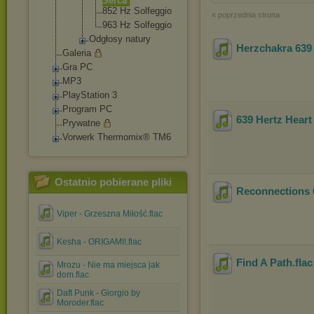
Serca
852 Hz Solfeggi
o
« poprzednia strona
963 Hz Solfeggi
o
Odgłosy natury
Herzchakra 639
Galeria
Gra PC
MP3
PlayStation 3
Program PC
639 Hertz Heart
Prywatne
Vorwerk Thermomix® TM6
Ostatnio pobierane pliki
Reconnections 
Viper - Grzeszna Miłość.flac
Kesha - ORIGAMI!.flac
Find A Path
.fla
Mrozu - Nie ma miejsca jak
dom.flac
Daft Punk - Giorgio by
Moroder.flac