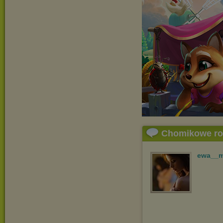
Chomikowe r
ewa__