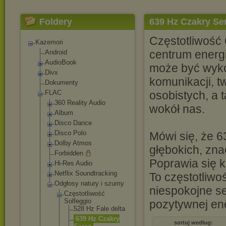
Foldery
639 Hz Czakry Se
Częstotliwość
Kazemori
centrum energi
Android
AudioBook
może być wyko
Divx
komunikacji, t
Dokumenty
FLAC
osobistych, a t
360 Reality Audio
wokół nas.
Album
Disco Dance
Disco Polo
Mówi się, że 
Dolby Atmos
głębokich, zna
Forbidden
Poprawia się k
Hi-Res Audio
Netflix Soundtracking
To częstotliwo
Odgłosy natury i szumy
niespokojne s
Częstotliwo
ść
Solfeggio
pozytywnej ene
528 Hz Fale delta
639 Hz Czakry
sortuj według: