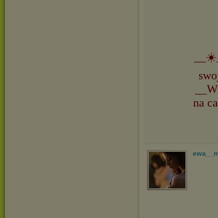
__☀️
swo
__Wi
na ca
ewa__