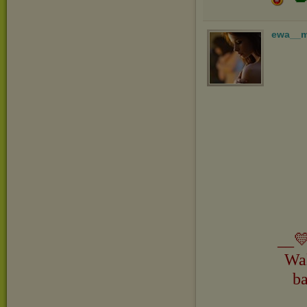
ewa__
__💛
Wa
b