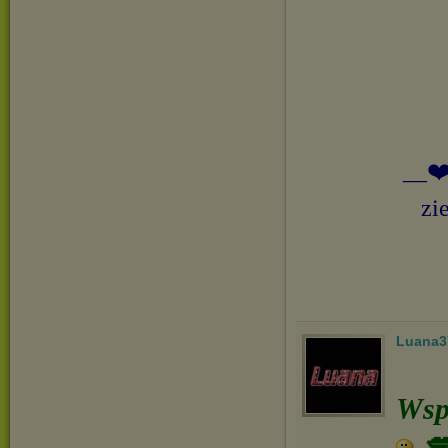
__❤️
zi
Luana3
Wspa
💋