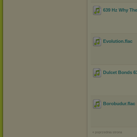
639 Hz Why Th
Evolution
.flac
Dulcet Bonds 6
Borobudur
.flac
« poprzednia strona