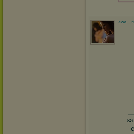
ewa__
_
sa
c