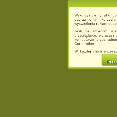
Wykorzystujemy pliki c
usprawnienia korzyst
wyświetlenia reklam dop
Jeśli nie zmienisz ust
przeglądarce, wyrażasz
komputerze przez admin
Corporation.
W każdej chwili możesz
cookies w swojej przeglą
w naszej Pol
Prze
http://chomikuj.pl/Polity
Jednocześnie informuje
może spowodować ogr
Chomikuj.pl.
W przypadku braku twojej
prosimy o opuszczenie se
Wykorzystanie plików c
(dostosowanie reklam do
działań marketingowych).
Wyrażenie sprzeciwu spo