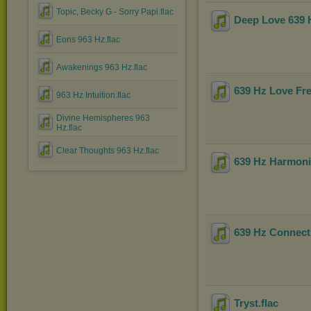
Topic, Becky G - Sorry Papi.flac
Deep Love 639 
Eons 963 Hz.flac
Awakenings 963 Hz.flac
639 Hz Love Fr
963 Hz Intuition.flac
Divine Hemispheres 963
Hz.flac
Clear Thoughts 963 Hz.flac
639 Hz Harmoni
639 Hz Connecti
Tryst
.flac