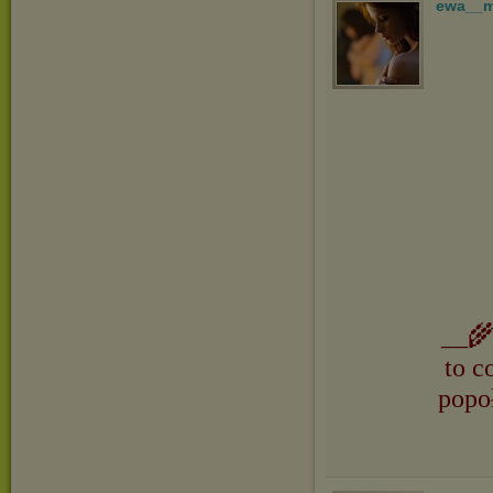
ewa__
__🌾
to c
popo