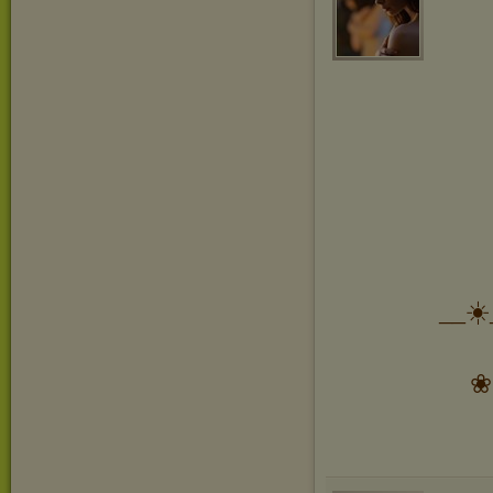
__☀️
❀