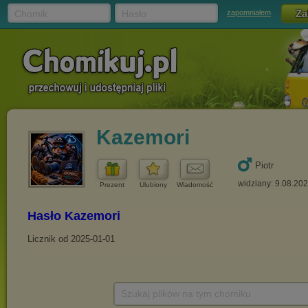
Chomik
Hasło
zapomniałem
Kazemori
Piotr
widziany: 9.08.20
Prezent
Ulubiony
Wiadomość
Szukaj plików na tym chomiku