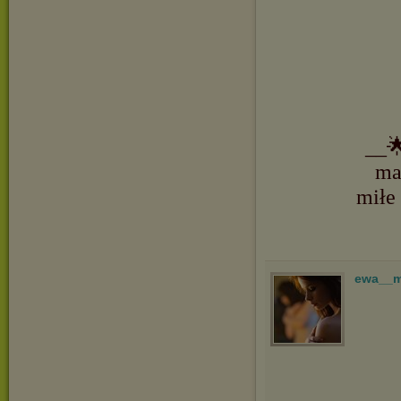
__
ma
miłe
ewa__