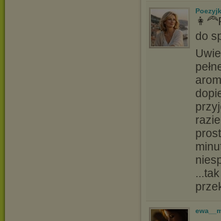
Poezyj
👩‍
do s
Uwie
pełn
arom
dopi
przy
razie
prost
minu
nies
...ta
prze
ewa__