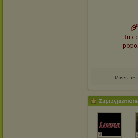
__🌾
to c
popo
Musisz się
Zaprzyjaźnion