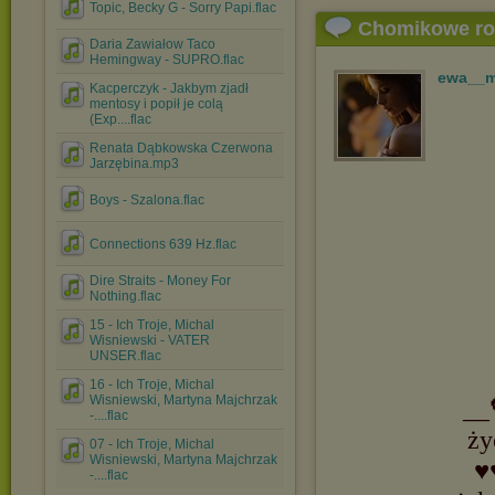
Topic, Becky G - Sorry Papi.flac
Chomikowe r
Daria Zawiałow Taco
Hemingway - SUPRO.flac
ewa__
Kacperczyk - Jakbym zjadł
mentosy i popił je colą
(Exp....flac
Renata Dąbkowska Czerwona
Jarzębina.mp3
Boys - Szalona.flac
Connections 639 Hz.flac
Dire Straits - Money For
Nothing.flac
15 - Ich Troje, Michal
Wisniewski - VATER
UNSER.flac
16 - Ich Troje, Michal
Wisniewski, Martyna Majchrzak
__
-....flac
ży
07 - Ich Troje, Michal
Wisniewski, Martyna Majchrzak
♥
-....flac