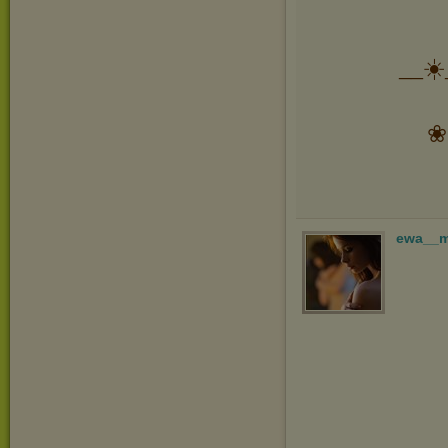
__☀️
❀
ewa__