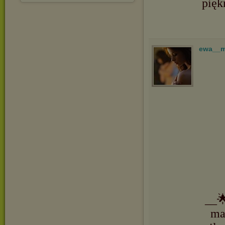
pięk
ewa__
__
ma