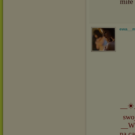
miłe
ewa__
__☀️
swo
__Wi
na ca