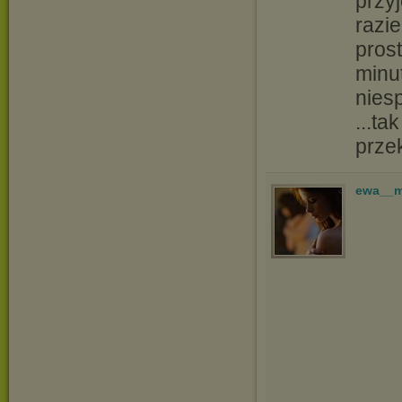
przy
razie
prost
minu
nies
...ta
prze
ewa__