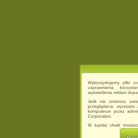
Wykorzystujemy pliki c
usprawnienia korzyst
wyświetlenia reklam dop
Jeśli nie zmienisz ust
przeglądarce, wyrażasz
komputerze przez admin
Corporation.
W każdej chwili możesz
cookies w swojej przeglą
w naszej Pol
Prze