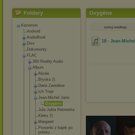
Foldery
Oxygène
Kazemori
sortuj według:
Android
AudioBook
18 - Jean-Michel
Divx
Dokumenty
FLAC
360 Reality Audio
Album
Alizée
Bryska
Daria Zawiałow
Ich Troje
Jean-Michel Jarre
Oxygène
Jula Julita Ratowska
Kleks
Margaret
Piosenki z bajek po
polsku