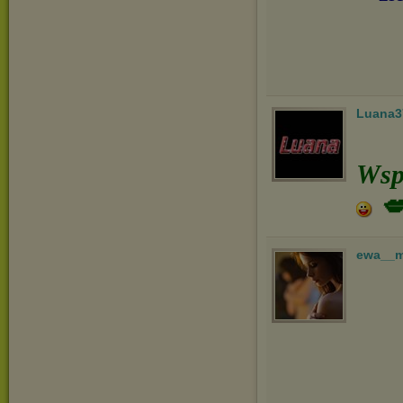
Luana3
Wspa
💋
ewa__