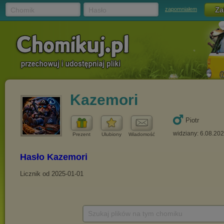
Chomik
Hasło
zapomniałem
Kazemori
Piotr
widziany: 6.08.20
Prezent
Ulubiony
Wiadomość
Szukaj plików na tym chomiku