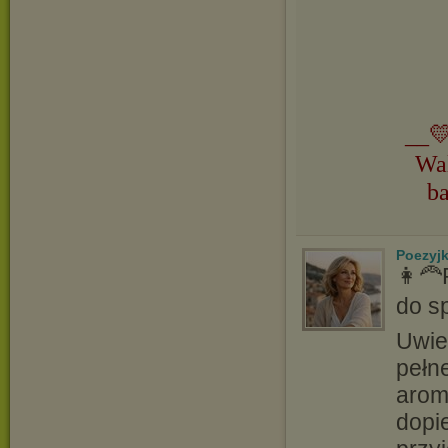
__💛
Wa
b
Poezyj
👩‍
do s
Uwie
pełn
arom
dopi