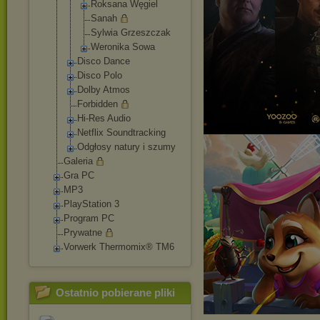
Roksana Węgiel
Sanah
Sylwia Grzeszczak
Weronika Sowa
Disco Dance
Disco Polo
Dolby Atmos
Forbidden
Hi-Res Audio
Netflix Soundtracking
Odgłosy natury i szumy
Galeria
Gra PC
MP3
PlayStation 3
Program PC
Prywatne
Vorwerk Thermomix® TM6
Ostatnio pobierane pliki