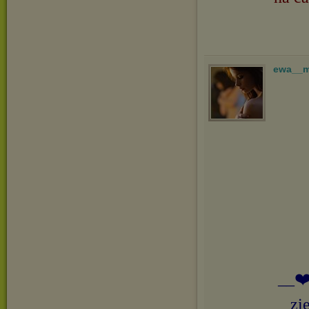
ewa__
__❤️
zi