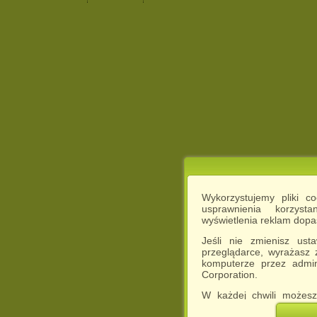
Wykorzystujemy pliki c
usprawnienia korzyst
wyświetlenia reklam dop
Jeśli nie zmienisz ust
przeglądarce, wyrażasz
komputerze przez admin
Corporation.
W każdej chwili możesz
cookies w swojej przeglą