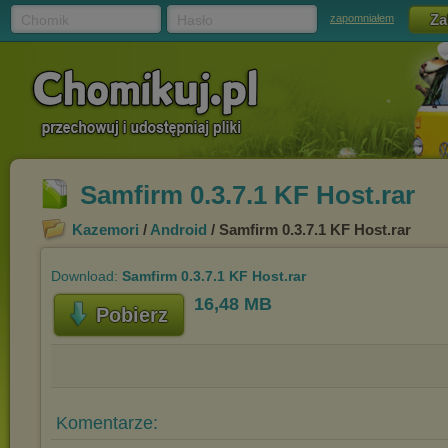
Chomik
Hasło
zapomniałem
Samfirm 0.3.7.1 KF Host.rar
Kazemori
/
Android
/ Samfirm 0.3.7.1 KF Host.rar
Download:
Samfirm 0.3.7.1 KF Host.rar
16,48 MB
Pobierz
Komentarze: