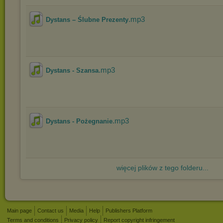
.mp3
Dystans – Ślubne Prezenty
.mp3
Dystans - Szansa
.mp3
Dystans - Pożegnanie
więcej plików z tego folderu...
Main page
Contact us
Media
Help
Publishers Platform
Terms and conditions
Privacy policy
Report copyright infringement