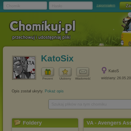
Chomik
Hasło
zapomniałem
KatoSix
KatoS
widziany: 26.05.2
Prezent
Ulubiony
Wiadomość
Opis został ukryty.
Pokaż opis
Szukaj plików na tym chomiku
Foldery
VA - Avengers As