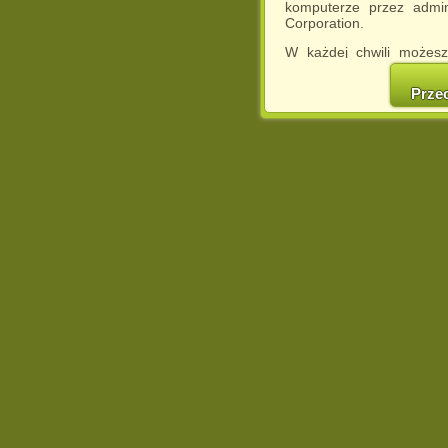
komputerze przez admin
Corporation.
W każdej chwili możesz
cookies w swojej przeglą
w naszej Pol
Prze
http://chomikuj.pl/Polity
Jednocześnie informuje
może spowodować ogr
Chomikuj.pl.
W przypadku braku twojej
prosimy o opuszczenie se
Wykorzystanie plików c
(dostosowanie reklam do
działań marketingowych).
Wyrażenie sprzeciwu spo
będzie dopasowana do Tw
wyświetlona przypadkowo
Istnieje możliwość zmian
sposób uniemożliwiając
urządzeniu końcowym. M
dokonując odpowiednich
internetowej.