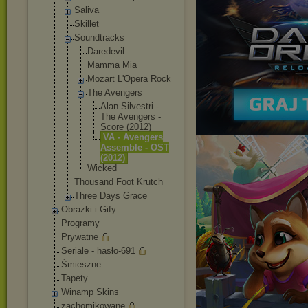
Saliva
Skillet
Soundtracks
Daredevil
Mamma Mia
Mozart L'Opera Rock
The Avengers
Alan Silvestr
i -
The Avengers -
Score (2012)
VA - Avengers
Assemble - OST
(2012)
Wicked
Thousand Foot Krutch
Three Days Grace
Obrazki i Gify
Programy
Prywatne
Seriale - hasło-691
Śmieszne
Tapety
Winamp Skins
zachomikowane