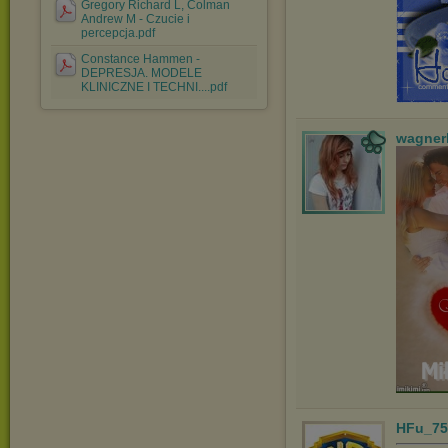
Gregory Richard L, Colman
Andrew M - Czucie i
percepcja.pdf
Constance Hammen -
DEPRESJA. MODELE
KLINICZNE I TECHNI....pdf
wagner
HFu_75