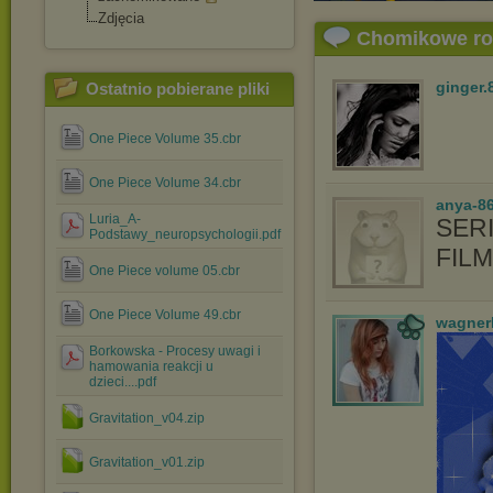
Zdjęcia
Chomikowe r
ginger.
Ostatnio pobierane pliki
One Piece Volume 35.cbr
One Piece Volume 34.cbr
anya-86
Luria_A-
SERI
Podstawy_neuropsychologii.pdf
FIL
One Piece volume 05.cbr
One Piece Volume 49.cbr
wagner
Borkowska - Procesy uwagi i
hamowania reakcji u
dzieci....pdf
Gravitation_v04.zip
Gravitation_v01.zip