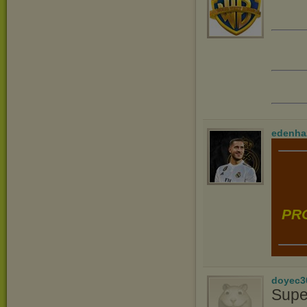
edenha
PRO
doyec3
Supe