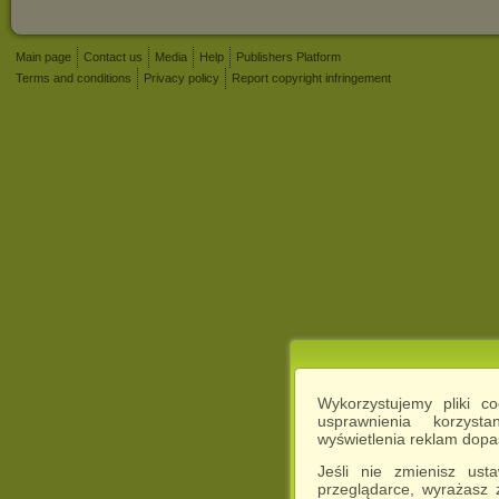
Main page
Contact us
Media
Help
Publishers Platform
Terms and conditions
Privacy policy
Report copyright infringement
Wykorzystujemy pliki c
usprawnienia korzyst
wyświetlenia reklam dop
Jeśli nie zmienisz ust
przeglądarce, wyrażasz