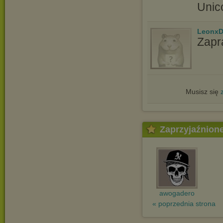
Unic
LeonxD
Zapr
Musisz się
Zaprzyjaźnion
awogadero
« poprzednia strona