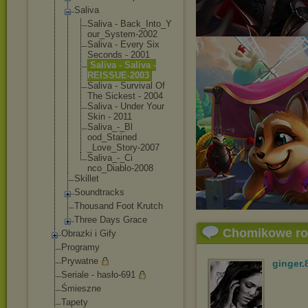
Saliva
Saliva - Back_Into_Y
our_System-
2002
Saliva - Every Six
Seconds - 2001
Saliva - Saliva -
REISSUE-200
3
Saliva - Survival Of
The Sickest - 2004
Saliva - Under Your
Skin - 2011
Saliva_-_Bl
ood_Stained
_Love_Story
-2007
Saliva_-_Ci
nco_Diablo-
2008
Skillet
Soundtracks
Thousand Foot Krutch
Three Days Grace
Chomikowe r
Obrazki i Gify
Programy
Prywatne
ginger.
Seriale - hasło-691
Śmieszne
Tapety