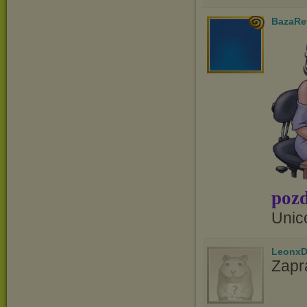
BazaRe
pozd
Unic
LeonxD
Zapr