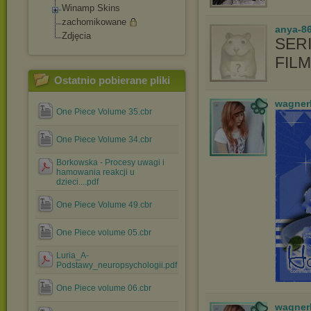
Winamp Skins
zachomikowane
anya-86
Zdjęcia
SERI
FIL
Ostatnio pobierane pliki
wagner
One Piece Volume 35.cbr
One Piece Volume 34.cbr
Borkowska - Procesy uwagi i
hamowania reakcji u
dzieci....pdf
One Piece Volume 49.cbr
One Piece volume 05.cbr
Luria_A-
Podstawy_neuropsychologii.pdf
One Piece volume 06.cbr
wagner