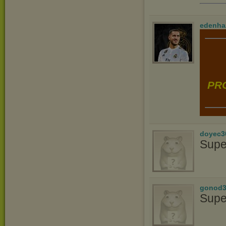
edenha
PRO
doyec3
Supe
gonod3
Supe