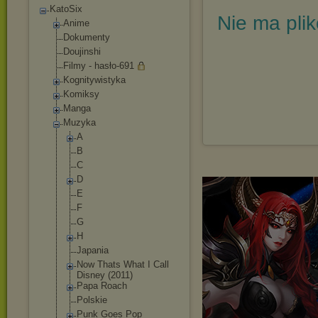
KatoSix
Nie ma pli
Anime
Dokumenty
Doujinshi
Filmy - hasło-691
Kognitywistyka
Komiksy
Manga
Muzyka
A
B
C
D
E
F
G
H
Japania
Now Thats What I Call
Disney (2011)
Papa Roach
Polskie
Punk Goes Pop