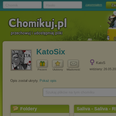
Chomik
Hasło
zapomniałem
KatoSix
KatoS
widziany: 26.05.2
Prezent
Ulubiony
Wiadomość
Opis został ukryty.
Pokaż opis
Szukaj plików na tym chomiku
Foldery
Saliva - Saliva -