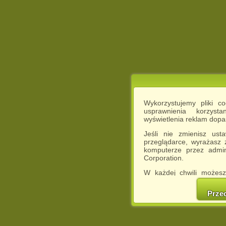
Wykorzystujemy pliki c
usprawnienia korzyst
wyświetlenia reklam dop
Jeśli nie zmienisz ust
przeglądarce, wyrażasz
komputerze przez admin
Corporation.
W każdej chwili możesz
cookies w swojej przeglą
w naszej Pol
Prze
http://chomikuj.pl/Polity
Jednocześnie informuje
może spowodować ogr