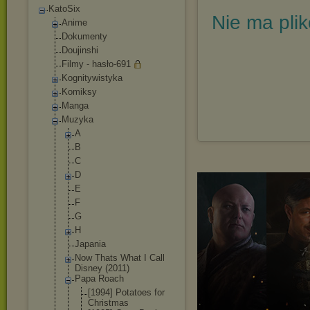
KatoSix
Nie ma pli
Anime
Dokumenty
Doujinshi
Filmy - hasło-691
Kognitywistyka
Komiksy
Manga
Muzyka
A
B
C
D
E
F
G
H
Japania
Now Thats What I Call
Disney (2011)
Papa Roach
[1994] Potatoes for
Christmas