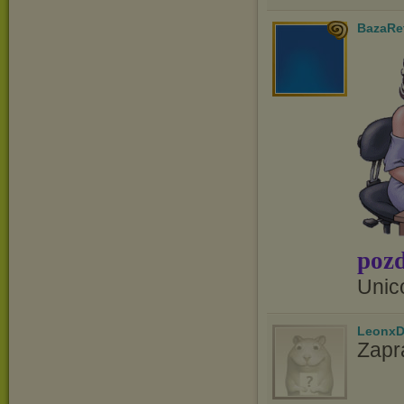
BazaRe
pozd
Unic
LeonxD
Zapr