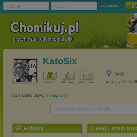
Chomik
Hasło
zapomniałem
KatoSix
KatoS
widziany: 26.05.2
Prezent
Ulubiony
Wiadomość
Opis został ukryty.
Pokaż opis
Szukaj plików na tym chomiku
Foldery
[1999] Let'em Kn