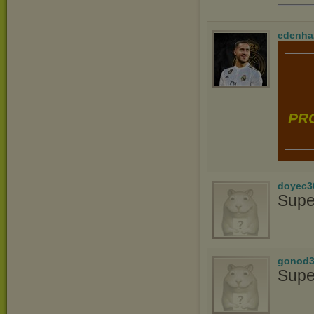
edenha
PRO
doyec3
Supe
gonod3
Supe