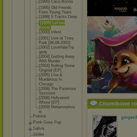
[1995] Caca Bonita
[1995] Old Friends
From Young Years
[1998] 5 Tracks Deep
[1999] Let'em
Know
[2000] Infest
[2001] Live at Tiney
Park [06-08-2001
]
[2002] LoveHateTra
gedy
[2004] Getting Away
With Murder
[2004] Rolling Stone
Original [EP]
[2005] Live &
Murderous In
Chicago
[2006] The Paramour
Sessions
[2008] Hollywood
Whore [EP]
Chomikowe r
[2009] Metamorphos
is
Polskie
ginger.
Punk Goes Pop
Saliva
Skillet