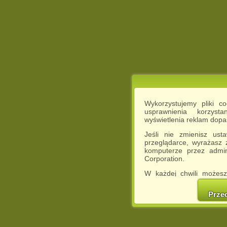
Wykorzystujemy pliki c
usprawnienia korzyst
wyświetlenia reklam dop
Jeśli nie zmienisz ust
przeglądarce, wyrażasz
komputerze przez admin
Corporation.
W każdej chwili możesz
cookies w swojej przeglą
w naszej Pol
Prze
http://chomikuj.pl/Polity
Jednocześnie informuje
może spowodować ogr