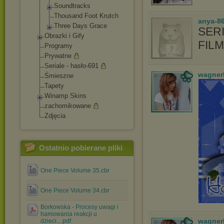
Soundtracks
Thousand Foot Krutch
anya-86
Three Days Grace
SERI
Obrazki i Gify
FIL
Programy
Prywatne
Seriale - hasło-691
wagner
Śmieszne
Tapety
Winamp Skins
zachomikowane
Zdjęcia
Ostatnio pobierane pliki
One Piece Volume 35.cbr
One Piece Volume 34.cbr
Borkowska - Procesy uwagi i
hamowania reakcji u
wagner
dzieci....pdf