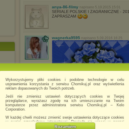
anya-86-filmy
napisano 5.10.2015 15:01
SERIALE POLSKIE I ZAGRANICZNE - 20
ZAPRASZAM
wagnerka9595
napisano 5.09.2016 16:25
Wykorzystujemy pliki cookies i podobne technologie w celu
akcji
usprawnienia korzystania z serwisu Chomikuj.pl oraz wyświetlenia
reklam dopasowanych do Twoich potrzeb.
Jeśli nie zmienisz ustawień dotyczących cookies w Twojej
przeglądarce, wyrażasz zgodę na ich umieszczanie na Twoim
komputerze przez administratora serwisu Chomikuj.pl – Kelo
Corporation.
W każdej chwili możesz zmienić swoje ustawienia dotyczące cookies
w swojej przeglądarce internetowej. Dowiedz się więcej w naszej
wagnerka9595
napisano 15.08.2017 18:19
Polityce Prywatności -
http://chomikuj.pl/PolitykaPrywatnosci.aspx
.
Rozumiem