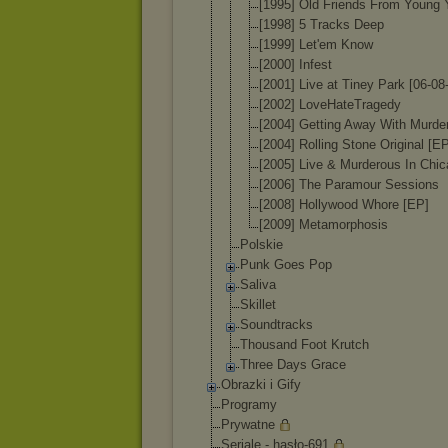
[1995] Old Friends From Young 
[1998] 5 Tracks Deep
[1999] Let'em Know
[2000] Infest
[2001] Live at Tiney Park [06-08
[2002] LoveHateTra
gedy
[2004] Getting Away With Murde
[2004] Rolling Stone Original [E
[2005] Live & Murderous In Chi
[2006] The Paramour Sessions
[2008] Hollywood Whore [EP]
[2009] Metamorphos
is
Polskie
Punk Goes Pop
Saliva
Skillet
Soundtracks
Thousand Foot Krutch
Three Days Grace
Obrazki i Gify
Programy
Prywatne
Seriale - hasło-691