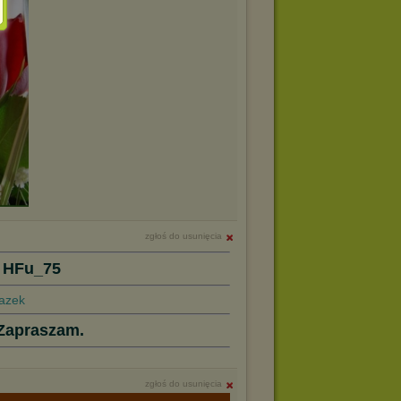
zgłoś do usunięcia
 HFu_75
Zapraszam.
zgłoś do usunięcia