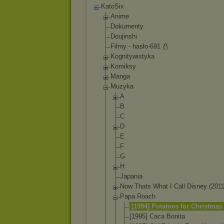
KatoSix
Anime
Dokumenty
Doujinshi
Filmy - hasło-691
Kognitywistyka
Komiksy
Manga
Muzyka
A
B
C
D
E
F
G
H
Japania
Now Thats What I Call Disney (2011
Papa Roach
[1994] Potatoes for Christmas
[1995] Caca Bonita