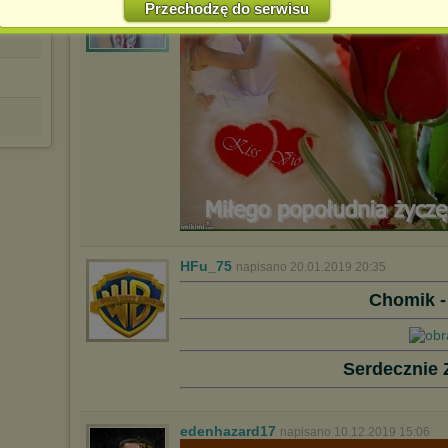
Przechodzę do serwisu
Jednocześnie informujemy że zmiana ustawień przeglądarki może
spowodować ograniczenie korzystania ze strony Chomikuj.pl.
W przypadku braku twojej zgody na akceptację cookies niestety
prosimy o opuszczenie serwisu chomikuj.pl.
Wykorzystanie plików cookies
przez
Zaufanych Partnerów
(dostosowanie reklam do Twoich potrzeb, analiza skuteczności działań
marketingowych).
Wyrażenie sprzeciwu spowoduje, że wyświetlana Ci reklama nie
będzie dopasowana do Twoich preferencji, a będzie to reklama
wyświetlona przypadkowo.
Istnieje możliwość zmiany ustawień przeglądarki internetowej w
sposób uniemożliwiający przechowywanie plików cookies na
urządzeniu końcowym. Można również usunąć pliki cookies,
dokonując odpowiednich zmian w ustawieniach przeglądarki
HFu_75
napisano 20.01.2019 20:35
internetowej.
Chomik -
Pełną informację na ten temat znajdziesz pod adresem
http://chomikuj.pl/PolitykaPrywatnosci.aspx
.
Serdecznie 
edenhazard17
napisano 10.12.2019 15:06