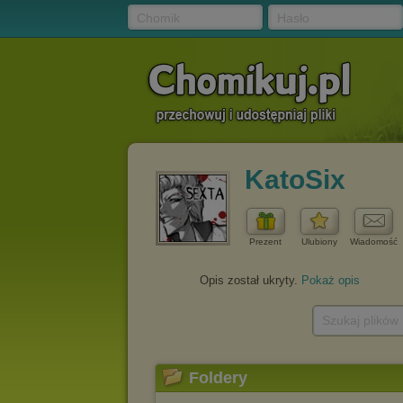
Chomik
Hasło
KatoSix
Prezent
Ulubiony
Wiadomość
Opis został ukryty.
Pokaż opis
Szukaj plików
Foldery