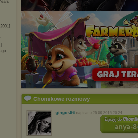
Years
-2001
]
r
P]
cago
Chomikowe rozmowy
ginger.86
napisano 25.09.2015 20:24