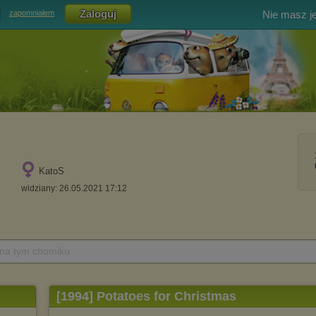
Nie masz j
zapomniałem
KatoS
widziany: 26.05.2021 17:12
 na tym chomiku
[1994] Potatoes for Christmas