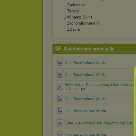
Śmieszne
Tapety
Winamp Skins
zachomikowane
Zdjęcia
Ostatnio pobierane pliki
One Piece Volume 35.cbr
One Piece Volume 34.cbr
Borkowska - Procesy uwagi i hamowania re
u dzieci....pdf
One Piece Volume 49.cbr
One Piece volume 05.cbr
Luria_A-Podstawy_neuropsychologii.pdf
One Piece volume 06.cbr