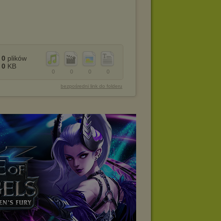
0
plików
0
KB
0
0
0
0
bezpośredni link do folderu