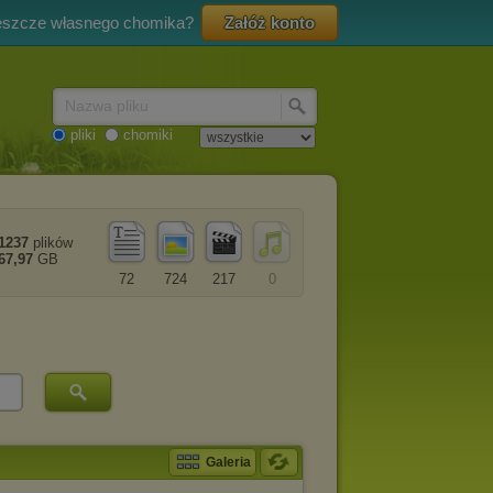
eszcze własnego chomika?
Załóż konto
Nazwa pliku
pliki
chomiki
1237
plików
67,97
GB
72
724
217
0
Galeria