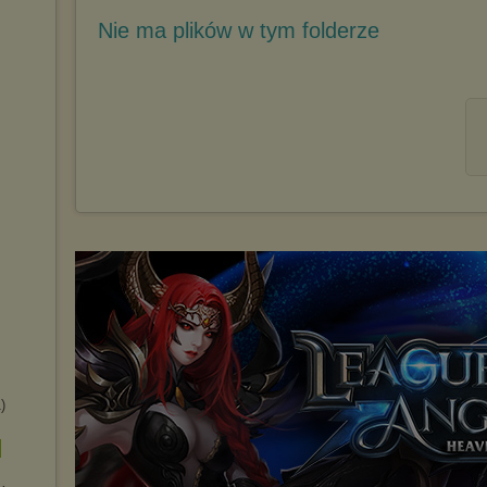
Nie ma plików w tym folderze
)