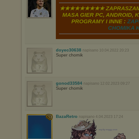
★★★★★★★★★ ZAPRASZAM
MASA GIER PC, ANDROID, K
PROGRAMY I INNE :
ZAP
CHOMIKA K
doyec30638
napisano 10.04.2022 20:23
Super chomik
gonod33584
napisano 12.02.2023 09:27
Super chomik
BazaRetro
napisano 4.04.2023 17:24