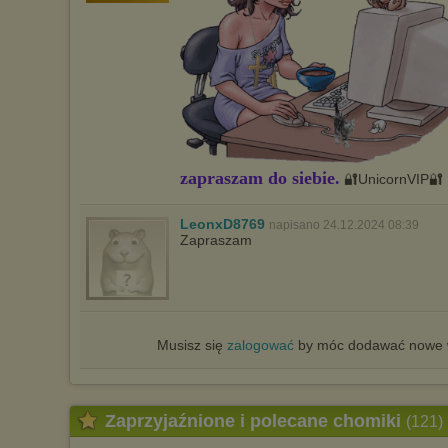
zapraszam do siebie.
🔐UnicornVIP🔐
LeonxD8769
napisano 24.12.2024 08:39
Zapraszam
Musisz się
zalogować
by móc dodawać nowe w
Zaprzyjaźnione i polecane chomiki
(121)