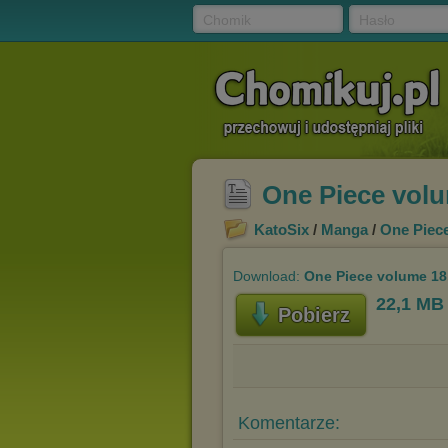
Chomik
Hasło
One Piece volu
KatoSix
/
Manga
/
One Piec
Download:
One Piece volume 18
22,1 MB
Pobierz
Komentarze: