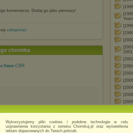
[199
go komentarza. Dodaj go jako pierwszy!
[199
Year
[199
 się
zalogować
[199
[2000
[2001
tego chomika
2001
[200
.CBR
ce Dawn
[200
[2004
[200
[200
[200
[200
1
2
Wykorzystujemy pliki cookies i podobne technologie w celu
3
usprawnienia korzystania z serwisu Chomikuj.pl oraz wyświetlenia
4
reklam dopasowanych do Twoich potrzeb.