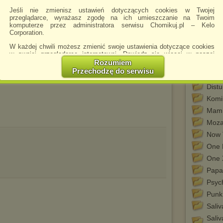
Alan 
Jeśli nie zmienisz ustawień dotyczących cookies w Twojej
(201
przeglądarce, wyrażasz zgodę na ich umieszczanie na Twoim
komputerze przez administratora serwisu Chomikuj.pl – Kelo
CD-1
Corporation.
CD-2
W każdej chwili możesz zmienić swoje ustawienia dotyczące cookies
CD-3
w swojej przeglądarce internetowej. Dowiedz się więcej w naszej
Polityce Prywatności -
http://chomikuj.pl/PolitykaPrywatnosci.aspx
.
Rozumiem
Dare
Przechodzę do serwisu
Dist
Jednocześnie informujemy że zmiana ustawień przeglądarki może
spowodować ograniczenie korzystania ze strony Chomikuj.pl.
Dist
W przypadku braku twojej zgody na akceptację cookies niestety
Komi
prosimy o opuszczenie serwisu chomikuj.pl.
Mam
Wykorzystanie plików cookies
przez
Zaufanych Partnerów
Moza
(dostosowanie reklam do Twoich potrzeb, analiza skuteczności działań
marketingowych).
Now 
One 
Wyrażenie sprzeciwu spowoduje, że wyświetlana Ci reklama nie
będzie dopasowana do Twoich preferencji, a będzie to reklama
One 
wyświetlona przypadkowo.
Papa
Istnieje możliwość zmiany ustawień przeglądarki internetowej w
Psyc
sposób uniemożliwiający przechowywanie plików cookies na
urządzeniu końcowym. Można również usunąć pliki cookies,
Punk
dokonując odpowiednich zmian w ustawieniach przeglądarki
internetowej.
Saliv
Sali
Pełną informację na ten temat znajdziesz pod adresem