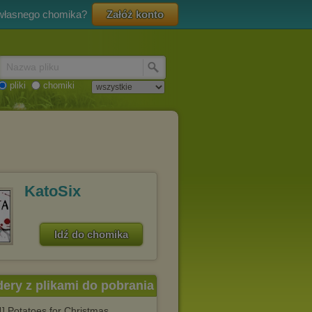
 własnego chomika?
Załóż konto
Nazwa pliku
pliki
chomiki
KatoSix
Idź do chomika
dery z plikami do pobrania
] Potatoes for Christmas