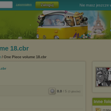
Nie masz jeszcze
zapomniałem
me 18.cbr
e
/ One Piece volume 18.cbr
.cbr
0.0
/
5
(
0
głosów)
Inne fol
[1994