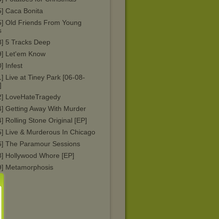
5] Caca Bonita
5] Old Friends From Young
s
8] 5 Tracks Deep
9] Let'em Know
] Infest
] Live at Tiney Park [06-08-
]
2] LoveHateTragedy
4] Getting Away With Murder
] Rolling Stone Original [EP]
5] Live & Murderous In Chicago
6] The Paramour Sessions
8] Hollywood Whore [EP]
9] Metamorphosis