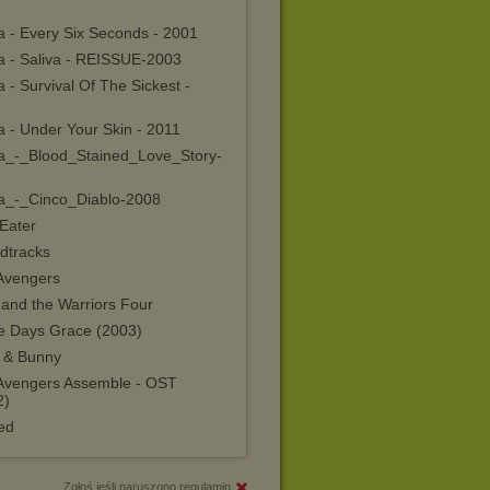
a - Every Six Seconds - 2001
va - Saliva - REISSUE-2003
a - Survival Of The Sickest -
a - Under Your Skin - 2011
va_-_Blood_Stained_Love_Story-
va_-_Cinco_Diablo-2008
Eater
dtracks
Avengers
 and the Warriors Four
e Days Grace (2003)
r & Bunny
 Avengers Assemble - OST
2)
ed
Zgłoś jeśli naruszono regulamin