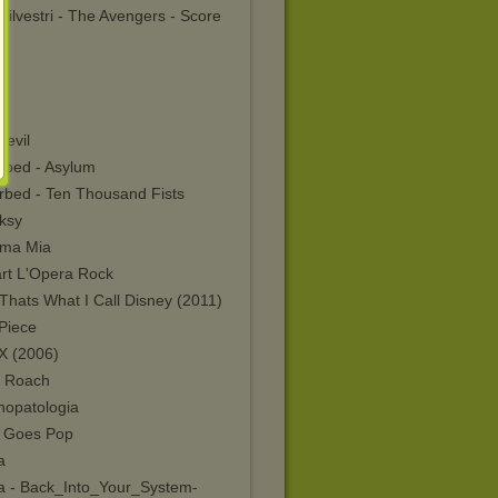
Silvestri - The Avengers - Score
2)
devil
urbed - Asylum
urbed - Ten Thousand Fists
ksy
ma Mia
rt L'Opera Rock
Thats What I Call Disney (2011)
Piece
X (2006)
 Roach
hopatologia
 Goes Pop
a
va - Back_Into_Your_System-