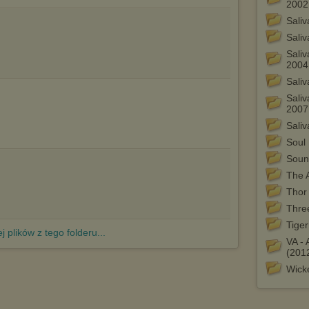
2002
http://chomikuj.pl/PolitykaPrywatnosci.aspx
.
Saliv
Sali
Saliv
2004
Saliv
Sali
2007
Sali
Soul 
Soun
The 
Thor
Thre
Tige
j plików z tego folderu...
VA -
(201
Wick