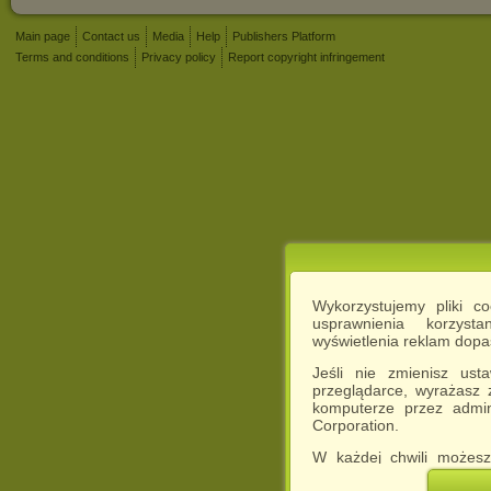
Main page
Contact us
Media
Help
Publishers Platform
Terms and conditions
Privacy policy
Report copyright infringement
Wykorzystujemy pliki c
usprawnienia korzyst
wyświetlenia reklam dop
Jeśli nie zmienisz ust
przeglądarce, wyrażasz
komputerze przez admin
Corporation.
W każdej chwili możesz
cookies w swojej przeglą