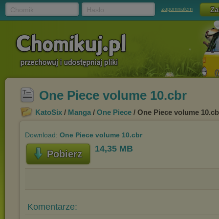
Chomik
Hasło
zapomniałem
One Piece volume 10.cbr
KatoSix
/
Manga
/
One Piece
/ One Piece volume 10.cb
Download:
One Piece volume 10.cbr
14,35 MB
Pobierz
Komentarze: