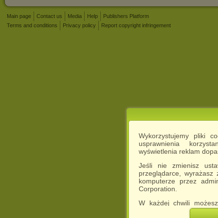
Main page
Contact us
Media
Help
Publishers Platform
Terms and conditions
Privacy policy
Report copyright infringement
Wykorzystujemy pliki c
usprawnienia korzyst
wyświetlenia reklam dop
Jeśli nie zmienisz ust
przeglądarce, wyrażasz
komputerze przez admin
Corporation.
W każdej chwili możesz
cookies w swojej przeglą