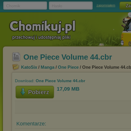
Chomik
Hasło
zapomniałem
One Piece Volume 44.cbr
KatoSix
/
Manga
/
One Piece
/ One Piece Volume 44.cb
Download:
One Piece Volume 44.cbr
17,09 MB
Pobierz
Komentarze: