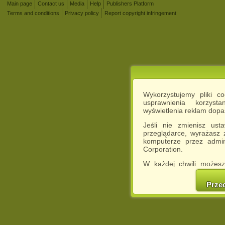
Main page
Contact us
Media
Help
Publishers Platform
Terms and conditions
Privacy policy
Report copyright infringement
Wykorzystujemy pliki c
usprawnienia korzyst
wyświetlenia reklam dop
Jeśli nie zmienisz ust
przeglądarce, wyrażasz
komputerze przez admin
Corporation.
W każdej chwili możesz
cookies w swojej przeglą
w naszej Pol
Prze
http://chomikuj.pl/Polity
Jednocześnie informuje
może spowodować ogr
Chomikuj.pl.