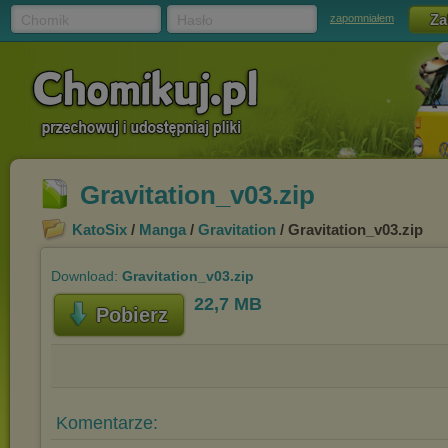
Chomik
Hasło
zapomniałem
Gravitation_v03.zip
KatoSix
/
Manga
/
Gravitation
/ Gravitation_v03.zip
Download:
Gravitation_v03.zip
22,7 MB
Pobierz
Komentarze: