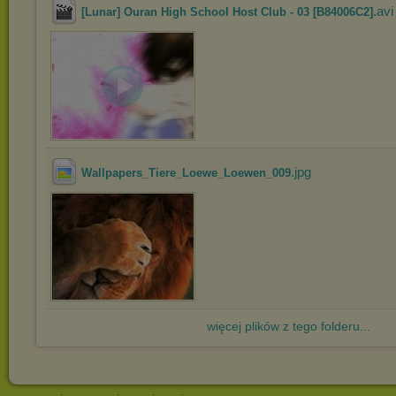
.avi
[Lunar] Ouran High School Host Club - 03 [B84006C2]
.jpg
Wallpapers_Tiere_Loewe_Loewen_009
więcej plików z tego folderu...