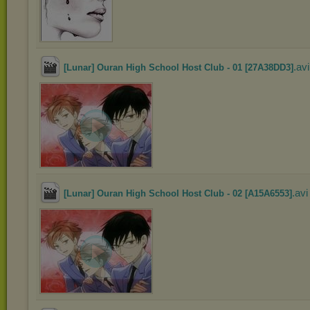
.avi
[Lunar] Ouran High School Host Club - 01 [27A38DD3]
.avi
[Lunar] Ouran High School Host Club - 02 [A15A6553]