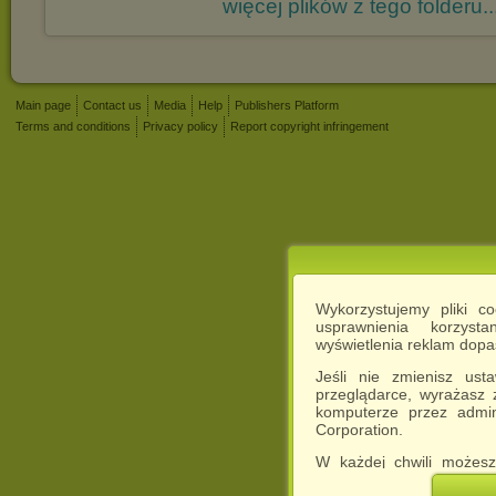
więcej plików z tego folderu..
Main page
Contact us
Media
Help
Publishers Platform
Terms and conditions
Privacy policy
Report copyright infringement
Wykorzystujemy pliki c
usprawnienia korzyst
wyświetlenia reklam dop
Jeśli nie zmienisz ust
przeglądarce, wyrażasz
komputerze przez admin
Corporation.
W każdej chwili możesz
cookies w swojej przeglą