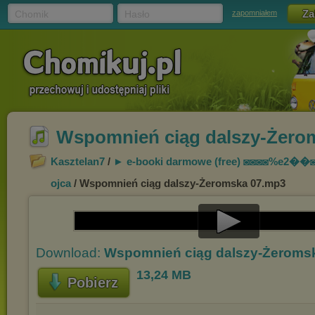
Chomik
Hasło
zapomniałem
Wspomnień ciąg dalszy-Żero
Kasztelan7
/
► e-booki darmowe (free) ◙◙◙◙%
e2��
ojca
/ Wspomnień ciąg dalszy-Żeromska 07.mp3
Play
Download:
Wspomnień ciąg dalszy-Żeroms
Video
13,24 MB
Pobierz