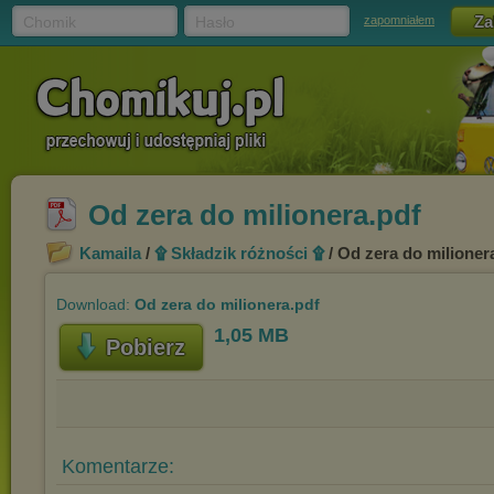
Chomik
Hasło
zapomniałem
Od zera do milionera.pdf
Kamaila
/
۩ Składzik różności ۩
/ Od zera do milioner
Download:
Od zera do milionera.pdf
1,05 MB
Pobierz
Komentarze: