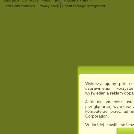
Main page
Contact us
Media
Help
Publishers Platform
Terms and conditions
Privacy policy
Report copyright infringement
Wykorzystujemy pliki c
usprawnienia korzyst
wyświetlenia reklam dop
Jeśli nie zmienisz ust
przeglądarce, wyrażasz
komputerze przez admin
Corporation.
W każdej chwili możesz
cookies w swojej przeglą