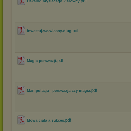
.pdf
Dekalog myślącego kierowcy
.pdf
inwestuj-we-wlasny-dlug
.pdf
Magia perswazji
.pdf
Manipulacja - perswazja czy magia
.pdf
Mowa ciała a sukces