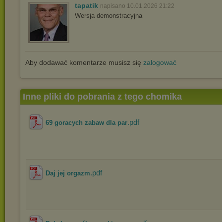
tapatik
napisano 10.01.2026 21:22
Wersja demonstracyjna
Aby dodawać komentarze musisz się
zalogować
Inne pliki do pobrania z tego chomika
.pdf
69 goracych zabaw dla par
.pdf
Daj jej orgazm