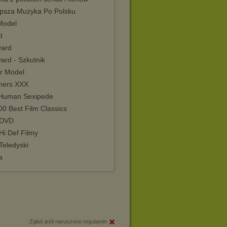
epsza Muzyka Po Polsku
Model
t
yard
ard - Szkutnik
r Model
hers XXX
Human Sexipede
0 Best Film Classics
 DVD
Hi Def Filmy
Teledyski
a
Zgłoś jeśli naruszono regulamin