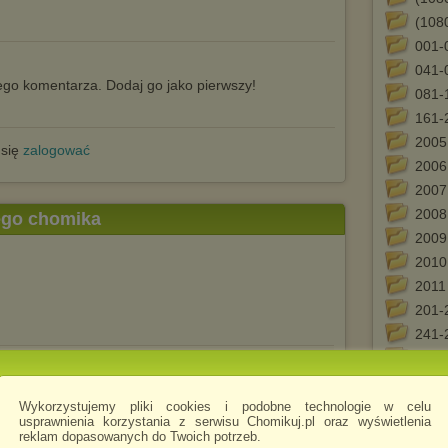
(1080
001-
041-
go komentarza. Dodaj go jako pierwszy!
081-
161-
2005
 się
zalogować
2006
2007
2008
tego chomika
2009
2010
2011
201-
241-
CAR
Card
Czes
Wykorzystujemy pliki cookies i podobne technologie w celu
usprawnienia korzystania z serwisu Chomikuj.pl oraz wyświetlenia
erot
reklam dopasowanych do Twoich potrzeb.