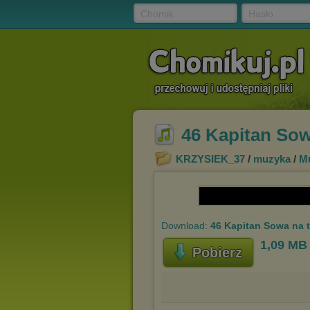
Chomik
Hasło
46 Kapitan Sow
KRZYSIEK_37
/
muzyka
/
Mu
Download:
46 Kapitan Sowa na 
1,09 MB
Pobierz