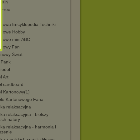
Train
Free
onowa Encyklopedia Techniki
onowe Hobby
onowe mini ABC
onowy Fan
onowy Świat
 Pank
model
l Art
l cardboard
l Kartonowy(1)
le Kartonowego Fana
ka relaksacyjna
a relaksacyjna - bielszy
ech natury
ka relaksacyjna - harmonia i
ezenie
a z polskich seriali i filmów