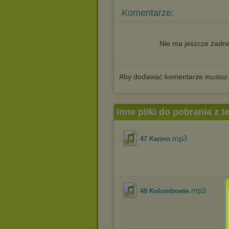
Komentarze:
Nie ma jeszcze żadne
Aby dodawać komentarze musisz
Inne pliki do pobrania z 
.mp3
47 Karino
.mp3
48 Kolumbowie