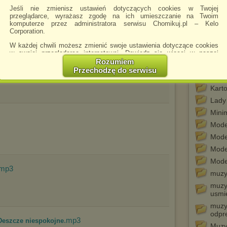
Girl 
Jeśli nie zmienisz ustawień dotyczących cookies w Twojej
GPM 
przeglądarce, wyrażasz zgodę na ich umieszczanie na Twoim
komputerze przez administratora serwisu Chomikuj.pl – Kelo
JSC
Corporation.
Kart
W każdej chwili możesz zmienić swoje ustawienia dotyczące cookies
Kart
w swojej przeglądarce internetowej. Dowiedz się więcej w naszej
Polityce Prywatności -
http://chomikuj.pl/PolitykaPrywatnosci.aspx
.
Rozumiem
Kart
Przechodzę do serwisu
Jednocześnie informujemy że zmiana ustawień przeglądarki może
Kart
spowodować ograniczenie korzystania ze strony Chomikuj.pl.
Kart
W przypadku braku twojej zgody na akceptację cookies niestety
Lady
prosimy o opuszczenie serwisu chomikuj.pl.
Mini
Wykorzystanie plików cookies
przez
Zaufanych Partnerów
Mode
(dostosowanie reklam do Twoich potrzeb, analiza skuteczności działań
marketingowych).
Mode
Wyrażenie sprzeciwu spowoduje, że wyświetlana Ci reklama nie
Mode
będzie dopasowana do Twoich preferencji, a będzie to reklama
Mode
wyświetlona przypadkowo.
.mp3
muzy
Istnieje możliwość zmiany ustawień przeglądarki internetowej w
sposób uniemożliwiający przechowywanie plików cookies na
muzyk
urządzeniu końcowym. Można również usunąć pliki cookies,
usmi
dokonując odpowiednich zmian w ustawieniach przeglądarki
muzy
internetowej.
odpr
.mp3
- Deszcze niespokojne
Pełną informację na ten temat znajdziesz pod adresem
Muzyk