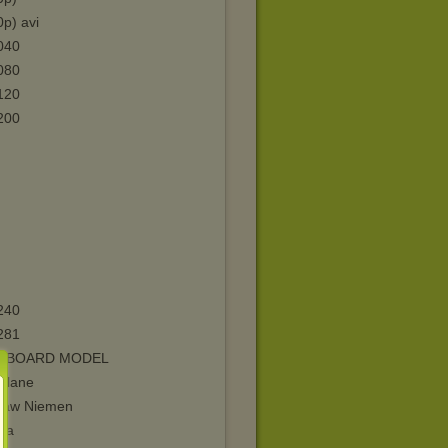
p) avi
040
080
120
200
240
281
DBOARD MODEL
Plane
ław Niemen
yka