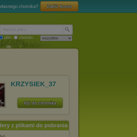
 własnego chomika?
Załóż konto
Nazwa pliku
pliki
chomiki
KRZYSIEK_37
Idź do chomika
dery z plikami do pobrania
0p)