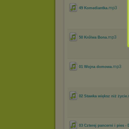
.mp3
49 Komediantka
.mp3
50 Królwa Bona
.mp3
01 Wojna domowa
02 Stawka większ niż życie
03 Czterej pancerni i pies 