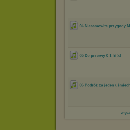
04 Niesamowite przygody M
.mp3
05 Do przerwy 0-1
06 Podróż za jeden uśmiec
więce