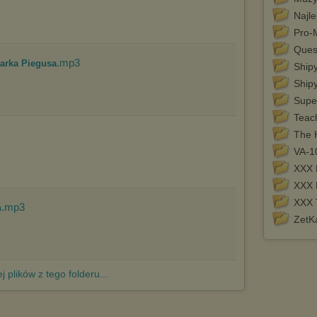
http://chomikuj.pl/PolitykaPrywatnosci.aspx
.
Najl
Pro-
Ques
.mp3
arka Piegusa
Ship
Shipy
Supe
Teac
The 
VA-10
XXX
XXX 
XXX 
.mp3
h
ZetK
j plików z tego folderu...