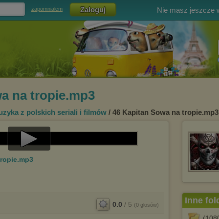
Nie masz jeszcze
zapomniałem
a na tropie.mp3
zyka z polskich seriali i filmów
/ 46 Kapitan Sowa na tropie.mp3
Play
tropie.mp3
Video
Inne fol
0.0
/
5
(
0
głosów)
(108