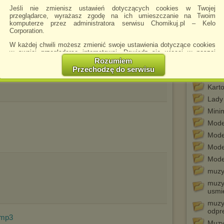
Girl 
Jeśli nie zmienisz ustawień dotyczących cookies w Twojej
GPM 
przeglądarce, wyrażasz zgodę na ich umieszczanie na Twoim
komputerze przez administratora serwisu Chomikuj.pl – Kelo
JSC
Corporation.
Kart
W każdej chwili możesz zmienić swoje ustawienia dotyczące cookies
Kart
w swojej przeglądarce internetowej. Dowiedz się więcej w naszej
Polityce Prywatności -
http://chomikuj.pl/PolitykaPrywatnosci.aspx
.
Rozumiem
Kart
Przechodzę do serwisu
Jednocześnie informujemy że zmiana ustawień przeglądarki może
Kart
spowodować ograniczenie korzystania ze strony Chomikuj.pl.
Kart
W przypadku braku twojej zgody na akceptację cookies niestety
Lady
prosimy o opuszczenie serwisu chomikuj.pl.
Mini
Wykorzystanie plików cookies
przez
Zaufanych Partnerów
Mode
(dostosowanie reklam do Twoich potrzeb, analiza skuteczności działań
marketingowych).
Mode
Wyrażenie sprzeciwu spowoduje, że wyświetlana Ci reklama nie
Mode
będzie dopasowana do Twoich preferencji, a będzie to reklama
Mode
wyświetlona przypadkowo.
muzy
Istnieje możliwość zmiany ustawień przeglądarki internetowej w
sposób uniemożliwiający przechowywanie plików cookies na
muzyk
urządzeniu końcowym. Można również usunąć pliki cookies,
usmi
dokonując odpowiednich zmian w ustawieniach przeglądarki
muzy
internetowej.
odpr
.mp3
Pełną informację na ten temat znajdziesz pod adresem
Muzyk