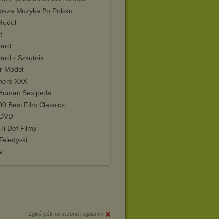
epsza Muzyka Po Polsku
Model
t
yard
ard - Szkutnik
r Model
hers XXX
Human Sexipede
0 Best Film Classics
 DVD
Hi Def Filmy
Teledyski
a
Zgłoś jeśli naruszono regulamin