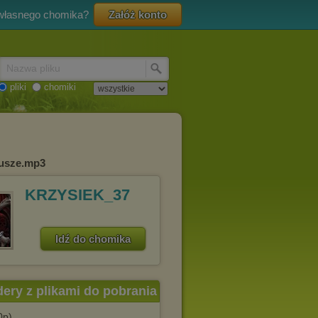
 własnego chomika?
Załóż konto
Nazwa pliku
pliki
chomiki
iusze.mp3
KRZYSIEK_37
Idź do chomika
dery z plikami do pobrania
0p)