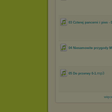
03 Czterej pancerni i pies 
04 Niesamowite przygody M
.mp3
05 Do przerwy 0-1
więce