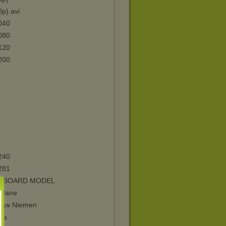
p) avi
040
080
120
200
240
281
DBOARD MODEL
Plane
ław Niemen
yka