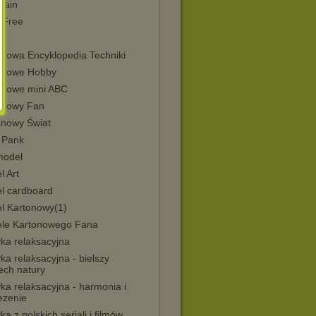
Train
Free
onowa Encyklopedia Techniki
onowe Hobby
onowe mini ABC
onowy Fan
onowy Świat
 Pank
model
l Art
l cardboard
l Kartonowy(1)
le Kartonowego Fana
ka relaksacyjna
a relaksacyjna - bielszy
ech natury
ka relaksacyjna - harmonia i
ezenie
a z polskich seriali i filmów