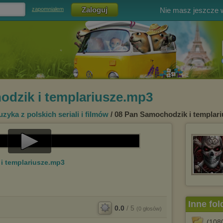
Nie masz jeszcze
zapomniałem
odzik i templariusze.mp3
zyka z polskich seriali i filmów
/ 08 Pan Samochodzik i templar
Play
i templariusze.mp3
Video
Inne fol
0.0
/
5
(
0
głosów)
(108