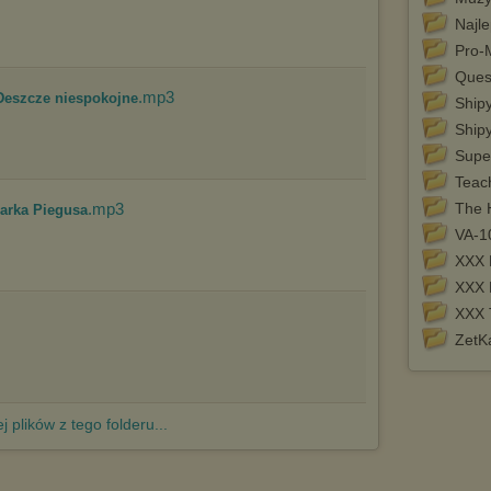
http://chomikuj.pl/PolitykaPrywatnosci.aspx
.
Najl
Pro-
Ques
.mp3
- Deszcze niespokojne
Ship
Shipy
Supe
Teac
.mp3
The 
arka Piegusa
VA-10
XXX
XXX 
XXX 
ZetK
j plików z tego folderu...