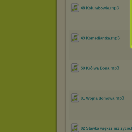
.mp3
48 Kolumbowie
.mp3
49 Komediantka
.mp3
50 Królwa Bona
.mp3
01 Wojna domowa
02 Stawka większ niż życie