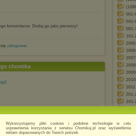
(1080
001-
041-
go komentarza. Dodaj go jako pierwszy!
081-
161-
2005
 się
zalogować
2006
2007
2008
tego chomika
2009
2010
mp3
2011
201-
241-
CAR
Card
Czes
Wykorzystujemy pliki cookies i podobne technologie w celu
usprawnienia korzystania z serwisu Chomikuj.pl oraz wyświetlenia
erot
reklam dopasowanych do Twoich potrzeb.