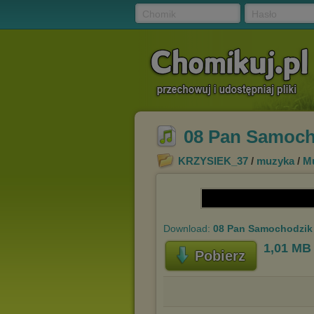
Chomik
Hasło
08 Pan Samoch
KRZYSIEK_37
/
muzyka
/
Mu
Download:
08 Pan Samochodzik 
1,01 MB
Pobierz