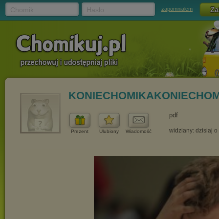
Chomik
Hasło
zapomniałem
KONIECHOMIKAKONIECHOM
pdf
widziany: dzisiaj o
Prezent
Ulubiony
Wiadomość