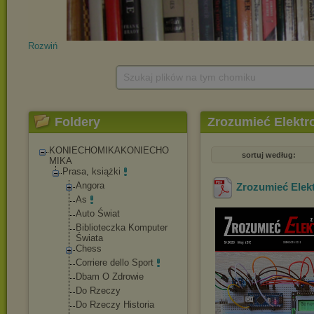
Rozwiń
Szukaj plików na tym chomiku
Foldery
Zrozumieć Elektr
KONIECHOMIKAKONIECHO
sortuj według:
MIKA
Prasa, książki
Angora
Zrozumieć Elekt
As
Auto Świat
Biblioteczka Komputer
Świata
Chess
Corriere dello Sport
Dbam O Zdrowie
Do Rzeczy
Do Rzeczy Historia