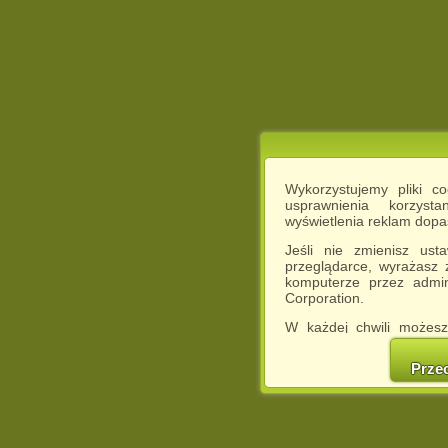
Wykorzystujemy pliki c
usprawnienia korzyst
wyświetlenia reklam dop
Jeśli nie zmienisz ust
przeglądarce, wyrażasz
komputerze przez admin
Corporation.
W każdej chwili możesz
cookies w swojej przeglą
w naszej Pol
Prze
http://chomikuj.pl/Polity
Jednocześnie informuje
może spowodować ogr
Chomikuj.pl.