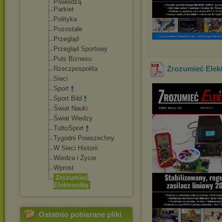
Powiedzą
Parkiet
Polityka
Pozostałe
Przegląd
Przegląd Sportowy
Puls Biznesu
Zrozumieć Elekt
Rzeczpospolita
Sieci
Sport
Sport Bild
Świat Nauki
Świat Wiedzy
TuttoSport
Tygodni Powszechny
W Sieci Historii
Wiedza i Życie
Wprost
Zrozumieć
Elektronikę
Ostatnio pobierane pliki