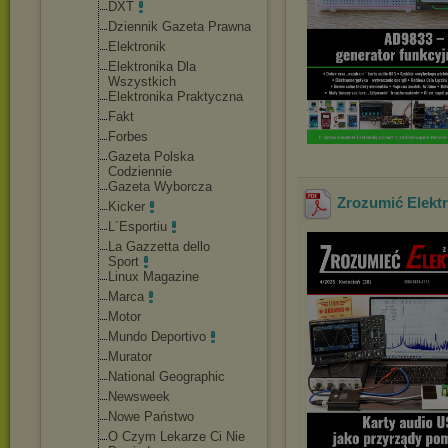
DXT
Dziennik Gazeta Prawna
Elektronik
Elektronika Dla
Wszystkich
Elektronika Praktyczna
Fakt
Forbes
Gazeta Polska
Codziennie
Gazeta Wyborcza
Zrozumić Elektr
Kicker
L´Esportiu
La Gazzetta dello
Sport
Linux Magazine
Marca
Motor
Mundo Deportivo
Murator
National Geographic
Newsweek
Nowe Państwo
O Czym Lekarze Ci Nie