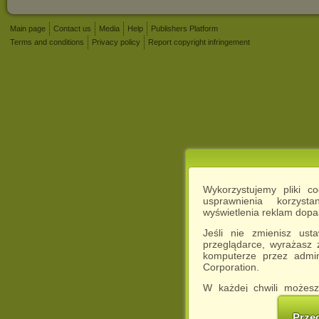
Main page
Contact us
Media
Help
Publishers Platform
Terms and conditions
Privacy policy
Report copyright infringement
Wykorzystujemy pliki c
usprawnienia korzyst
wyświetlenia reklam dop
Jeśli nie zmienisz ust
przeglądarce, wyrażasz
komputerze przez admin
Corporation.
W każdej chwili możesz
cookies w swojej przeglą
w naszej Pol
Prze