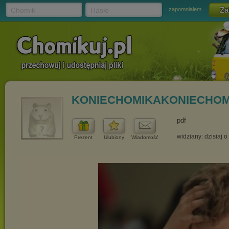
Chomik
Hasło
zapomniałem
KONIECHOMIKAKONIECHOM
pdf
widziany: dzisiaj o
Prezent
Ulubiony
Wiadomość