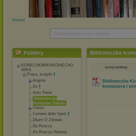
Rozwiń
Szukaj plików na tym chomiku
Foldery
Biblioteczka Kom
KONIECHOMIKAKONIECHO
sortuj według:
MIKA
Prasa, książki
Angora
Biblioteczka Ko
komputera i wi
As
Auto Świat
Biblioteczka
Komputer Świata
Chess
Corriere dello Sport
Dbam O Zdrowie
Do Rzeczy
Do Rzeczy Historia