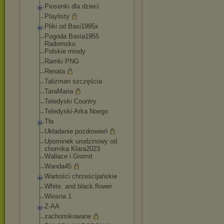
Piosenki dla dzieci
Playlisty
Pliki od Basi1995x
Pogoda Basia1955
Radomsko
Polskie miody
Ramki PNG
Renata
Talizman szczęścia
TaraMaria
Teledyski Country
Teledyski-Arka Noego
Tła
Układanie pozdrowień
Upominek urodzinowy od
chomika Klara2023
Wallace i Gromit
Wanda45
Wartości chrześcijańskie
White. and.black.flower
Wiosna 1
Z-AA
zachomikowane