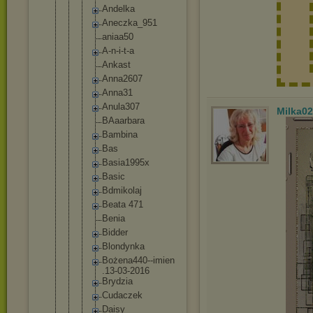
Andelka
Aneczka_
951
aniaa50
A-n-i-t-
a
Ankast
Anna2607
Anna31
Anula307
Milka02
BAaarbar
a
Bambina
Bas
Basia199
5x
Basic
Bdmikola
j
Beata 471
Benia
Bidder
Blondynk
a
Bożena44
0--imien
.13-03-2
016
Brydzia
Cudaczek
Daisy