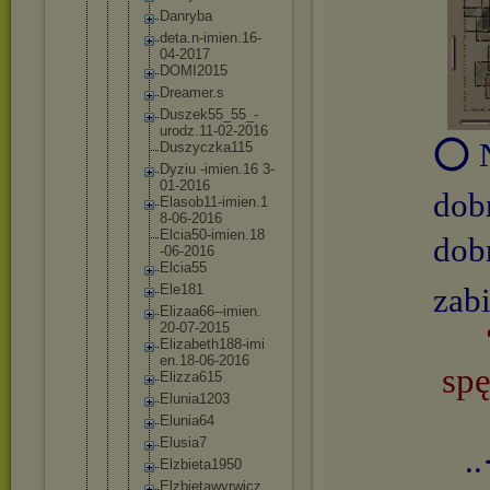
Danryba
deta.n-i
mien.16-
04-2017
DOMI2015
Dreamer.
s
Duszek55
_55_-
uro
dz.11-02
-2016
⭕ N
Duszyczk
a115
Dyziu -imien.1
6 3-
01-201
6
dob
Elasob11
-imien.1
8-06-201
6
Elcia50-
imien.18
dob
-06-2016
Elcia55
Ele181
zabi
Elizaa66
--imien.
20-07-20
15
Elizabet
h188-imi
en.18-06
-2016
spę
Elizza61
5
Elunia12
03
Elunia64
Elusia7
.
Elzbieta
1950
Elzbieta
wyrwicz