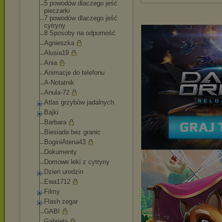
5 powodów dlaczego jeść
pieczarki
7 powodów dlaczego jeść
cytryny
8 Sposoby na odporność
Agnieszka
Alusia19
Ania
Animacje do telefonu
A-Notatnik
Anula-72
Atlas grzybów jadalnych
Bajki
Barbara
Biesiada bez granic
BoginiAtena43
Dokumenty
Domowe leki z cytryny
Dzień urodzin
Ewa1712
Filmy
Flash zegar
GABI
Gabriela