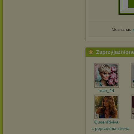
Musisz się
Zaprzyjaźnion
mari_44
QueenRiviva
« poprzednia strona