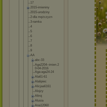
17
2015-imieni
ny
2015-urodzi
ny
2-dla mężczyzn
3-ramka
4
5
6
7
8
9
AA
abc-33
Aga2204-
-imien.2
0-04-201
6
Aga-aga2
4-24
Ala61-61
Alalipie
c
Alicjaa6
161
Alojzy
Altroj
Alusia
Ana12060