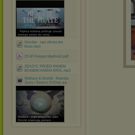
. Piękna kobieta próbuje zmusić
starego pirata do zrezy ...
Greckie - san sfirixis tris
fores.mp3
25 BT-Księga Mądrości.pdf
ZDAZYC PRZED PANEM
BOGIEM HANNA KRAL.mp3
Wallace & Gromit - Kwestia
Życia i Śmierci DVDrip.avi
Wallace i jego przyjaciel, pies
Gromit otwierają piekarn ...