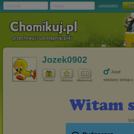
Chomik
Hasło
zapomniałem
Jozek0902
Józef
widziany: dzisiaj o
Prezent
Ulubiony
Wiadomość