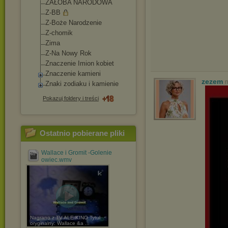
ŻAŁOBA NARODOWA
Z-BB
Z-Boże Narodzenie
Z-chomik
Zima
Z-Na Nowy Rok
Znaczenie Imion kobiet
Znaczenie kamieni
zezem
n
Znaki zodiaku i kamienie
Pokazuj foldery i treści
Ostatnio pobierane pliki
Wallace i Gromit -Golenie
owiec.wmv
Nagrano z TV ALE KINO Tytuł
oryginalny: Wallace &a ...