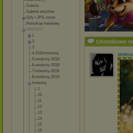
Galeria
Galeria artystów
Gify i JPG różne
Horoskop kwiatowy
IMIENINY
1
Chomikowe r
2
3
4-2018-imienin
y
SEREN
5-urodziny-201
8
6-urodziny-201
9
7-imieniny-201
9
8-urodziny-201
9
Imieniny
1
10
11
12
13
14
15
16