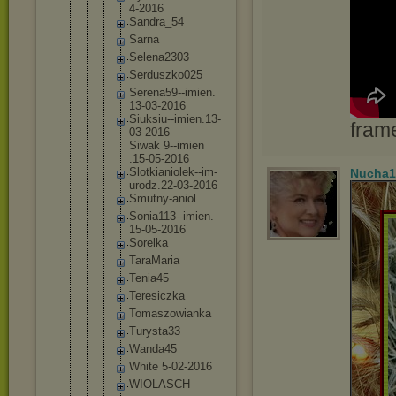
4-2016
Sandra_5
4
Sarna
Selena23
03
Serduszk
o025
Serena59
--imien.
13-03-20
16
Siuksiu-
-imien.1
3-
fram
03-201
6
Siwak 9--imien
.15-05-2
016
Slotkian
iolek--i
m-
Nucha1
urodz.
22-03-20
16
Smutny-a
niol
Sonia113
--imien.
15-05-20
16
Sorelka
TaraMari
a
Tenia45
Teresicz
ka
Tomaszow
ianka
Turysta3
3
Wanda45
White 5-02-201
6
WIOLASCH