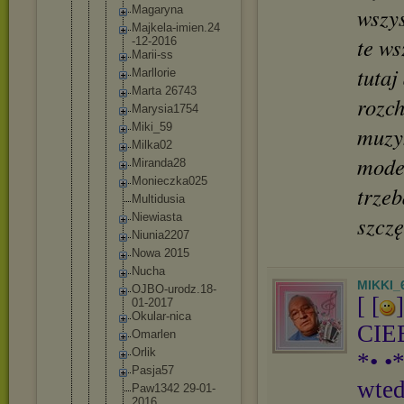
Magaryna
wszys
Majkela-
imien.24
te ws
-12-2016
Marii-ss
tutaj
Marllori
e
Marta 26743
rozch
Marysia1
754
Miki_59
muzy
Milka02
model
Miranda2
8
Monieczk
a025
trze
Multidus
ia
Niewiast
a
szczę
Niunia22
07
Nowa 2015
Nucha
MIKKI_
OJBO-uro
dz.18-
[ [
]
01
-2017
Okular-n
ica
CIE
Omarlen
Orlik
*• •
Pasja57
wted
Paw1342 29-01-
20
16