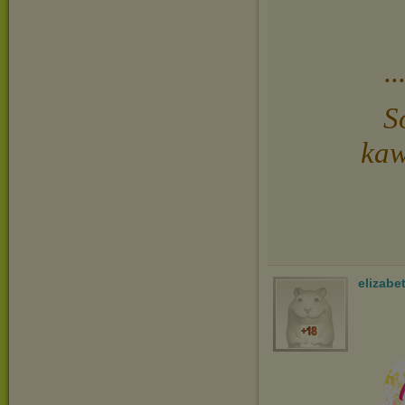
.
S
kaw
elizabe