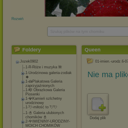
Rozwiń
Szukaj plików na tym chomiku
Foldery
Queen
Jozek0902
01-imien.-urodz.6-0
1-R-Róże i muzyka 🌺
Nie ma pli
1-Urodzinowa galeria-zodiak
🍀
1-🍰Plakatowa Galeria
zaprzyjaźnionych
1-🎼 Obrazkowa Galeria
Piosenki
1-💎Kamień szlchetny
urodzinowy
1-💘-miłość to 💘💘
1-📓 Galeria ulubionych
chomików 📓
Dodaj plik
2-🌹IMIENINY-UROD
ZINY-
MOICH CHOMIKÓW