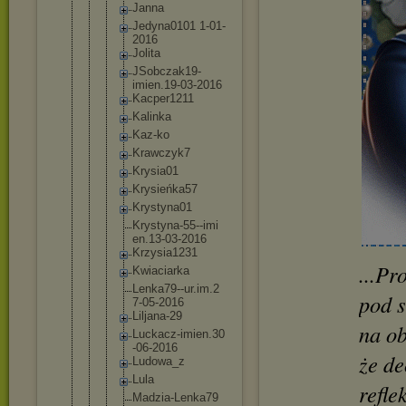
Janna
Jedyna01
01 1-01-
201
6
Jolita
JSobczak
19-
imien
.19-03-2
016
Kacper12
11
Kalinka
Kaz-ko
Krawczyk
7
Krysia01
Krysieńk
a57
Krystyna
01
Krystyna
-55--imi
en.13-03
-2016
Krzysia1
231
...Pr
Kwiaciar
ka
Lenka79-
-ur.im.2
pod s
7-05-201
6
Liljana-
29
na ob
Luckacz-
imien.30
-06-2016
że de
Ludowa_z
Lula
refle
Madzia-L
enka79