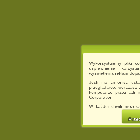
Wykorzystujemy pliki c
usprawnienia korzyst
wyświetlenia reklam dop
Jeśli nie zmienisz ust
przeglądarce, wyrażasz
komputerze przez admin
Corporation.
W każdej chwili możesz
cookies w swojej przeglą
w naszej Pol
Prze
http://chomikuj.pl/Polity
Jednocześnie informuje
może spowodować ogr