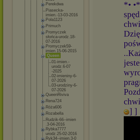
*• •
Perekdwa
Piasecka
-
spęd
imien.-1
3-03-201
6
Pola1123
chw
Primuch
Dzię
Promycze
k
słońca-u
rodz.18-
pośw
07-2016
Promycze
k59-
imie
n.15-06-
2015
..Ka
Queen
jest
01-im
ien.-
urodz
.6-07
wyro
-2025
02-im
ienin
y-6-
prag
0
7-202
6
03-ur
odzin
y-6-
Pozd
0
7-202
6
QueenRiv
iva
chwi
Rena724
Róża606
] ] 
Rozabell
a
Rudzik-6
6--imien
.3-04-20
16
Rybka777
7
urodz.25
-02-2016
Ryk34--i
mien.3-0