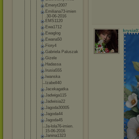
Emeryt20
07
Emiliana
73-imien
.30-06-2
016
EMS1120
Ewa1712
krysia0
Ewaglog
Ewana50
Fiory4
Gabriela Paluszak
Gizele
Hadassa
Irusia55
5
Iwanska
Izabell4
0
Jacekaga
tka
Jadwiga1
15
Jadwisia
22
Jagoda30
005
Jagoda44
Jagoda45
Ja-lola7
6-imien.
15-06-20
16
Janina13
23