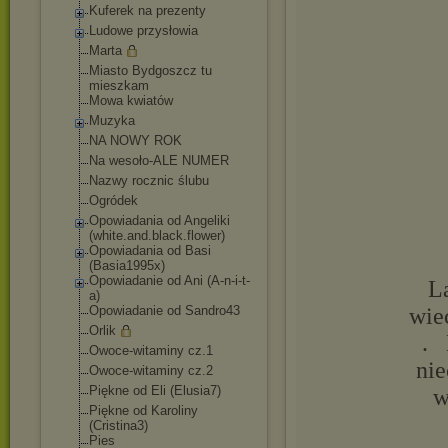
Kuferek na prezenty
Ludowe przysłowia
Marta
Miasto Bydgoszcz tu
mieszkam
Mowa kwiatów
Muzyka
NA NOWY ROK
Na wesoło-ALE NUMER
Nazwy rocznic ślubu
Ogródek
Opowiadania od Angeliki
(white.and.black.
flower)
Opowiadania od Basi
(Basia1995x)
Opowiadanie od Ani (A-n-i-t-
L
a)
Opowiadanie od Sandro43
wie
Orlik
. 
Owoce-witaminy cz.1
nie
Owoce-witaminy cz.2
Piękne od Eli (Elusia7)
w
Piękne od Karoliny
(Cristina3)
Pies