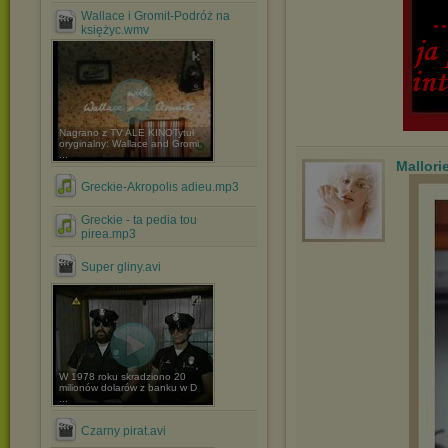
Wallace i Gromit-Podróż na
księżyc.wmv
Nagrano z TV ALE KINOTytuł
oryginalny: Wallace and Gromi
...
Mallori
Greckie-Akropolis adieu.mp3
Greckie - ta pedia tou
pirea.mp3
Super gliny.avi
W 1978 roku skradziono 20
milionów dolarów z banku w D
...
Czarny pirat.avi