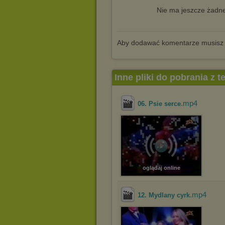
Nie ma jeszcze żadne
Aby dodawać komentarze musisz
Inne pliki do pobrania z 
.mp4
06. Psie serce
oglądaj online
.mp4
12. Mydlany cyrk