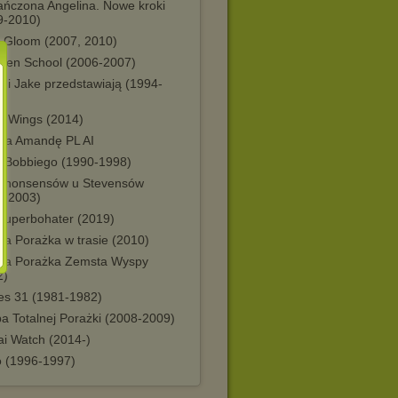
ańczona Angelina. Nowe kroki
9-2010)
 Gloom (2007, 2010)
iken School (2006-2007)
y i Jake przedstawiają (1994-
)
r Wings (2014)
 na Amandę PL AI
t Bobbiego (1990-1998)
t nonsensów u Stevensów
0-2003)
 superbohater (2019)
na Porażka w trasie (2010)
lna Porażka Zemsta Wyspy
2)
ses 31 (1981-1982)
a Totalnej Porażki (2008-2009)
ai Watch (2014-)
o (1996-1997)