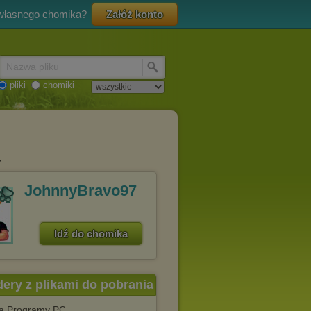
 własnego chomika?
Załóż konto
Nazwa pliku
pliki
chomiki
4
JohnnyBravo97
Idź do chomika
dery z plikami do pobrania
 Programy PC