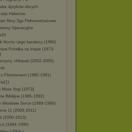
ka Języków obcych
ady Hakerów
er filmy 3gp Pełnometrażowe
temy Operacyjne
p20
 Norris i jego karatecy (1986)
ktyw Pchełka na tropie (1973-
)
wczyny, chłopaki (2002-2005)
oki
 z Flintstonami (1980-1981)
ia(1)
 Misia Yogi (1973)
rie Bibilijne (1985-1992)
h Miodowe Serce (1989-1990)
uma 11 (2008-2011)
uś (2000-2013)
zcz (1994-1996)
 Winx (2004-)