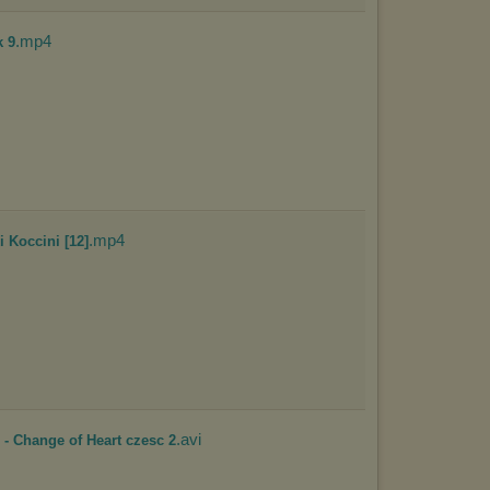
będzie dopasowana do Twoich preferencji, a będzie to reklama
wyświetlona przypadkowo.
.mp4
k 9
Istnieje możliwość zmiany ustawień przeglądarki internetowej w
sposób uniemożliwiający przechowywanie plików cookies na
urządzeniu końcowym. Można również usunąć pliki cookies,
dokonując odpowiednich zmian w ustawieniach przeglądarki
internetowej.
Pełną informację na ten temat znajdziesz pod adresem
http://chomikuj.pl/PolitykaPrywatnosci.aspx
.
.mp4
i Koccini [12]
.avi
 - Change of Heart czesc 2