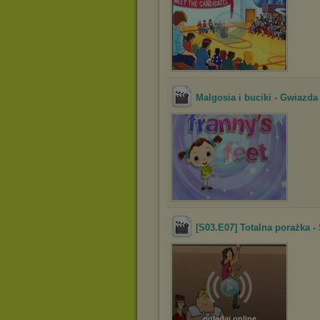
Malgosia i buciki - Gwiazda
[S03.E07] Totalna porażka 
oglądaj online