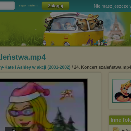
Nie masz jeszcze
zapomniałem
aleństwa.mp4
y-Kate i Ashley w akcji (2001-2002)
/ 24. Koncert szaleństwa.mp
Inne fol
►Aaa