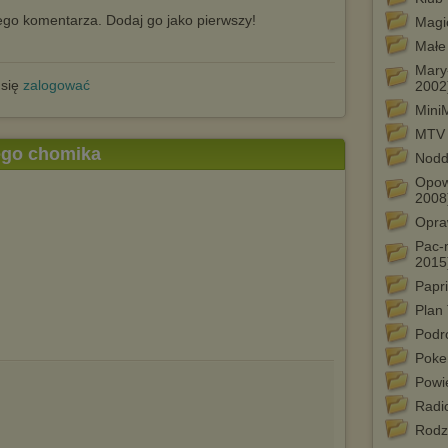
go komentarza. Dodaj go jako pierwszy!
Magi
Małe
Mary-
 się
zalogować
2002
Mini
MTV 
tego chomika
Nodd
Opow
2008
Opra
Pac-
2015
Papr
Plan 
Podr
Poke
Powi
Radi
Rodz