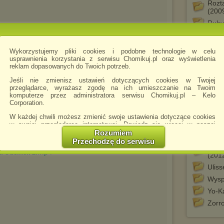
Rozt
(200
Ruby
Shur
Stink
Wykorzystujemy pliki cookies i podobne technologie w celu
1997
usprawnienia korzystania z serwisu Chomikuj.pl oraz wyświetlenia
reklam dopasowanych do Twoich potrzeb.
Supe
Szał
Jeśli nie zmienisz ustawień dotyczących cookies w Twojej
przeglądarce, wyrażasz zgodę na ich umieszczanie na Twoim
Świa
komputerze przez administratora serwisu Chomikuj.pl – Kelo
Corporation.
Świa
(200
W każdej chwili możesz zmienić swoje ustawienia dotyczące cookies
Tata
w swojej przeglądarce internetowej. Dowiedz się więcej w naszej
Polityce Prywatności -
http://chomikuj.pl/PolitykaPrywatnosci.aspx
.
Rozumiem
Total
Przechodzę do serwisu
Jednocześnie informujemy że zmiana ustawień przeglądarki może
Tota
.mp4
a Odcinek 2
spowodować ograniczenie korzystania ze strony Chomikuj.pl.
(201
Ulis
W przypadku braku twojej zgody na akceptację cookies niestety
prosimy o opuszczenie serwisu chomikuj.pl.
Wysp
Wykorzystanie plików cookies
przez
Zaufanych Partnerów
Yo-K
(dostosowanie reklam do Twoich potrzeb, analiza skuteczności działań
Zorr
marketingowych).
Wyrażenie sprzeciwu spowoduje, że wyświetlana Ci reklama nie