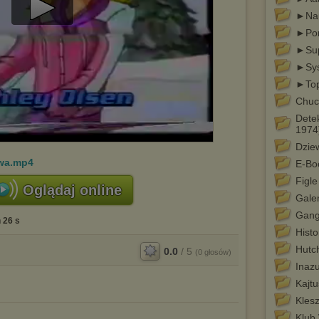
►Nau
Play
►Por
Video
►Sup
►Sys
►To
Chuck
Dete
1974
Dzie
twa.mp4
E-Bo
Figle
Oglądaj online
Galer
Gang
 26 s
Histo
Hutc
0.0
/
5
(
0
głosów)
Inaz
Kajt
Kles
Klub