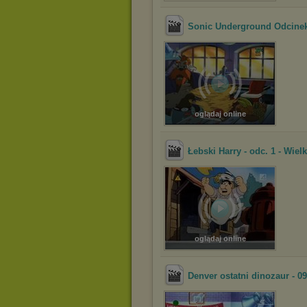
Sonic Underground Odcine
oglądaj online
Łebski Harry - odc. 1 - Wielk
oglądaj online
Denver ostatni dinozaur - 09