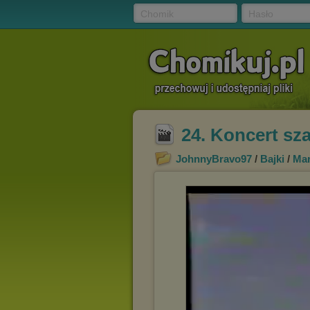
Chomik
Hasło
24. Koncert sz
JohnnyBravo97
/
Bajki
/
Mar