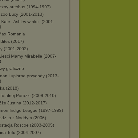
czny autobus (1994-1997)
 zoo Lucy (2001-2013)
Kate i Ashley w akcji (2001-
)
Max Romania
Bites (2017)
y (2001-2002)
ieści Mamy Mirabelle (2007-
)
wy graficzne
man i upiorne przygody (2013-
)
ika (2018)
Totalnej Porażki (2009-2010)
óże Justina (2012-2017)
mon Indigo League (1997-1999)
edz to z Noddym (2006)
ostacja Roscoe (2003-2005)
ina Tofu (2004-2007)