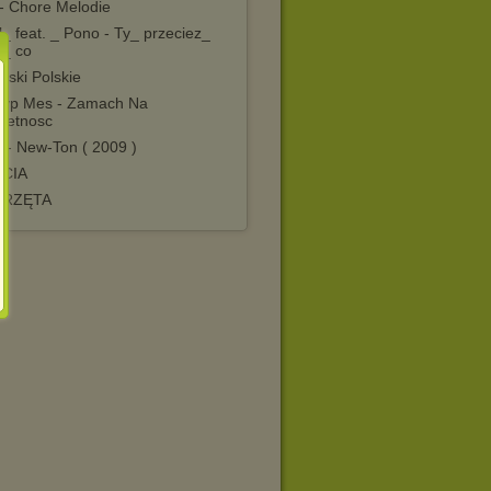
 - Chore Melodie
_ feat. _ Pono - Ty_ przeciez_
z_ co
yski Polskie
Typ Mes - Zamach Na
cietnosc
 - New-Ton ( 2009 )
ĘCIA
ERZĘTA