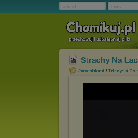
Chomik
Hasło
Strachy Na Lach
Jamesblond
/
Teledyski Pol