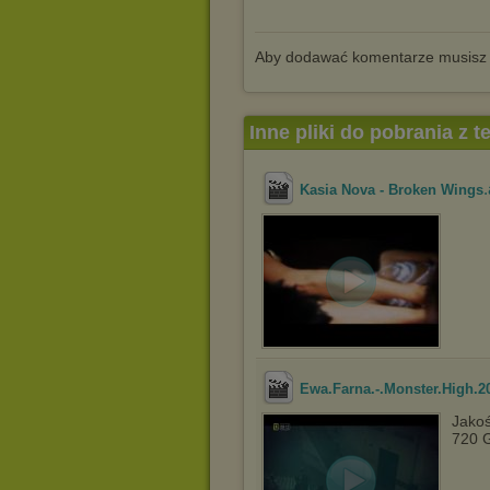
Aby dodawać komentarze musisz
Inne pliki do pobrania z 
.
Kasia Nova - Broken Wings
Ewa.Farna.-.Monster.High.2
Jakoś
720 