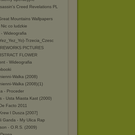
ssassin's Creed Revelations PL
Great Mountains Wallpapers
 Nic co ludzkie
 - Wideografia
Yez_Yez_Yo)-Trzecia_Czesc
FIREWORKS PICTURES
ABSTRACT FLOWER
ent - Wideografia
obooki
mienni-Walka (2008)
mienni-Walka (2008)(1)
a - Proceder
s - Usta Miasta Kast (2000)
 De Facto 2011
Krew I Dusza [2007]
i Ganda - My Ulica Rap
son - O.R.S. (2009)
 Droga