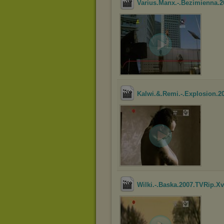
Varius.Manx.-.Bezimienna.2
Kalwi.&.Remi.-.Explosion.2
Wilki.-.Baska.2007.TVRip.Xv