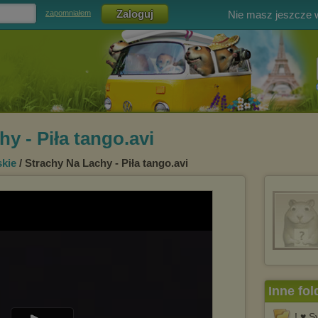
Nie masz jeszcze
zapomniałem
y - Piła tango.avi
skie
/ Strachy Na Lachy - Piła tango.avi
Inne fol
! ♥ 