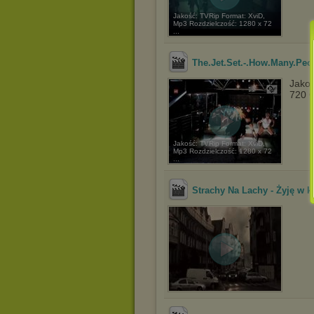
Jakość: TVRip Format: XviD,
Mp3 Rozdzielczość: 1280 x 72
...
The.Jet.Set.-.How.Many.Peo
Jakoś
720 
Jakość: TVRip Format: XviD,
Mp3 Rozdzielczość: 1280 x 72
...
Strachy Na Lachy - Żyję w k