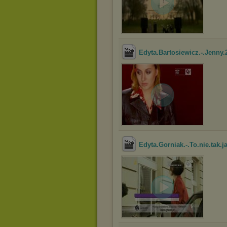
Edyta.Bartosiewicz.-.Jenny
Edyta.Gorniak.-.To.nie.tak.j