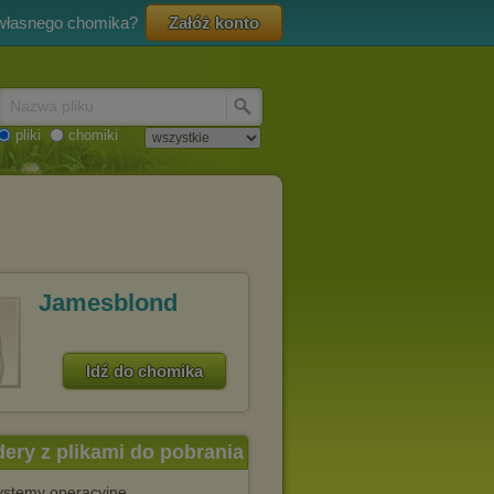
 własnego chomika?
Załóż konto
Nazwa pliku
pliki
chomiki
Jamesblond
Idź do chomika
dery z plikami do pobrania
Systemy operacyjne