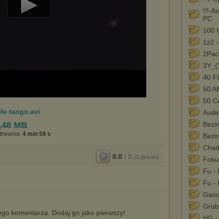
!!!-A
Play
PC
100 
Video
1z2 -
2Pac
3Y_(
40 
50 
50 C
ła tango.avi
Audi
,48 MB
Bezi
trwania:
4 min 59 s
Bezi
Chad
0.0
/
5
(
0
głosów)
Foku
Fu -
Fu - 
Gand
Grub
go komentarza. Dodaj go jako pierwszy!
HG -