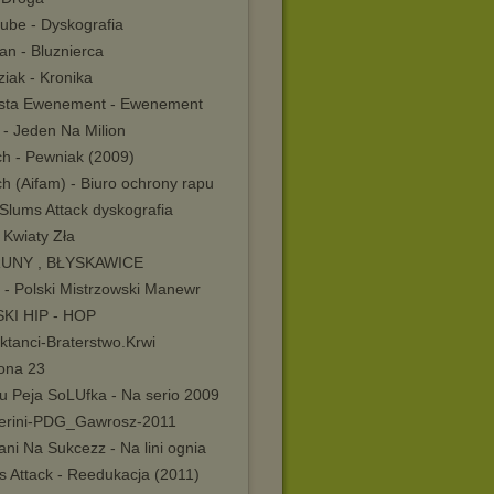
ube - Dyskografia
an - Bluznierca
iak - Kronika
sta Ewenement - Ewenement
 - Jeden Na Milion
ch - Pewniak (2009)
h (Aifam) - Biuro ochrony rapu
Slums Attack dyskografia
 Kwiaty Zła
UNY , BŁYSKAWICE
- Polski Mistrzowski Manewr
KI HIP - HOP
ktanci-Braterstwo.Krwi
na 23
u Peja SoLUfka - Na serio 2009
lerini-PDG_Gawrosz-2011
ni Na Sukcezz - Na lini ognia
s Attack - Reedukacja (2011)