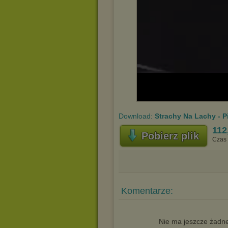
Download:
Strachy Na Lachy - Pi
112
Pobierz plik
Czas 
Komentarze:
Nie ma jeszcze żadne