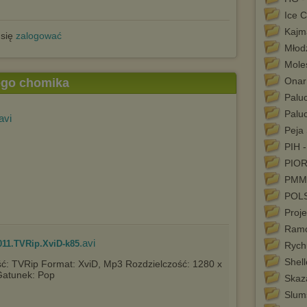
Ice C
Kajm
 się
zalogować
Młodz
Mole
Onar
tego chomika
Palu
Paluc
avi
Peja 
PIH -
PIOR
PMM 
POLS
Proje
Ramo
.avi
011.TVRip.XviD-k85
Rych
Shel
ć: TVRip Format: XviD, Mp3 Rozdzielczość: 1280 x
Gatunek: Pop
Skaza
Slum