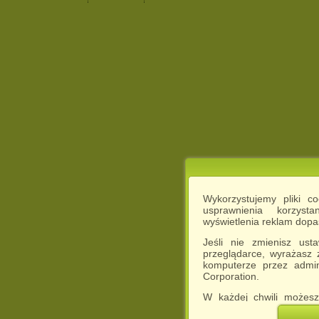
Wykorzystujemy pliki c
usprawnienia korzyst
wyświetlenia reklam dop
Jeśli nie zmienisz ust
przeglądarce, wyrażasz
komputerze przez admin
Corporation.
W każdej chwili możesz
cookies w swojej przeglą