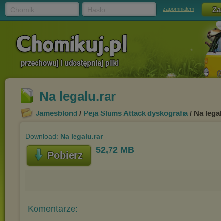
Chomik
Hasło
zapomniałem
Na legalu.rar
Jamesblond
/
Peja Slums Attack dyskografia
/ Na lega
Download:
Na legalu.rar
52,72 MB
Pobierz
Komentarze: