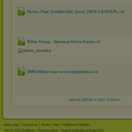
.rar
Rychu_Peja_Solufka-Styl_Zycia_GN.O.J.A-2CD-PL
.rar
Killaz Group - Operacja Kocia Karma
.rar
WWO-Witam was w rzecxzywistosci
więcej plików z tego folderu...
Main page
Contact us
Media
Help
Publishers Platform
Terms and conditions
Privacy policy
Report copyright infringement