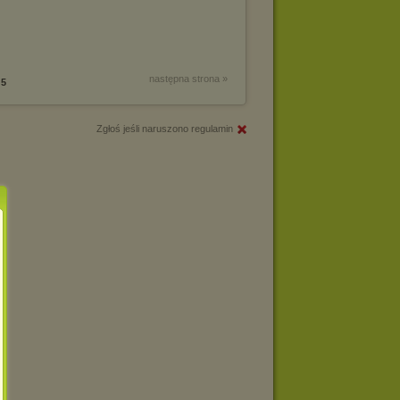
następna strona »
5
Zgłoś jeśli naruszono regulamin