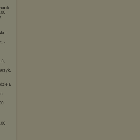
cinik,
.00
a
ki -
t. -
aś,
arzyk,
dziela
yn
.00
.00