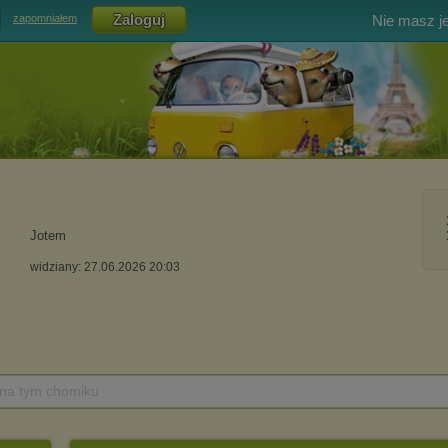
Nie masz j
zapomniałem
Jotem
widziany: 27.06.2026 20:03
 na tym chomiku