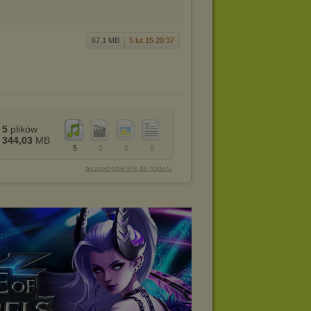
67,1 MB
5 lut 15 20:37
5
plików
344,03
MB
5
0
0
0
bezpośredni link do folderu