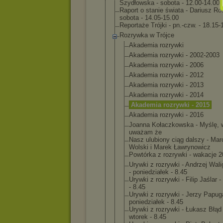
Szydłowska - sobota - 12.00-14.00
Raport o stanie świata - Dariusz Ro
sobota - 14.05-15.00
Reportaże Trójki - pn.-czw. - 18.15-
Rozrywka w Trójce
Akademia rozrywki
Akademia rozrywki - 2002-2003
Akademia rozrywki - 2006
Akademia rozrywki - 2012
Akademia rozrywki - 2013
Akademia rozrywki - 2014
Akademia rozrywki - 2015
Akademia rozrywki - 2016
Joanna Kołaczkowsk
a - Myślę, 
uważam że
Nasz ulubiony ciąg dalszy - Mar
Wolski i Marek Ławrynowicz
Powtórka z rozrywki - wakacje 
Urywki z rozrywki - Andrzej Wali
- poniedziałe
k - 8.45
Urywki z rozrywki - Filip Jaślar -
- 8.45
Urywki z rozrywki - Jerzy Papug
poniedziałe
k - 8.45
Urywki z rozrywki - Łukasz Błąd 
wtorek - 8.45