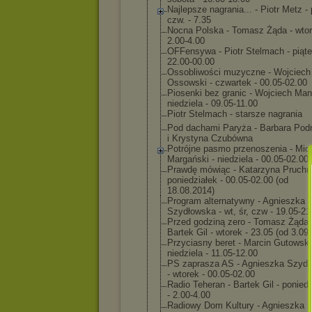
Najlepsze nagrania... - Piotr Metz - 
czw. - 7.35
Nocna Polska - Tomasz Żąda - wtor
2.00-4.00
OFFensywa - Piotr Stelmach - piąte
22.00-00.00
Ossobliwości muzyczne - Wojciech
Ossowski - czwartek - 00.05-02.00
Piosenki bez granic - Wojciech Man
niedziela - 09.05-11.00
Piotr Stelmach - starsze nagrania
Pod dachami Paryża - Barbara Pod
i Krystyna Czubówna
Potrójne pasmo przenoszenia - Mic
Margański - niedziela - 00.05-02.00
Prawdę mówiąc - Katarzyna Pruchni
poniedziałek - 00.05-02.00 (od
18.08.2014)
Program alternatywny - Agnieszka
Szydłowska - wt, śr, czw - 19.05-21
Przed godziną zero - Tomasz Żąda,
Bartek Gil - wtorek - 23.05 (od 3.09
Przyciasny beret - Marcin Gutowski
niedziela - 11.05-12.00
PS zaprasza AS - Agnieszka Szyd
- wtorek - 00.05-02.00
Radio Teheran - Bartek Gil - ponied
- 2.00-4.00
Radiowy Dom Kultury - Agnieszka