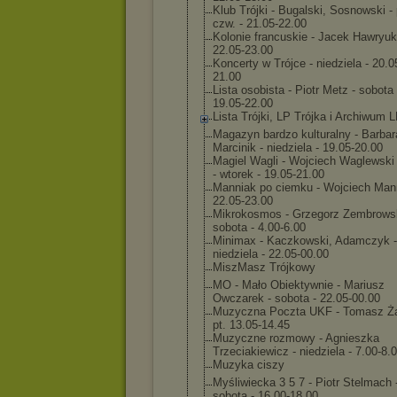
Klub Trójki - Bugalski, Sosnowski - 
czw. - 21.05-22.00
Kolonie francuskie - Jacek Hawryuk 
22.05-23.00
Koncerty w Trójce - niedziela - 20.0
21.00
Lista osobista - Piotr Metz - sobota 
19.05-22.00
Lista Trójki, LP Trójka i Archiwum 
Magazyn bardzo kulturalny - Barbar
Marcinik - niedziela - 19.05-20.00
Magiel Wagli - Wojciech Waglewski 
- wtorek - 19.05-21.00
Manniak po ciemku - Wojciech Mann
22.05-23.00
Mikrokosmos - Grzegorz Zembrowsk
sobota - 4.00-6.00
Minimax - Kaczkowski, Adamczyk -
niedziela - 22.05-00.00
MiszMasz Trójkowy
MO - Mało Obiektywnie - Mariusz
Owczarek - sobota - 22.05-00.00
Muzyczna Poczta UKF - Tomasz Żą
pt. 13.05-14.45
Muzyczne rozmowy - Agnieszka
Trzeciakiewicz - niedziela - 7.00-8.
Muzyka ciszy
Myśliwiecka 3 5 7 - Piotr Stelmach 
sobota - 16.00-18.00