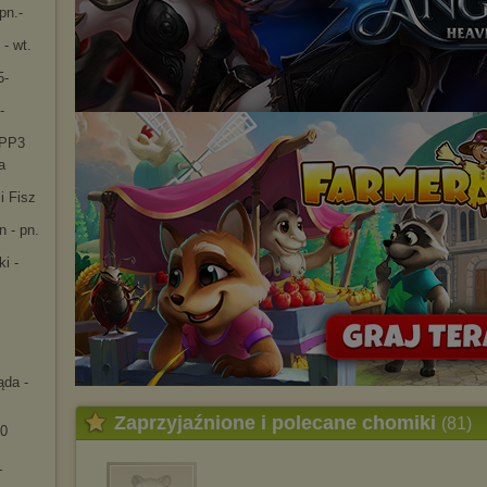
pn.-
- wt.
5-
-
LPP3
a
i Fisz
 - pn.
i -
da -
Zaprzyjaźnione i polecane chomiki
(81)
00
-