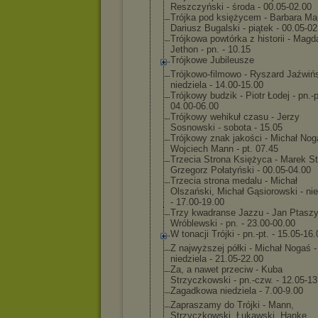
Reszczyński - środa - 00.05-02.00
Trójka pod księżycem - Barbara Mar
Dariusz Bugalski - piątek - 00.05-02
Trójkowa powtórka z historii - Magd
Jethon - pn. - 10.15
Trójkowe Jubileusze
Trójkowo-filmo
wo - Ryszard Jaźwińs
niedziela - 14.00-15.00
Trójkowy budzik - Piotr Łodej - pn.-p
04.00-06.00
Trójkowy wehikuł czasu - Jerzy
Sosnowski - sobota - 15.05
Trójkowy znak jakości - Michał Nog
Wojciech Mann - pt. 07.45
Trzecia Strona Księżyca - Marek St
Grzegorz Połatyński - 00.05-04.00
Trzecia strona medalu - Michał
Olszański, Michał Gąsiorowski - nie
- 17.00-19.00
Trzy kwadranse Jazzu - Jan Ptasz
Wróblewski - pn. - 23.00-00.00
W tonacji Trójki - pn.-pt. - 15.05-16
Z najwyższej półki - Michał Nogaś -
niedziela - 21.05-22.00
Za, a nawet przeciw - Kuba
Strzyczkowski - pn.-czw. - 12.05-13
Zagadkowa niedziela - 7.00-9.00
Zapraszamy do Trójki - Mann,
Strzyczkowski, Łukawski, Hanke,