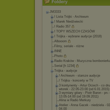
Foldery
JM3333
! Lista Trójki - Archiwum
! Marek Niedźwiecki
! Radio 357
! TOPY WSZECH CZASÓW
! Trójka - wybrane audycje (2018)
Albooom
Filmy, seriale - różne
INNE
Photo
Radio Kraków - Muzyczna bombonierk
Serial [h 1234]
Trójka - audycje
! Archiwum - starsze audycje
! Trójka - koncerty w TV
3 kontynenty - Artur Orzech - co dru
wtorek - 22.05-23.00 (od 6.01.2015)
3 wymiary gitary - Piotr Baron - pn.-
13.05-14.00 (od 19.09.2011)
Alina w Radio Merkury
Atelier - Anna Gacek - niedziela - 0
04.00