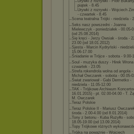
Urywki z rozrywki - Piotr Bukarty
piątek - 8.45
Urywki z rozrywki - Wojciech Zi
- czwartek - 8.45
Scena teatralna Trójki - niedziela - 
Seks nasz powszedni - Joanna
Mielewczyk - poniedziałek - 00.05-
(od 25.08.2014)
Się kręci - Jerzy Owsiak - środa - 2
23.00 (od 18.01.2012)
Sjesta - Marcin Kydryński - niedziel
15.06-17.00
Śniadanie w Trójce - sobota - 9.00-
Soul - muzyka duszy - Hirek Wrona 
czwartek - 23.05
Strefa rokendrola wolna od angola -
Michał Owczarek - sobota - 00.05-0
Świat zwariował - Gabi Dermetko -
niedziela - 11.05-12.00
TAK - Trójkowe Archiwum Koncerto
16.01.2015) - pt. 02.00-04.00 - T. Ż
M. Owczarek
Teraz Polskie
Teraz Polskie II - Mariusz Owczarek
środa - 2.00-4.00 (od 8.01.2014)
Tony z betonu - Kuba Rużyłło - sobo
18.05-19.00 (od 13.09.2014)
Topy Trójkowe różnych wykonawcó
Trójka na poważnie - Wojciech