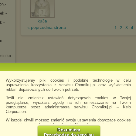
pn.-
ek -
ku3a
k -
« poprzednia strona
1
2
3
4
n -
miotko
hał
cka -
Wykorzystujemy pliki cookies i podobne technologie w celu
usprawnienia korzystania z serwisu Chomikuj.pl oraz wyświetlenia
reklam dopasowanych do Twoich potrzeb.
.00
Jeśli nie zmienisz ustawień dotyczących cookies w Twojej
.2013)
przeglądarce, wyrażasz zgodę na ich umieszczanie na Twoim
 -
komputerze przez administratora serwisu Chomikuj.pl – Kelo
Corporation.
łowska
W każdej chwili możesz zmienić swoje ustawienia dotyczące cookies
ziałek
w swojej przeglądarce internetowej. Dowiedz się więcej w naszej
Polityce Prywatności -
http://chomikuj.pl/PolitykaPrywatnosci.aspx
.
Rozumiem
Przechodzę do serwisu