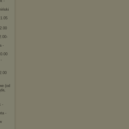
k -
miński
21.05
02.00
2.00-
a -
10.00
-
2.00
we (od
ąda,
 -
ta -
w