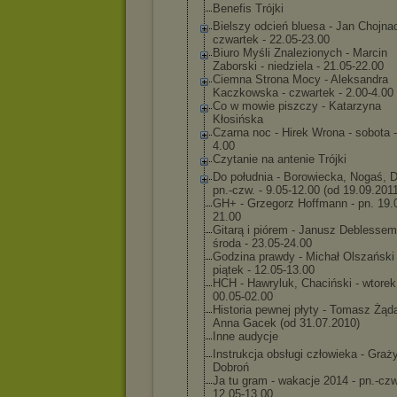
Benefis Trójki
Bielszy odcień bluesa - Jan Chojnac
czwartek - 22.05-23.00
Biuro Myśli Znalezionych - Marcin
Zaborski - niedziela - 21.05-22.00
Ciemna Strona Mocy - Aleksandra
Kaczkowska - czwartek - 2.00-4.00
Co w mowie piszczy - Katarzyna
Kłosińska
Czarna noc - Hirek Wrona - sobota -
4.00
Czytanie na antenie Trójki
Do południa - Borowiecka, Nogaś, D
pn.-czw. - 9.05-12.00 (od 19.09.201
GH+ - Grzegorz Hoffmann - pn. 19.
21.00
Gitarą i piórem - Janusz Deblessem
środa - 23.05-24.00
Godzina prawdy - Michał Olszański 
piątek - 12.05-13.00
HCH - Hawryluk, Chaciński - wtorek
00.05-02.00
Historia pewnej płyty - Tomasz Żąda
Anna Gacek (od 31.07.2010)
Inne audycje
Instrukcja obsługi człowieka - Graż
Dobroń
Ja tu gram - wakacje 2014 - pn.-czw
12.05-13.00