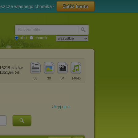
eszcze własnego chomika?
Załóż konto
Nazwa pliku
pliki
chomiki
15219
plików
1351,66
GB
35
30
84
14645
Ukryj opis