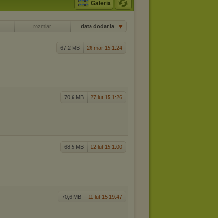
Galeria
rozmiar
data dodania
67,2 MB
26 mar 15 1:24
70,6 MB
27 lut 15 1:26
68,5 MB
12 lut 15 1:00
70,6 MB
11 lut 15 19:47