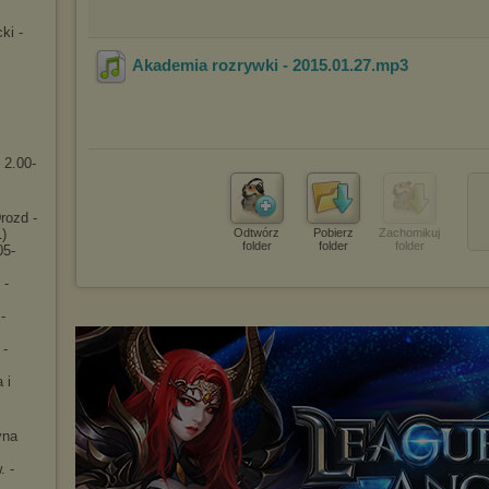
ki -
Akademia rozrywki - 2015.01.27
.mp3
 2.00-
rozd -
1)
Odtwórz
Pobierz
Zachomikuj
folder
folder
folder
05-
 -
-
 -
 i
yna
. -